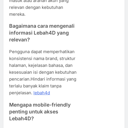
masuk atau arahan akun yang
relevan dengan kebutuhan
mereka.
Bagaimana cara mengenali
informasi Lebah4D yang
relevan?
Pengguna dapat memperhatikan
konsistensi nama brand, struktur
halaman, kejelasan bahasa, dan
kesesuaian isi dengan kebutuhan
pencarian.Hindari informasi yang
terlalu banyak klaim tanpa
penjelasan.
lebah4d
Mengapa mobile-friendly
penting untuk akses
Lebah4D?