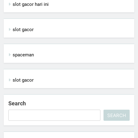
slot gacor hari ini
slot gacor
spaceman
slot gacor
Search
SEARCH