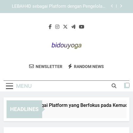
Skip
Panduan Mengatur Penggunaan KAYA787 agar
to
Lebih Efektif
content
KAYA787 sebagai Platform dengan Sistem Adaptif
dan Mudah Dipelajari
EDWINSLOT sebagai Platform yang Berfokus
pada Kemudahan Navigasi
LEBAH4D sebagai Platform dengan Pengelolaan
Fitur yang Terorganisir
Bidou Yoga
Panduan Mengatur Penggunaan KAYA787 agar
Nikmati Kelas Yoga Dan Panduan
Lebih Efektif
NEWSLETTER
RANDOM NEWS
Kesehatan Holistik Di Bidou Yoga. Untuk
KAYA787 sebagai Platform dengan Sistem Adaptif
dan Mudah Dipelajari
Kesejahteraan Tubuh Dan Pikiran.
MENU
WINSLOT sebagai Platform yang Berfokus pada Kemudahan N
HEADLINES
Weeks Ago