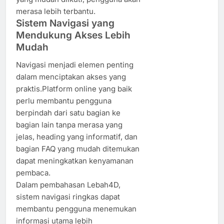
merasa lebih terbantu.
Sistem Navigasi yang
Mendukung Akses Lebih
Mudah
Navigasi menjadi elemen penting
dalam menciptakan akses yang
praktis.Platform online yang baik
perlu membantu pengguna
berpindah dari satu bagian ke
bagian lain tanpa merasa yang
jelas, heading yang informatif, dan
bagian FAQ yang mudah ditemukan
dapat meningkatkan kenyamanan
pembaca.
Dalam pembahasan Lebah4D,
sistem navigasi ringkas dapat
membantu pengguna menemukan
informasi utama lebih