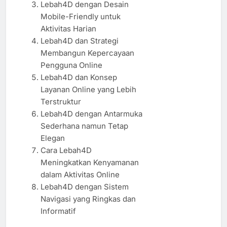
Lebah4D dengan Desain
Mobile-Friendly untuk
Aktivitas Harian
Lebah4D dan Strategi
Membangun Kepercayaan
Pengguna Online
Lebah4D dan Konsep
Layanan Online yang Lebih
Terstruktur
Lebah4D dengan Antarmuka
Sederhana namun Tetap
Elegan
Cara Lebah4D
Meningkatkan Kenyamanan
dalam Aktivitas Online
Lebah4D dengan Sistem
Navigasi yang Ringkas dan
Informatif