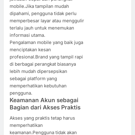
mobile.Jika tampilan mudah
dipahami, pengguna tidak perlu
memperbesar layar atau menggulir
terlalu jauh untuk menemukan
informasi utama.
Pengalaman mobile yang baik juga
menciptakan kesan
profesional.Brand yang tampil rapi
di berbagai perangkat biasanya
lebih mudah dipersepsikan
sebagai platform yang
memperhatikan kebutuhan
pengguna.
Keamanan Akun sebagai
Bagian dari Akses Praktis
Akses yang praktis tetap harus
memperhatikan
keamanan.Pengguna tidak akan