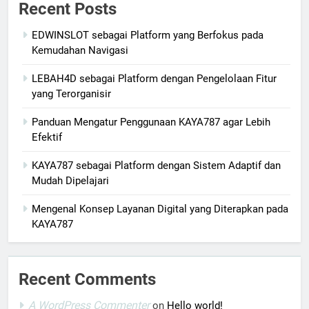
Recent Posts
EDWINSLOT sebagai Platform yang Berfokus pada
Kemudahan Navigasi
LEBAH4D sebagai Platform dengan Pengelolaan Fitur
yang Terorganisir
Panduan Mengatur Penggunaan KAYA787 agar Lebih
Efektif
KAYA787 sebagai Platform dengan Sistem Adaptif dan
Mudah Dipelajari
Mengenal Konsep Layanan Digital yang Diterapkan pada
KAYA787
Recent Comments
A WordPress Commenter
on
Hello world!