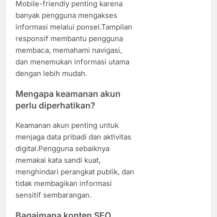
Mobile-friendly penting karena
banyak pengguna mengakses
informasi melalui ponsel.Tampilan
responsif membantu pengguna
membaca, memahami navigasi,
dan menemukan informasi utama
dengan lebih mudah.
Mengapa keamanan akun
perlu diperhatikan?
Keamanan akun penting untuk
menjaga data pribadi dan aktivitas
digital.Pengguna sebaiknya
memakai kata sandi kuat,
menghindari perangkat publik, dan
tidak membagikan informasi
sensitif sembarangan.
Bagaimana konten SEO