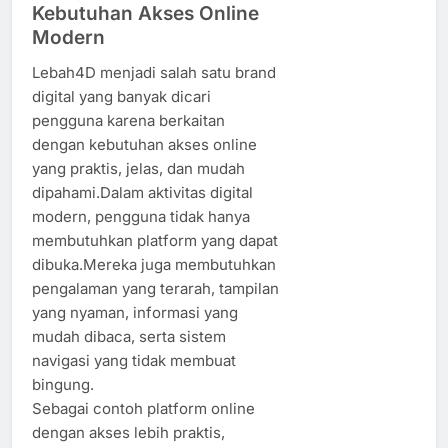
Kebutuhan Akses Online
Modern
Lebah4D menjadi salah satu brand
digital yang banyak dicari
pengguna karena berkaitan
dengan kebutuhan akses online
yang praktis, jelas, dan mudah
dipahami.Dalam aktivitas digital
modern, pengguna tidak hanya
membutuhkan platform yang dapat
dibuka.Mereka juga membutuhkan
pengalaman yang terarah, tampilan
yang nyaman, informasi yang
mudah dibaca, serta sistem
navigasi yang tidak membuat
bingung.
Sebagai contoh platform online
dengan akses lebih praktis,