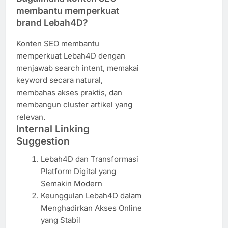
membantu memperkuat
brand Lebah4D?
Konten SEO membantu
memperkuat Lebah4D dengan
menjawab search intent, memakai
keyword secara natural,
membahas akses praktis, dan
membangun cluster artikel yang
relevan.
Internal Linking
Suggestion
Lebah4D dan Transformasi
Platform Digital yang
Semakin Modern
Keunggulan Lebah4D dalam
Menghadirkan Akses Online
yang Stabil