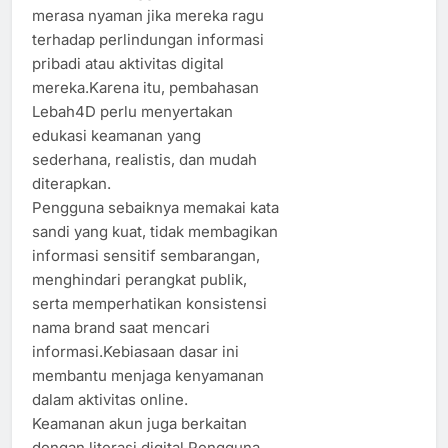
merasa nyaman jika mereka ragu
terhadap perlindungan informasi
pribadi atau aktivitas digital
mereka.Karena itu, pembahasan
Lebah4D perlu menyertakan
edukasi keamanan yang
sederhana, realistis, dan mudah
diterapkan.
Pengguna sebaiknya memakai kata
sandi yang kuat, tidak membagikan
informasi sensitif sembarangan,
menghindari perangkat publik,
serta memperhatikan konsistensi
nama brand saat mencari
informasi.Kebiasaan dasar ini
membantu menjaga kenyamanan
dalam aktivitas online.
Keamanan akun juga berkaitan
dengan literasi digital.Pengguna