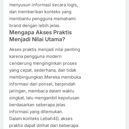
menyusun informasi secara logis,
dan memberikan konteks yang
membantu pengguna memahami
brand dengan lebih jelas.
Mengapa Akses Praktis
Menjadi Nilai Utama?
Akses praktis menjadi nilai penting
karena pengguna modern
cenderung menginginkan proses
yang cepat, sederhana, dan tidak
membingungkan.Mereka membuka
informasi dari ponsel, berpindah
jaringan, membaca dalam waktu
singkat, lalu mengambil keputusan
berdasarkan seberapa jelas
informasi yang ditemukan.
Dalam konteks Lebah4D, akses
praktis dapat dilihat dari beberapa