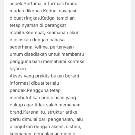
aspek.Pertama, informasi brand
mudah dikenali.Kedua, navigasi
dibuat ringkas.Ketiga, tampilan
tetap nyaman di perangkat
mobile.Keempat, keamanan akun
dijelaskan dengan bahasa
sederhana.Kelima, pertanyaan
umum disediakan untuk membantu
pengguna baru memahami konteks
layanan.
Akses yang praktis bukan berarti
informasi dibuat terlalu
pendek.Pengguna tetap
membutuhkan penjelasan yang
cukup agar tidak salah memahami
brand.Karena itu, struktur artikel
perlu dimulai dari pengenalan, lalu
dilanjutkan dengan akses, sistem,
keamanan, pengalaman mobile,