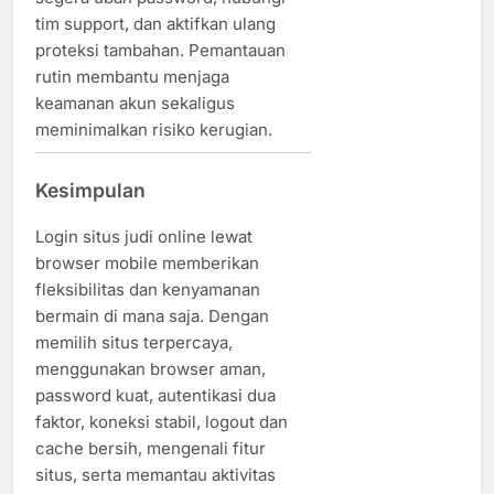
tim support, dan aktifkan ulang
proteksi tambahan. Pemantauan
rutin membantu menjaga
keamanan akun sekaligus
meminimalkan risiko kerugian.
Kesimpulan
Login situs judi online lewat
browser mobile memberikan
fleksibilitas dan kenyamanan
bermain di mana saja. Dengan
memilih situs terpercaya,
menggunakan browser aman,
password kuat, autentikasi dua
faktor, koneksi stabil, logout dan
cache bersih, mengenali fitur
situs, serta memantau aktivitas