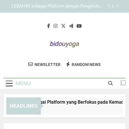
Skip
Panduan Mengatur Penggunaan KAYA787 agar
to
Lebih Efektif
content
KAYA787 sebagai Platform dengan Sistem Adaptif
dan Mudah Dipelajari
EDWINSLOT sebagai Platform yang Berfokus
pada Kemudahan Navigasi
LEBAH4D sebagai Platform dengan Pengelolaan
Fitur yang Terorganisir
Bidou Yoga
Panduan Mengatur Penggunaan KAYA787 agar
Nikmati Kelas Yoga Dan Panduan
Lebih Efektif
NEWSLETTER
RANDOM NEWS
Kesehatan Holistik Di Bidou Yoga. Untuk
KAYA787 sebagai Platform dengan Sistem Adaptif
dan Mudah Dipelajari
Kesejahteraan Tubuh Dan Pikiran.
MENU
WINSLOT sebagai Platform yang Berfokus pada Kemudahan N
HEADLINES
Weeks Ago