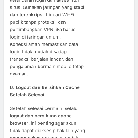
situs. Gunakan jaringan yang
stabil
dan terenkripsi
, hindari Wi-Fi
publik tanpa proteksi, dan
pertimbangkan VPN jika harus
login di jaringan umum.
Koneksi aman memastikan data
login tidak mudah disadap,
transaksi berjalan lancar, dan
pengalaman bermain mobile tetap
nyaman.
6. Logout dan Bersihkan Cache
Setelah Selesai
Setelah selesai bermain, selalu
logout dan bersihkan cache
browser
. Ini penting agar akun
tidak dapat diakses pihak lain yang
menggunakan perangkat mobile