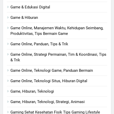
Game & Edukasi Digital
Game & Hiburan
Game Online, Manajemen Waktu, Kehidupan Seimbang,
Produktivitas, Tips Bermain Game
Game Online, Panduan, Tips & Trik
Game Online, Strategi Permainan, Tim & Koordinasi, Tips
& Trik
Game Online, Teknologi Game, Panduan Bermain
Game Online, Teknologi Situs, Hiburan Digital
Game, Hiburan, Teknologi
Game, Hiburan, Teknologi, Strategi, Animasi
Gaming Sehat Kesehatan Fisik Tips Gaming Lifestyle