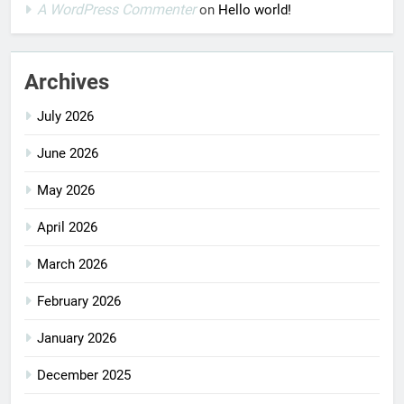
A WordPress Commenter
on
Hello world!
Archives
July 2026
June 2026
May 2026
April 2026
March 2026
February 2026
January 2026
December 2025