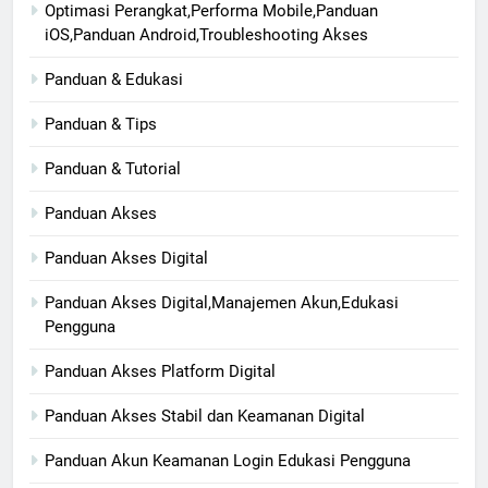
Optimasi Perangkat,Performa Mobile,Panduan
iOS,Panduan Android,Troubleshooting Akses
Panduan & Edukasi
Panduan & Tips
Panduan & Tutorial
Panduan Akses
Panduan Akses Digital
Panduan Akses Digital,Manajemen Akun,Edukasi
Pengguna
Panduan Akses Platform Digital
Panduan Akses Stabil dan Keamanan Digital
Panduan Akun Keamanan Login Edukasi Pengguna