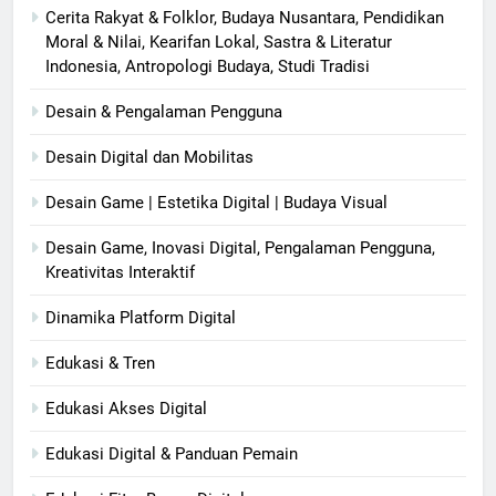
Cerita Rakyat & Folklor, Budaya Nusantara, Pendidikan
Moral & Nilai, Kearifan Lokal, Sastra & Literatur
Indonesia, Antropologi Budaya, Studi Tradisi
Desain & Pengalaman Pengguna
Desain Digital dan Mobilitas
Desain Game | Estetika Digital | Budaya Visual
Desain Game, Inovasi Digital, Pengalaman Pengguna,
Kreativitas Interaktif
Dinamika Platform Digital
Edukasi & Tren
Edukasi Akses Digital
Edukasi Digital & Panduan Pemain