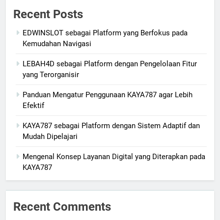
Recent Posts
EDWINSLOT sebagai Platform yang Berfokus pada
Kemudahan Navigasi
LEBAH4D sebagai Platform dengan Pengelolaan Fitur
yang Terorganisir
Panduan Mengatur Penggunaan KAYA787 agar Lebih
Efektif
KAYA787 sebagai Platform dengan Sistem Adaptif dan
Mudah Dipelajari
Mengenal Konsep Layanan Digital yang Diterapkan pada
KAYA787
Recent Comments