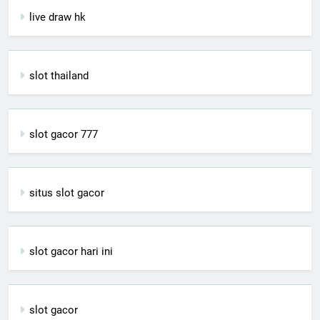
live draw hk
slot thailand
slot gacor 777
situs slot gacor
slot gacor hari ini
slot gacor