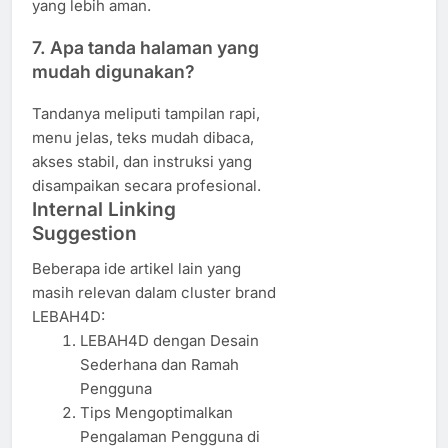
yang lebih aman.
7. Apa tanda halaman yang
mudah digunakan?
Tandanya meliputi tampilan rapi,
menu jelas, teks mudah dibaca,
akses stabil, dan instruksi yang
disampaikan secara profesional.
Internal Linking
Suggestion
Beberapa ide artikel lain yang
masih relevan dalam cluster brand
LEBAH4D:
LEBAH4D dengan Desain
Sederhana dan Ramah
Pengguna
Tips Mengoptimalkan
Pengalaman Pengguna di