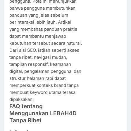
pengguna. Pola ini menunjukkan
bahwa pengguna membutuhkan
panduan yang jelas sebelum
berinteraksi lebih jauh. Artikel
yang membahas panduan praktis
dapat membantu menjawab
kebutuhan tersebut secara natural.
Dari sisi SEO, istilah seperti akses
tanpa ribet, navigasi mudah,
tampilan responsif, keamanan
digital, pengalaman pengguna, dan
struktur halaman rapi dapat
memperkuat konteks brand tanpa
membuat keyword utama terasa
dipaksakan.
FAQ tentang
Menggunakan LEBAH4D
Tanpa Ribet