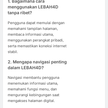
1. Bagaimana cara
menggunakan LEBAH4D
tanpa ribet?
Pengguna dapat memulai dengan
memahami tampilan halaman,
membaca informasi utama,
menggunakan perangkat pribadi,
serta memastikan koneksi internet
stabil.
2. Mengapa navigasi penting
dalam LEBAH4D?
Navigasi membantu pengguna
menemukan informasi utama,
memahami fungsi menu, dan
mengurangi kebingungan saat
mengakses halaman digital.