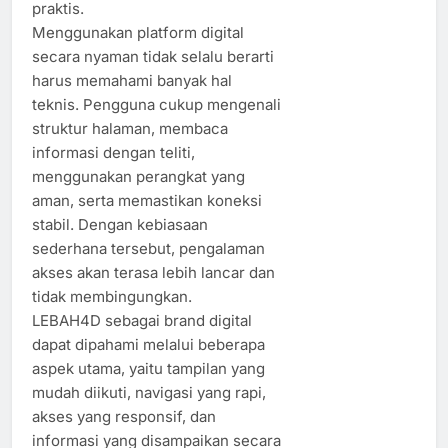
praktis.
Menggunakan platform digital
secara nyaman tidak selalu berarti
harus memahami banyak hal
teknis. Pengguna cukup mengenali
struktur halaman, membaca
informasi dengan teliti,
menggunakan perangkat yang
aman, serta memastikan koneksi
stabil. Dengan kebiasaan
sederhana tersebut, pengalaman
akses akan terasa lebih lancar dan
tidak membingungkan.
LEBAH4D sebagai brand digital
dapat dipahami melalui beberapa
aspek utama, yaitu tampilan yang
mudah diikuti, navigasi yang rapi,
akses yang responsif, dan
informasi yang disampaikan secara