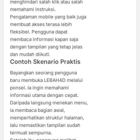
menghindari salah klik atau salah
memahami instruksi.
Pengalaman mobile yang baik juga
membuat akses terasa lebih
fleksibel. Pengguna dapat
membaca informasi kapan saja
dengan tampilan yang tetap jelas
dan mudah diikuti.
Contoh Skenario Praktis
Bayangkan seorang pengguna
baru membuka LEBAH4D melalui
ponsel. Ia ingin memahami
informasi utama dengan cepat.
Daripada langsung menekan menu,
ia membaca bagian awal,
memperhatikan struktur halaman,
lalu memastikan tampilan sudah
termuat sempurna.