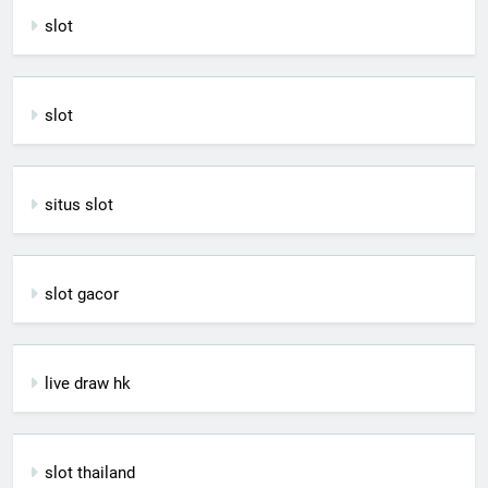
slot
slot
situs slot
slot gacor
live draw hk
slot thailand