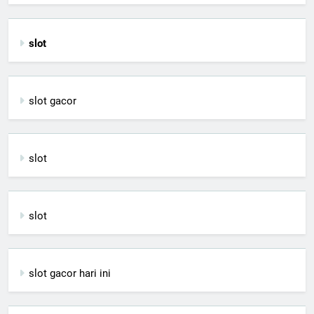
slot
slot gacor
slot
slot
slot gacor hari ini