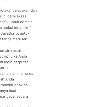
proteksi pelacakan,dan
r ini demi akses
esifik untuk domain
roteksi tetap aktif
 JavaScript untuk
an tanpa merusak
domain resmi
cript.Jika Anda
mi login berputar
Script
Namun izin ini harus
dah Anda
emblokir cookies
hanya buat
enar gagal secara