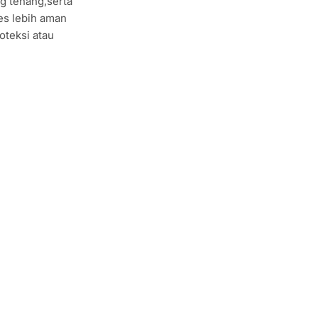
g tenang,serta
es lebih aman
oteksi atau