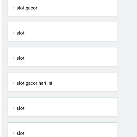
slot gacor
slot
slot
slot gacor hari ini
slot
slot