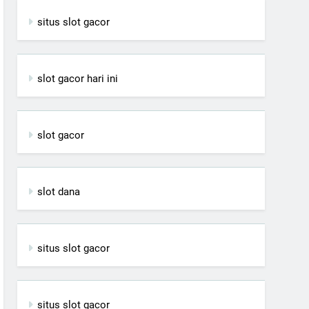
situs slot gacor
slot gacor hari ini
slot gacor
slot dana
situs slot gacor
situs slot gacor