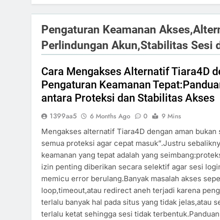
Pengaturan Keamanan Akses,Altern
Perlindungan Akun,Stabilitas Sesi
Cara Mengakses Alternatif Tiara4D 
Pengaturan Keamanan Tepat:Pandua
antara Proteksi dan Stabilitas Akses
1399aa5
6 Months Ago
0
9 Mins
Mengakses alternatif Tiara4D dengan aman bukan 
semua proteksi agar cepat masuk”.Justru sebalikn
keamanan yang tepat adalah yang seimbang:proteks
izin penting diberikan secara selektif agar sesi logi
memicu error berulang.Banyak masalah akses seper
loop,timeout,atau redirect aneh terjadi karena pe
terlalu banyak hal pada situs yang tidak jelas,atau
terlalu ketat sehingga sesi tidak terbentuk.Panduan