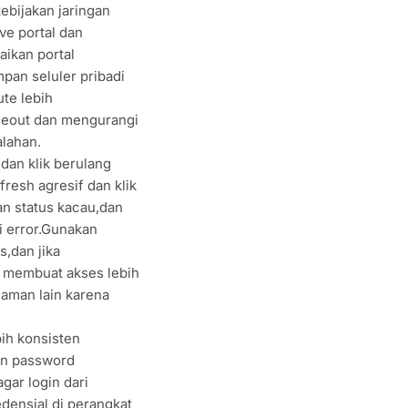
ebijakan jaringan
ive portal dan
aikan portal
pan seluler pribadi
ute lebih
imeout dan mengurangi
alahan.
 dan klik berulang
resh agresif dan klik
n status kacau,dan
i error.Gunakan
s,dan jika
ni membuat akses lebih
laman lain karena
ih konsisten
an password
gar login dari
densial di perangkat