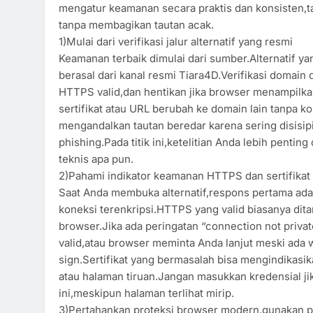
mengatur keamanan secara praktis dan konsisten,
tanpa membagikan tautan acak.
1)Mulai dari verifikasi jalur alternatif yang resmi
Keamanan terbaik dimulai dari sumber.Alternatif y
berasal dari kanal resmi Tiara4D.Verifikasi domain d
HTTPS valid,dan hentikan jika browser menampilka
sertifikat atau URL berubah ke domain lain tanpa k
mengandalkan tautan beredar karena sering disisipi
phishing.Pada titik ini,ketelitian Anda lebih pentin
teknis apa pun.
2)Pahami indikator keamanan HTTPS dan sertifikat
Saat Anda membuka alternatif,respons pertama ada
koneksi terenkripsi.HTTPS yang valid biasanya dit
browser.Jika ada peringatan “connection not private”
valid,atau browser meminta Anda lanjut meski ada w
sign.Sertifikat yang bermasalah bisa mengindikasik
atau halaman tiruan.Jangan masukkan kredensial jik
ini,meskipun halaman terlihat mirip.
3)Pertahankan proteksi browser modern,gunakan p