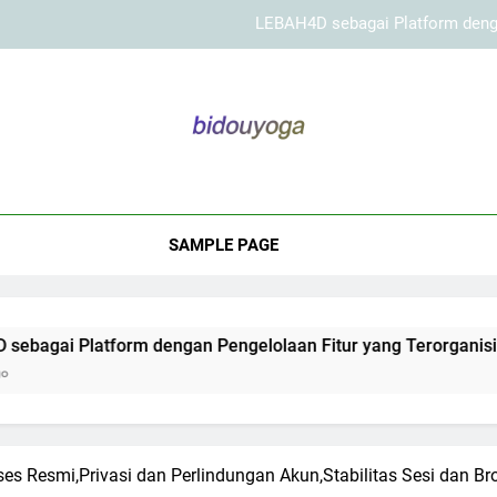
LEBAH4D sebagai Platform denga
Panduan Mengatur P
KAYA787 sebagai Platform dengan
EDWINSLOT sebagai Platform ya
ou Yoga
las Yoga Dan Panduan Kesehatan Holistik Di Bidou Yoga. Untu
LEBAH4D sebagai Platform denga
SAMPLE PAGE
Panduan Mengatur P
KAYA787 sebagai Platform dengan
tform dengan Pengelolaan Fitur yang Terorganisir
Pand
2 Wee
es Resmi,Privasi dan Perlindungan Akun,Stabilitas Sesi dan B