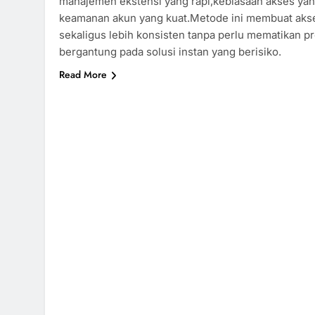
manajemen ekstensi yang rapi,kebiasaan akses yan
keamanan akun yang kuat.Metode ini membuat aks
sekaligus lebih konsisten tanpa perlu mematikan pr
bergantung pada solusi instan yang berisiko.
Read More