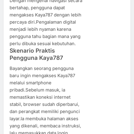
Dengan mengenal navigasi secara
bertahap, pengguna dapat
mengakses Kaya787 dengan lebih
percaya diri.Pengalaman digital
menjadi lebih nyaman karena
pengguna tahu bagian mana yang
perlu dibuka sesuai kebutuhan.
Skenario Praktis
Pengguna Kaya787
Bayangkan seorang pengguna
baru ingin mengakses Kaya787
melalui smartphone
pribadi.Sebelum masuk, ia
memastikan koneksi internet
stabil, browser sudah diperbarui,
dan perangkat memiliki pengunci
layar.Ia membuka halaman akses
yang dikenali, membaca instruksi,
lalu memasukkan data login