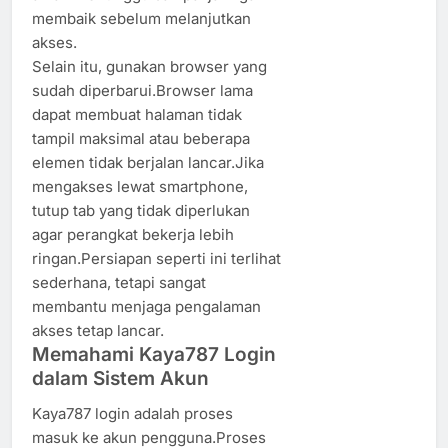
membaik sebelum melanjutkan
akses.
Selain itu, gunakan browser yang
sudah diperbarui.Browser lama
dapat membuat halaman tidak
tampil maksimal atau beberapa
elemen tidak berjalan lancar.Jika
mengakses lewat smartphone,
tutup tab yang tidak diperlukan
agar perangkat bekerja lebih
ringan.Persiapan seperti ini terlihat
sederhana, tetapi sangat
membantu menjaga pengalaman
akses tetap lancar.
Memahami Kaya787 Login
dalam Sistem Akun
Kaya787 login adalah proses
masuk ke akun pengguna.Proses