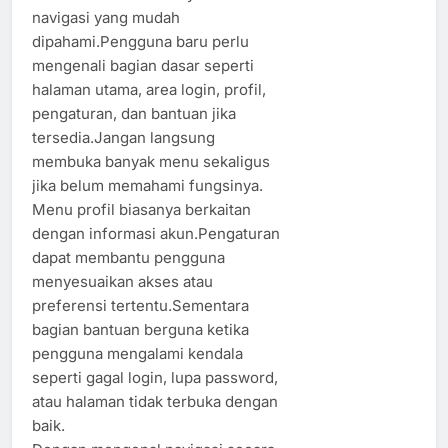
navigasi yang mudah
dipahami.Pengguna baru perlu
mengenali bagian dasar seperti
halaman utama, area login, profil,
pengaturan, dan bantuan jika
tersedia.Jangan langsung
membuka banyak menu sekaligus
jika belum memahami fungsinya.
Menu profil biasanya berkaitan
dengan informasi akun.Pengaturan
dapat membantu pengguna
menyesuaikan akses atau
preferensi tertentu.Sementara
bagian bantuan berguna ketika
pengguna mengalami kendala
seperti gagal login, lupa password,
atau halaman tidak terbuka dengan
baik.