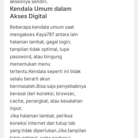
aksesnya sendiri.
Kendala Umum dalam
Akses Digital
Beberapa kendala umum saat
mengakses Kaya787 antara lain
halaman lambat, gagal login,
tampilan tidak optimal, lupa
password, atau bingung
menemukan menu
tertentu.Kendala seperti ini tidak
selalu berarti akun
bermasalah.Bisa saja penyebabnya
berasal dari koneksi, browser,
cache, perangkat, atau kesalahan
input.
Jika halaman lambat, periksa
koneksi internet dan tutup tab
yang tidak diperlukan.Jika tampilan
tidak optimal, coba perbarui