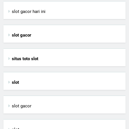
slot gacor hari ini
slot gacor
situs toto slot
slot
slot gacor