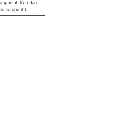
mengamati tren dan
an kompetitif.