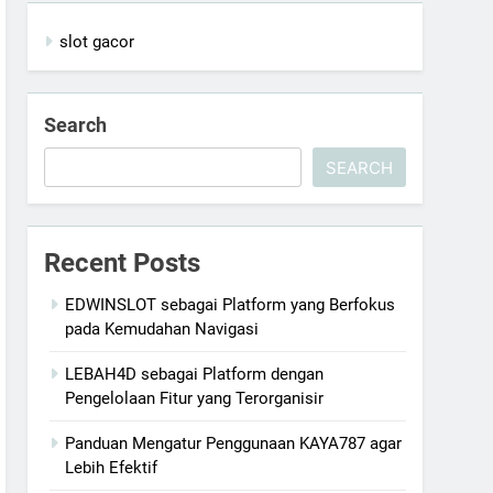
slot gacor
Search
SEARCH
Recent Posts
EDWINSLOT sebagai Platform yang Berfokus
pada Kemudahan Navigasi
LEBAH4D sebagai Platform dengan
Pengelolaan Fitur yang Terorganisir
Panduan Mengatur Penggunaan KAYA787 agar
Lebih Efektif