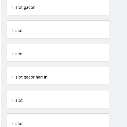
slot gacor
slot
slot
slot gacor hari ini
slot
slot