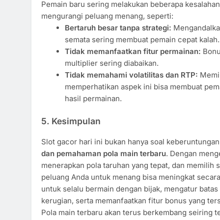
Pemain baru sering melakukan beberapa kesalahan
mengurangi peluang menang, seperti:
Bertaruh besar tanpa strategi:
Mengandalka
semata sering membuat pemain cepat kalah.
Tidak memanfaatkan fitur permainan:
Bonus
multiplier sering diabaikan.
Tidak memahami volatilitas dan RTP:
Memili
memperhatikan aspek ini bisa membuat pe
hasil permainan.
5. Kesimpulan
Slot gacor hari ini bukan hanya soal keberuntungan,
dan pemahaman pola main terbaru
. Dengan menge
menerapkan pola taruhan yang tepat, dan memilih s
peluang Anda untuk menang bisa meningkat secara s
untuk selalu bermain dengan bijak, mengatur bata
kerugian, serta memanfaatkan fitur bonus yang ters
Pola main terbaru akan terus berkembang seiring t