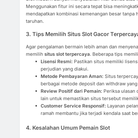
Menggunakan fitur ini secara tepat bisa meningkat
mendapatkan kombinasi kemenangan besar tanpa 
taruhan.
3. Tips Memilih Situs Slot Gacor Terpercay
Agar pengalaman bermain lebih aman dan menyena
memilih
situs slot terpercaya
. Beberapa tips memili
Lisensi Resmi:
Pastikan situs memiliki lisensi
perjudian yang diakui.
Metode Pembayaran Aman:
Situs terperca
berbagai metode deposit dan withdraw yang
Review Positif dari Pemain:
Periksa ulasan 
lain untuk memastikan situs tersebut memiliki
Customer Service Responsif:
Layanan pelan
ramah membantu jika terjadi kendala saat be
4. Kesalahan Umum Pemain Slot