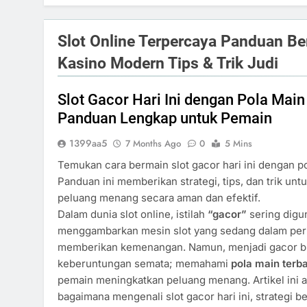
Slot Online Terpercaya Panduan Be
Kasino Modern Tips & Trik Judi
Slot Gacor Hari Ini dengan Pola Main
Panduan Lengkap untuk Pemain
1399aa5
7 Months Ago
0
5 Mins
Temukan cara bermain slot gacor hari ini dengan po
Panduan ini memberikan strategi, tips, dan trik un
peluang menang secara aman dan efektif.
Dalam dunia slot online, istilah
“gacor”
sering digu
menggambarkan mesin slot yang sedang dalam per
memberikan kemenangan. Namun, menjadi gacor b
keberuntungan semata; memahami
pola main terb
pemain meningkatkan peluang menang. Artikel ini
bagaimana mengenali slot gacor hari ini, strategi be