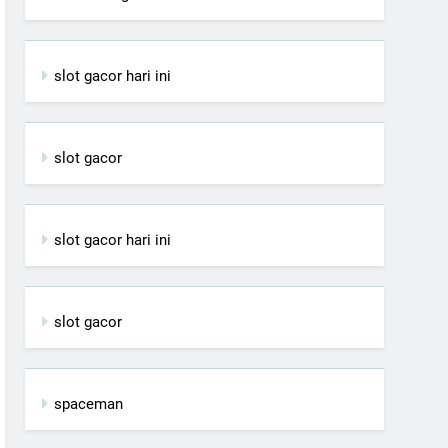
slot gacor hari ini
slot gacor
slot gacor hari ini
slot gacor
spaceman