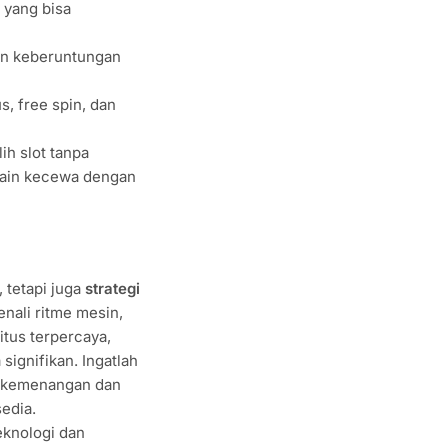
 yang bisa
n keberuntungan
, free spin, dan
h slot tanpa
main kecewa dengan
 tetapi juga
strategi
nali ritme mesin,
itus terpercaya,
ignifikan. Ingatlah
s kemenangan dan
edia.
eknologi dan