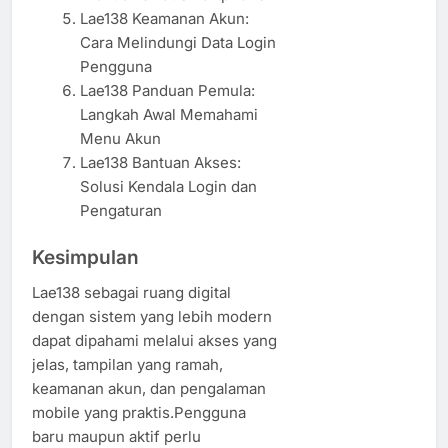
Lae138 Keamanan Akun:
Cara Melindungi Data Login
Pengguna
Lae138 Panduan Pemula:
Langkah Awal Memahami
Menu Akun
Lae138 Bantuan Akses:
Solusi Kendala Login dan
Pengaturan
Kesimpulan
Lae138 sebagai ruang digital
dengan sistem yang lebih modern
dapat dipahami melalui akses yang
jelas, tampilan yang ramah,
keamanan akun, dan pengalaman
mobile yang praktis.Pengguna
baru maupun aktif perlu