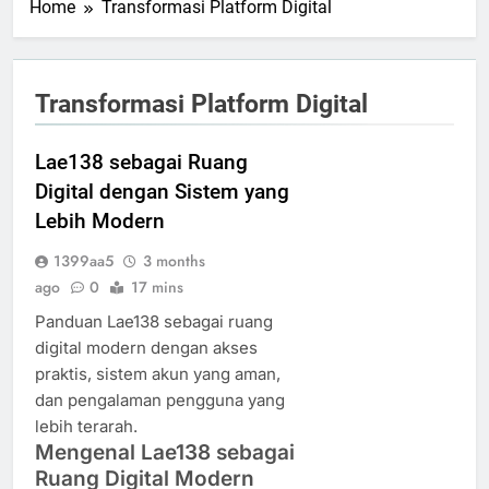
Home
Transformasi Platform Digital
Transformasi Platform Digital
Lae138 sebagai Ruang
Digital dengan Sistem yang
Lebih Modern
1399aa5
3 months
ago
0
17 mins
Panduan Lae138 sebagai ruang
digital modern dengan akses
praktis, sistem akun yang aman,
dan pengalaman pengguna yang
lebih terarah.
Mengenal Lae138 sebagai
Ruang Digital Modern