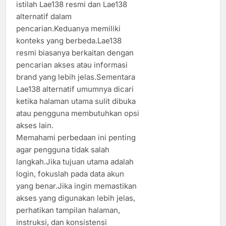
istilah Lae138 resmi dan Lae138
alternatif dalam
pencarian.Keduanya memiliki
konteks yang berbeda.Lae138
resmi biasanya berkaitan dengan
pencarian akses atau informasi
brand yang lebih jelas.Sementara
Lae138 alternatif umumnya dicari
ketika halaman utama sulit dibuka
atau pengguna membutuhkan opsi
akses lain.
Memahami perbedaan ini penting
agar pengguna tidak salah
langkah.Jika tujuan utama adalah
login, fokuslah pada data akun
yang benar.Jika ingin memastikan
akses yang digunakan lebih jelas,
perhatikan tampilan halaman,
instruksi, dan konsistensi