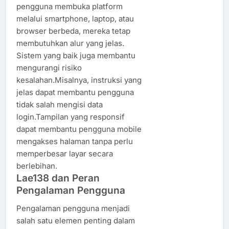
pengguna membuka platform
melalui smartphone, laptop, atau
browser berbeda, mereka tetap
membutuhkan alur yang jelas.
Sistem yang baik juga membantu
mengurangi risiko
kesalahan.Misalnya, instruksi yang
jelas dapat membantu pengguna
tidak salah mengisi data
login.Tampilan yang responsif
dapat membantu pengguna mobile
mengakses halaman tanpa perlu
memperbesar layar secara
berlebihan.
Lae138 dan Peran
Pengalaman Pengguna
Pengalaman pengguna menjadi
salah satu elemen penting dalam