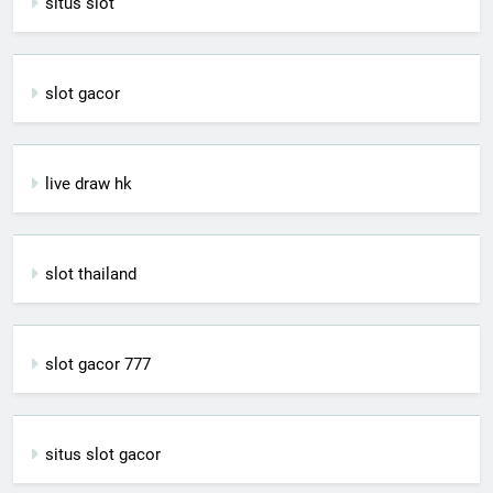
situs slot
slot gacor
live draw hk
slot thailand
slot gacor 777
situs slot gacor