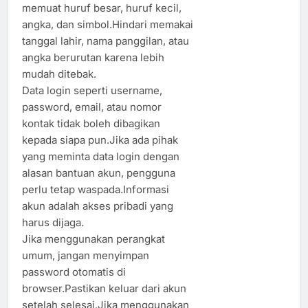
memuat huruf besar, huruf kecil,
angka, dan simbol.Hindari memakai
tanggal lahir, nama panggilan, atau
angka berurutan karena lebih
mudah ditebak.
Data login seperti username,
password, email, atau nomor
kontak tidak boleh dibagikan
kepada siapa pun.Jika ada pihak
yang meminta data login dengan
alasan bantuan akun, pengguna
perlu tetap waspada.Informasi
akun adalah akses pribadi yang
harus dijaga.
Jika menggunakan perangkat
umum, jangan menyimpan
password otomatis di
browser.Pastikan keluar dari akun
setelah selesai.Jika menggunakan