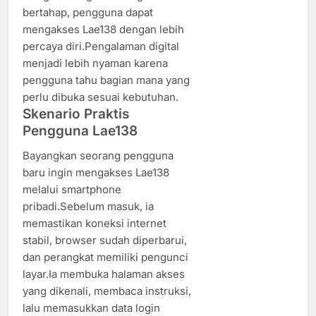
bertahap, pengguna dapat
mengakses Lae138 dengan lebih
percaya diri.Pengalaman digital
menjadi lebih nyaman karena
pengguna tahu bagian mana yang
perlu dibuka sesuai kebutuhan.
Skenario Praktis
Pengguna Lae138
Bayangkan seorang pengguna
baru ingin mengakses Lae138
melalui smartphone
pribadi.Sebelum masuk, ia
memastikan koneksi internet
stabil, browser sudah diperbarui,
dan perangkat memiliki pengunci
layar.Ia membuka halaman akses
yang dikenali, membaca instruksi,
lalu memasukkan data login