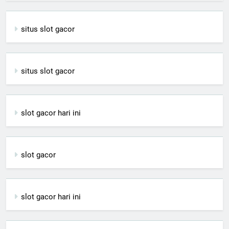
situs slot gacor
situs slot gacor
slot gacor hari ini
slot gacor
slot gacor hari ini