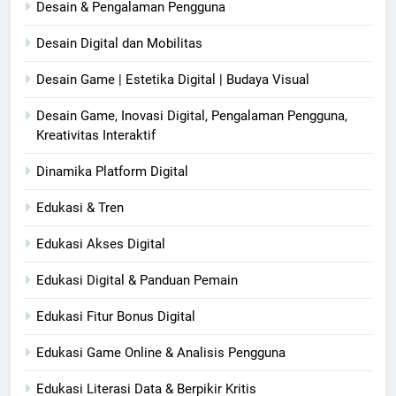
Desain & Pengalaman Pengguna
Desain Digital dan Mobilitas
Desain Game | Estetika Digital | Budaya Visual
Desain Game, Inovasi Digital, Pengalaman Pengguna,
Kreativitas Interaktif
Dinamika Platform Digital
Edukasi & Tren
Edukasi Akses Digital
Edukasi Digital & Panduan Pemain
Edukasi Fitur Bonus Digital
Edukasi Game Online & Analisis Pengguna
Edukasi Literasi Data & Berpikir Kritis