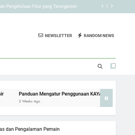
n Pengelolaan Fitur yang Terorganisir
enggunaan KAYA787 agar Lebih Efektif
 Sistem Adaptif dan Mudah Dipelajari
NEWSLETTER
RANDOM NEWS
ng Berfokus pada Kemudahan Navigasi
k Kesejahteraan Tubuh Dan Pikiran.
n Pengelolaan Fitur yang Terorganisir
enggunaan KAYA787 agar Lebih Efektif
 Sistem Adaptif dan Mudah Dipelajari
duan Mengatur Penggunaan KAYA787 agar Lebih Efektif
eks Ago
itas dan Pengalaman Pemain