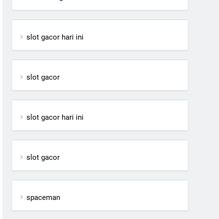
slot gacor hari ini
slot gacor
slot gacor hari ini
slot gacor
spaceman