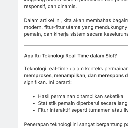
responsif, dan dinamis.
Dalam artikel ini, kita akan membahas bagaim
modern, fitur-fitur utama yang mendukungny
pemain, dan kinerja sistem secara keseluruh
Apa Itu Teknologi Real-Time dalam Slot?
Teknologi real-time dalam konteks permaina
memproses, menampilkan, dan merespons d
signifikan. Ini berarti:
Hasil permainan ditampilkan seketika
Statistik pemain diperbarui secara lan
Fitur interaktif seperti turnamen atau 
Penerapan teknologi ini sangat bergantung 