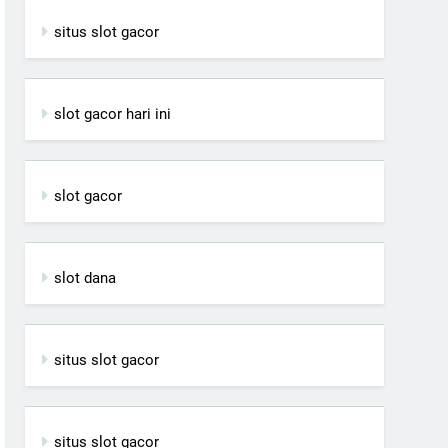
situs slot gacor
slot gacor hari ini
slot gacor
slot dana
situs slot gacor
situs slot gacor