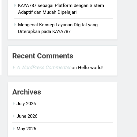
KAYA787 sebagai Platform dengan Sistem
Adaptif dan Mudah Dipelajari
Mengenal Konsep Layanan Digital yang
Diterapkan pada KAYA787
Recent Comments
A WordPress Commenter
on
Hello world!
Archives
July 2026
June 2026
May 2026