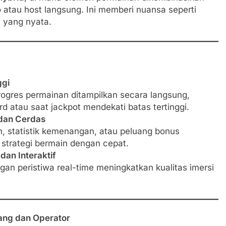
 atau host langsung. Ini memberi nuansa seperti
i yang nyata.
ggi
rogres permainan ditampilkan secara langsung,
ard atau saat jackpot mendekati batas tertinggi.
dan Cerdas
an, statistik kemenangan, atau peluang bonus
trategi bermain dengan cepat.
an Interaktif
gan peristiwa real-time meningkatkan kualitas imersi
ang dan Operator