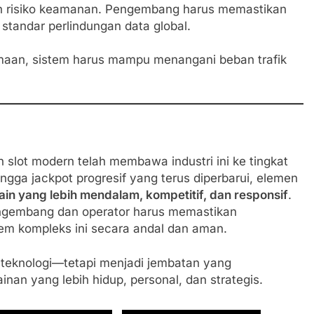
n risiko keamanan. Pengembang harus memastikan
standar perlindungan data global.
amaan, sistem harus mampu menangani beban trafik
n slot modern telah membawa industri ini ke tingkat
 hingga jackpot progresif yang terus diperbarui, elemen
n yang lebih mendalam, kompetitif, dan responsif
.
ngembang dan operator harus memastikan
em kompleks ini secara andal dan aman.
 teknologi—tetapi menjadi jembatan yang
n yang lebih hidup, personal, dan strategis.