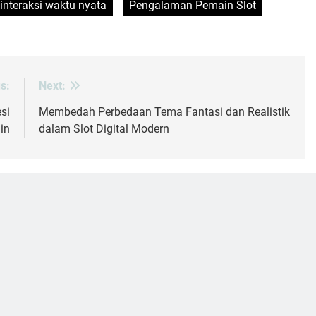
interaksi waktu nyata
Pengalaman Pemain Slot
s:
Next:
si
Membedah Perbedaan Tema Fantasi dan Realistik
in
dalam Slot Digital Modern