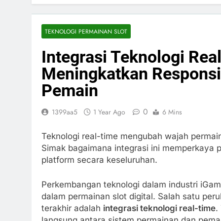
TEKNOLOGI PERMAINAN SLOT
Integrasi Teknologi Rea
Meningkatkan Responsi
Pemain
0
1399aa5
1 Year Ago
6 Mins
Teknologi real-time mengubah wajah permainan 
Simak bagaimana integrasi ini memperkaya p
platform secara keseluruhan.
Perkembangan teknologi dalam industri iGam
dalam permainan slot digital. Salah satu per
terakhir adalah
integrasi teknologi real-time
.
langsung antara sistem permainan dan pemai