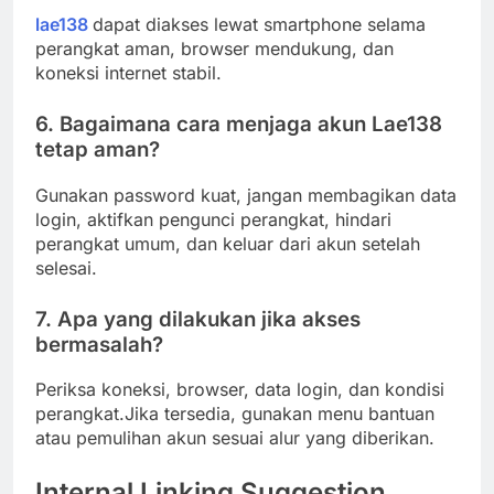
lae138
dapat diakses lewat smartphone selama
perangkat aman, browser mendukung, dan
koneksi internet stabil.
6. Bagaimana cara menjaga akun Lae138
tetap aman?
Gunakan password kuat, jangan membagikan data
login, aktifkan pengunci perangkat, hindari
perangkat umum, dan keluar dari akun setelah
selesai.
7. Apa yang dilakukan jika akses
bermasalah?
Periksa koneksi, browser, data login, dan kondisi
perangkat.Jika tersedia, gunakan menu bantuan
atau pemulihan akun sesuai alur yang diberikan.
Internal Linking Suggestion