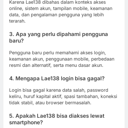
Karena Lae138 dibahas dalam konteks akses
online, sistem akun, tampilan mobile, keamanan
data, dan pengalaman pengguna yang lebih
terarah.
3. Apa yang perlu dipahami pengguna
baru?
Pengguna baru perlu memahami akses login,
keamanan akun, penggunaan mobile, perbedaan
resmi dan alternatif, serta menu dasar akun.
4. Mengapa Lae138 login bisa gagal?
Login bisa gagal karena data salah, password
keliru, huruf kapital aktif, spasi tambahan, koneksi
tidak stabil, atau browser bermasalah.
5. Apakah Lae138 bisa diakses lewat
smartphone?