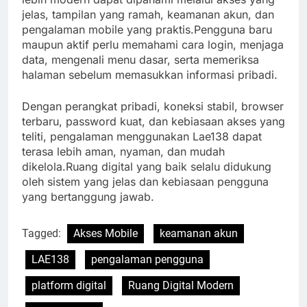
jelas, tampilan yang ramah, keamanan akun, dan
pengalaman mobile yang praktis.Pengguna baru
maupun aktif perlu memahami cara login, menjaga
data, mengenali menu dasar, serta memeriksa
halaman sebelum memasukkan informasi pribadi.
Dengan perangkat pribadi, koneksi stabil, browser
terbaru, password kuat, dan kebiasaan akses yang
teliti, pengalaman menggunakan Lae138 dapat
terasa lebih aman, nyaman, dan mudah
dikelola.Ruang digital yang baik selalu didukung
oleh sistem yang jelas dan kebiasaan pengguna
yang bertanggung jawab.
Tagged:
Akses Mobile
keamanan akun
LAE138
pengalaman pengguna
platform digital
Ruang Digital Modern