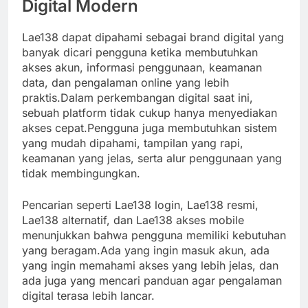
Digital Modern
Lae138 dapat dipahami sebagai brand digital yang
banyak dicari pengguna ketika membutuhkan
akses akun, informasi penggunaan, keamanan
data, dan pengalaman online yang lebih
praktis.Dalam perkembangan digital saat ini,
sebuah platform tidak cukup hanya menyediakan
akses cepat.Pengguna juga membutuhkan sistem
yang mudah dipahami, tampilan yang rapi,
keamanan yang jelas, serta alur penggunaan yang
tidak membingungkan.
Pencarian seperti Lae138 login, Lae138 resmi,
Lae138 alternatif, dan Lae138 akses mobile
menunjukkan bahwa pengguna memiliki kebutuhan
yang beragam.Ada yang ingin masuk akun, ada
yang ingin memahami akses yang lebih jelas, dan
ada juga yang mencari panduan agar pengalaman
digital terasa lebih lancar.