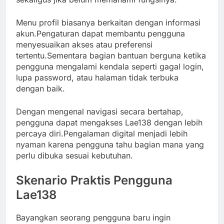
Menu profil biasanya berkaitan dengan informasi
akun.Pengaturan dapat membantu pengguna
menyesuaikan akses atau preferensi
tertentu.Sementara bagian bantuan berguna ketika
pengguna mengalami kendala seperti gagal login,
lupa password, atau halaman tidak terbuka
dengan baik.
Dengan mengenal navigasi secara bertahap,
pengguna dapat mengakses Lae138 dengan lebih
percaya diri.Pengalaman digital menjadi lebih
nyaman karena pengguna tahu bagian mana yang
perlu dibuka sesuai kebutuhan.
Skenario Praktis Pengguna
Lae138
Bayangkan seorang pengguna baru ingin