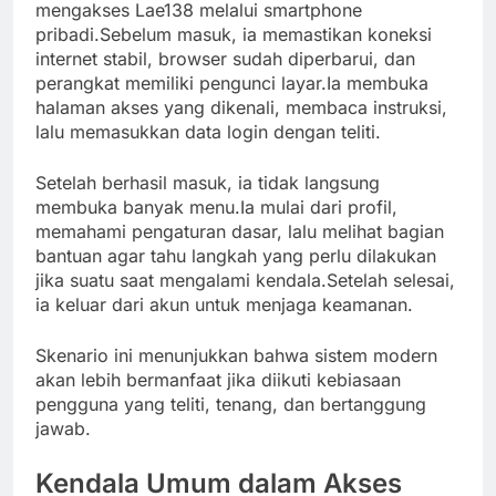
mengakses Lae138 melalui smartphone
pribadi.Sebelum masuk, ia memastikan koneksi
internet stabil, browser sudah diperbarui, dan
perangkat memiliki pengunci layar.Ia membuka
halaman akses yang dikenali, membaca instruksi,
lalu memasukkan data login dengan teliti.
Setelah berhasil masuk, ia tidak langsung
membuka banyak menu.Ia mulai dari profil,
memahami pengaturan dasar, lalu melihat bagian
bantuan agar tahu langkah yang perlu dilakukan
jika suatu saat mengalami kendala.Setelah selesai,
ia keluar dari akun untuk menjaga keamanan.
Skenario ini menunjukkan bahwa sistem modern
akan lebih bermanfaat jika diikuti kebiasaan
pengguna yang teliti, tenang, dan bertanggung
jawab.
Kendala Umum dalam Akses