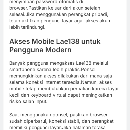
menyimpan password otomatis di
browser.Pastikan keluar dari akun setelah
selesai.Jika menggunakan perangkat pribadi,
tetap aktifkan pengunci layar agar akses akun
lebih terlindungi.
Akses Mobile Lae138 untuk
Pengguna Modern
Banyak pengguna mengakses Lae138 melalui
smartphone karena lebih praktis.Ponsel
memungkinkan akses dilakukan dari mana saja
selama koneksi internet tersedia.Namun, akses
mobile tetap membutuhkan perhatian karena layar
kecil dan keyboard virtual dapat meningkatkan
risiko salah input.
Saat menggunakan ponsel, pastikan browser
sudah diperbarui, koneksi stabil, dan perangkat
memiliki pengunci layar.Jika halaman terasa