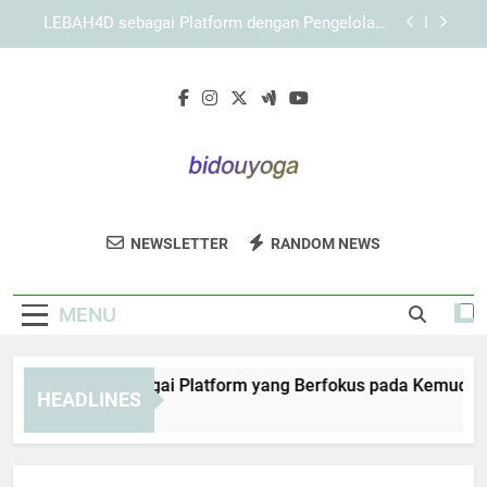
Skip
Panduan Mengatur Penggunaan KAYA787 agar
to
Lebih Efektif
content
KAYA787 sebagai Platform dengan Sistem Adaptif
dan Mudah Dipelajari
EDWINSLOT sebagai Platform yang Berfokus
pada Kemudahan Navigasi
LEBAH4D sebagai Platform dengan Pengelolaan
Fitur yang Terorganisir
Bidou Yoga
Panduan Mengatur Penggunaan KAYA787 agar
Nikmati Kelas Yoga Dan Panduan
Lebih Efektif
NEWSLETTER
RANDOM NEWS
Kesehatan Holistik Di Bidou Yoga. Untuk
KAYA787 sebagai Platform dengan Sistem Adaptif
dan Mudah Dipelajari
Kesejahteraan Tubuh Dan Pikiran.
MENU
WINSLOT sebagai Platform yang Berfokus pada Kemudahan N
HEADLINES
Weeks Ago