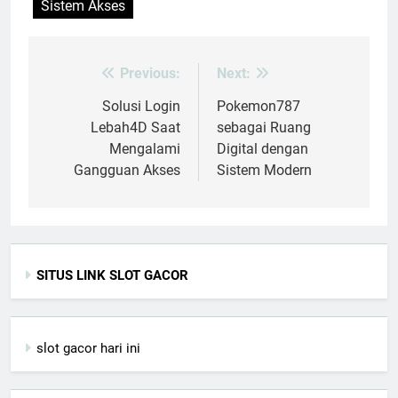
Sistem Akses
Previous:
Next:
Post
navigation
Solusi Login
Pokemon787
Lebah4D Saat
sebagai Ruang
Mengalami
Digital dengan
Gangguan Akses
Sistem Modern
SITUS LINK SLOT GACOR
slot gacor hari ini