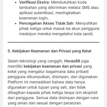
Verifikasi Ekstra
: Membutuhkan kode
tambahan yang dikirimkan melalui SMS atau
aplikasi autentikasi, meningkatkan
keamanan login.
Pencegahan Akses Tidak Sah
: Menyulitkan
pihak ketiga untuk masuk ke akun pengguna
meskipun mereka mengetahui kata sandi.
5. Kebijakan Keamanan dan Privasi yang Ketat
Selain teknologi yang canggih,
Horas88
juga
memiliki
kebijakan keamanan dan privasi
yang
ketat yang mengatur bagaimana data pribadi
pengguna dikumpulkan, disimpan, dan digunakan.
Platform ini memastikan bahwa data hanya
digunakan untuk tujuan yang sah, dan tidak
dibagikan kepada pihak ketiga tanpa izin eksplisit
dari pengguna. Semua data disimpan dengan cara
yang aman dan sesuai dengan peraturan