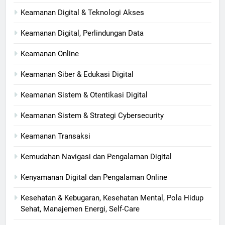
Keamanan Digital & Teknologi Akses
Keamanan Digital, Perlindungan Data
Keamanan Online
Keamanan Siber & Edukasi Digital
Keamanan Sistem & Otentikasi Digital
Keamanan Sistem & Strategi Cybersecurity
Keamanan Transaksi
Kemudahan Navigasi dan Pengalaman Digital
Kenyamanan Digital dan Pengalaman Online
Kesehatan & Kebugaran, Kesehatan Mental, Pola Hidup
Sehat, Manajemen Energi, Self-Care