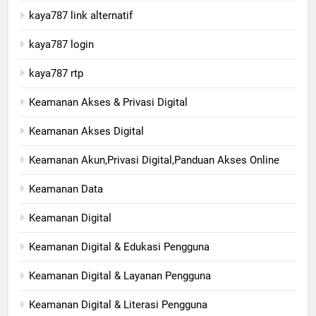
kaya787 link alternatif
kaya787 login
kaya787 rtp
Keamanan Akses & Privasi Digital
Keamanan Akses Digital
Keamanan Akun,Privasi Digital,Panduan Akses Online
Keamanan Data
Keamanan Digital
Keamanan Digital & Edukasi Pengguna
Keamanan Digital & Layanan Pengguna
Keamanan Digital & Literasi Pengguna