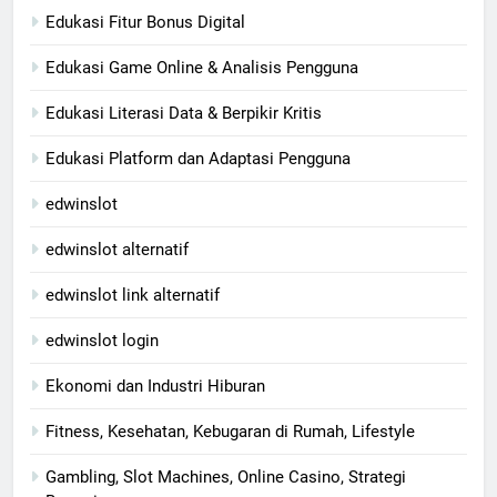
Edukasi Fitur Bonus Digital
Edukasi Game Online & Analisis Pengguna
Edukasi Literasi Data & Berpikir Kritis
Edukasi Platform dan Adaptasi Pengguna
edwinslot
edwinslot alternatif
edwinslot link alternatif
edwinslot login
Ekonomi dan Industri Hiburan
Fitness, Kesehatan, Kebugaran di Rumah, Lifestyle
Gambling, Slot Machines, Online Casino, Strategi