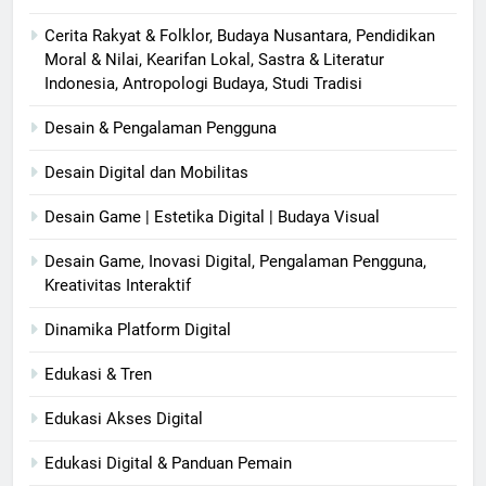
Cerita Rakyat & Folklor, Budaya Nusantara, Pendidikan
Moral & Nilai, Kearifan Lokal, Sastra & Literatur
Indonesia, Antropologi Budaya, Studi Tradisi
Desain & Pengalaman Pengguna
Desain Digital dan Mobilitas
Desain Game | Estetika Digital | Budaya Visual
Desain Game, Inovasi Digital, Pengalaman Pengguna,
Kreativitas Interaktif
Dinamika Platform Digital
Edukasi & Tren
Edukasi Akses Digital
Edukasi Digital & Panduan Pemain