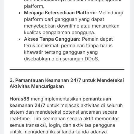
platform.
Menjaga Ketersediaan Platform
: Melindungi
platform dari gangguan yang dapat
menyebabkan downtime atau menurunkan
kualitas pengalaman pengguna.
Akses Tanpa Gangguan
: Pemain dapat
terus menikmati permainan tanpa harus
khawatir tentang gangguan yang
disebabkan oleh serangan DDoS.
3. Pemantauan Keamanan 24/7 untuk Mendeteksi
Aktivitas Mencurigakan
Horas88
mengimplementasikan
pemantauan
keamanan 24/7
untuk melacak aktivitas di seluruh
sistem dan mendeteksi potensi ancaman secara
real-time. Tim keamanan secara aktif memonitor
semua transaksi, login, dan aktivitas pengguna
untuk mengidentifikasi tanda-tanda adanya