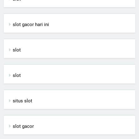
slot gacor hari ini
slot
slot
situs slot
slot gacor