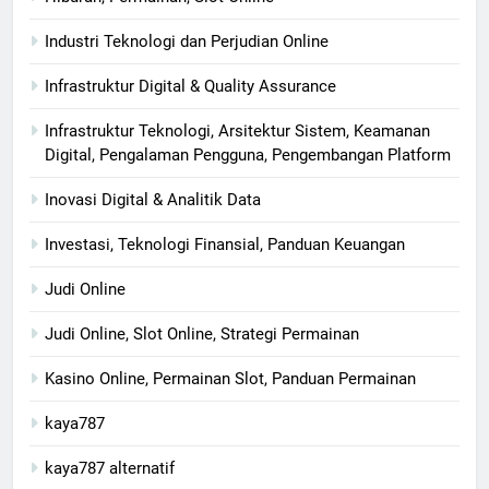
Industri Teknologi dan Perjudian Online
Infrastruktur Digital & Quality Assurance
Infrastruktur Teknologi, Arsitektur Sistem, Keamanan
Digital, Pengalaman Pengguna, Pengembangan Platform
Inovasi Digital & Analitik Data
Investasi, Teknologi Finansial, Panduan Keuangan
Judi Online
Judi Online, Slot Online, Strategi Permainan
Kasino Online, Permainan Slot, Panduan Permainan
kaya787
kaya787 alternatif