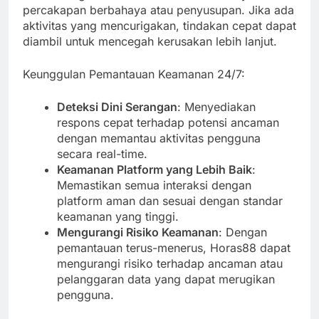
percakapan berbahaya atau penyusupan. Jika ada
aktivitas yang mencurigakan, tindakan cepat dapat
diambil untuk mencegah kerusakan lebih lanjut.
Keunggulan Pemantauan Keamanan 24/7:
Deteksi Dini Serangan
: Menyediakan
respons cepat terhadap potensi ancaman
dengan memantau aktivitas pengguna
secara real-time.
Keamanan Platform yang Lebih Baik
:
Memastikan semua interaksi dengan
platform aman dan sesuai dengan standar
keamanan yang tinggi.
Mengurangi Risiko Keamanan
: Dengan
pemantauan terus-menerus, Horas88 dapat
mengurangi risiko terhadap ancaman atau
pelanggaran data yang dapat merugikan
pengguna.