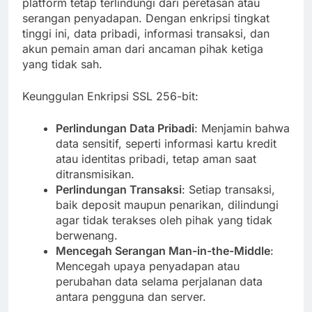
platform tetap terlindungi dari peretasan atau
serangan penyadapan. Dengan enkripsi tingkat
tinggi ini, data pribadi, informasi transaksi, dan
akun pemain aman dari ancaman pihak ketiga
yang tidak sah.
Keunggulan Enkripsi SSL 256-bit:
Perlindungan Data Pribadi
: Menjamin bahwa
data sensitif, seperti informasi kartu kredit
atau identitas pribadi, tetap aman saat
ditransmisikan.
Perlindungan Transaksi
: Setiap transaksi,
baik deposit maupun penarikan, dilindungi
agar tidak terakses oleh pihak yang tidak
berwenang.
Mencegah Serangan Man-in-the-Middle
:
Mencegah upaya penyadapan atau
perubahan data selama perjalanan data
antara pengguna dan server.