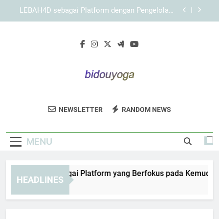
Skip
Panduan Mengatur Penggunaan KAYA787 agar
to
Lebih Efektif
content
KAYA787 sebagai Platform dengan Sistem Adaptif
dan Mudah Dipelajari
EDWINSLOT sebagai Platform yang Berfokus
pada Kemudahan Navigasi
LEBAH4D sebagai Platform dengan Pengelolaan
Fitur yang Terorganisir
Bidou Yoga
Panduan Mengatur Penggunaan KAYA787 agar
Nikmati Kelas Yoga Dan Panduan
Lebih Efektif
NEWSLETTER
RANDOM NEWS
Kesehatan Holistik Di Bidou Yoga. Untuk
KAYA787 sebagai Platform dengan Sistem Adaptif
dan Mudah Dipelajari
Kesejahteraan Tubuh Dan Pikiran.
MENU
DWINSLOT sebagai Platform yang Berfokus pada Kemudahan 
HEADLINES
 Weeks Ago