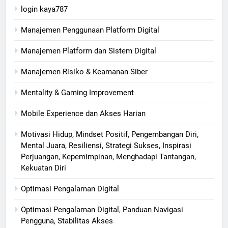
login kaya787
Manajemen Penggunaan Platform Digital
Manajemen Platform dan Sistem Digital
Manajemen Risiko & Keamanan Siber
Mentality & Gaming Improvement
Mobile Experience dan Akses Harian
Motivasi Hidup, Mindset Positif, Pengembangan Diri,
Mental Juara, Resiliensi, Strategi Sukses, Inspirasi
Perjuangan, Kepemimpinan, Menghadapi Tantangan,
Kekuatan Diri
Optimasi Pengalaman Digital
Optimasi Pengalaman Digital, Panduan Navigasi
Pengguna, Stabilitas Akses