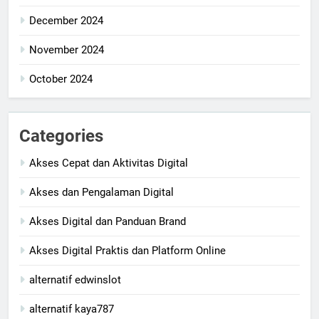
December 2024
November 2024
October 2024
Categories
Akses Cepat dan Aktivitas Digital
Akses dan Pengalaman Digital
Akses Digital dan Panduan Brand
Akses Digital Praktis dan Platform Online
alternatif edwinslot
alternatif kaya787