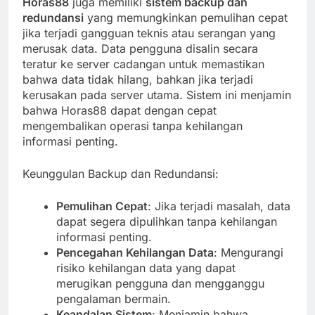
Horas88
juga memiliki
sistem backup dan
redundansi
yang memungkinkan pemulihan cepat
jika terjadi gangguan teknis atau serangan yang
merusak data. Data pengguna disalin secara
teratur ke server cadangan untuk memastikan
bahwa data tidak hilang, bahkan jika terjadi
kerusakan pada server utama. Sistem ini menjamin
bahwa Horas88 dapat dengan cepat
mengembalikan operasi tanpa kehilangan
informasi penting.
Keunggulan Backup dan Redundansi:
Pemulihan Cepat
: Jika terjadi masalah, data
dapat segera dipulihkan tanpa kehilangan
informasi penting.
Pencegahan Kehilangan Data
: Mengurangi
risiko kehilangan data yang dapat
merugikan pengguna dan mengganggu
pengalaman bermain.
Keandalan Sistem
: Menjamin bahwa