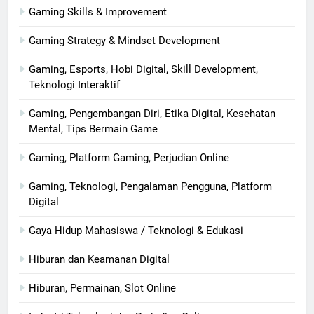
Gaming Skills & Improvement
Gaming Strategy & Mindset Development
Gaming, Esports, Hobi Digital, Skill Development,
Teknologi Interaktif
Gaming, Pengembangan Diri, Etika Digital, Kesehatan
Mental, Tips Bermain Game
Gaming, Platform Gaming, Perjudian Online
Gaming, Teknologi, Pengalaman Pengguna, Platform
Digital
Gaya Hidup Mahasiswa / Teknologi & Edukasi
Hiburan dan Keamanan Digital
Hiburan, Permainan, Slot Online