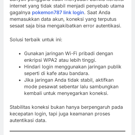
internet yang tidak stabil menjadi penyebab utama
gagalnya
pokemon787 link login
. Saat Anda
memasukkan data akun, koneksi yang terputus
sesaat saja bisa mengakibatkan error autentikasi.
Solusi terbaik untuk ini:
Gunakan jaringan Wi-Fi pribadi dengan
enkripsi WPA2 atau lebih tinggi.
Hindari login menggunakan jaringan publik
seperti di kafe atau bandara.
Jika jaringan Anda tidak stabil, aktifkan
mode pesawat sebentar lalu sambungkan
kembali untuk menyegarkan koneksi.
Stabilitas koneksi bukan hanya berpengaruh pada
kecepatan login, tapi juga keamanan proses
autentikasi data.