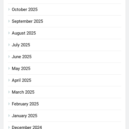
October 2025
September 2025
August 2025
July 2025
June 2025
May 2025
April 2025
March 2025
February 2025
January 2025
December 2024