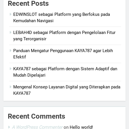
Recent Posts
EDWINSLOT sebagai Platform yang Berfokus pada
Kemudahan Navigasi
LEBAH4D sebagai Platform dengan Pengelolaan Fitur
yang Terorganisir
Panduan Mengatur Penggunaan KAYA787 agar Lebih
Efektif
KAYA787 sebagai Platform dengan Sistem Adaptif dan
Mudah Dipelajari
Mengenal Konsep Layanan Digital yang Diterapkan pada
KAYA787
Recent Comments
A WordPress Commenter
on
Hello world!