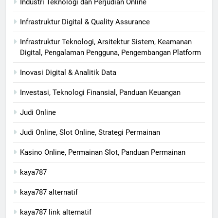
Industri Teknologi dan Perjudian Online
Infrastruktur Digital & Quality Assurance
Infrastruktur Teknologi, Arsitektur Sistem, Keamanan
Digital, Pengalaman Pengguna, Pengembangan Platform
Inovasi Digital & Analitik Data
Investasi, Teknologi Finansial, Panduan Keuangan
Judi Online
Judi Online, Slot Online, Strategi Permainan
Kasino Online, Permainan Slot, Panduan Permainan
kaya787
kaya787 alternatif
kaya787 link alternatif