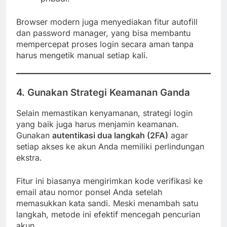
Browser modern juga menyediakan fitur autofill
dan password manager, yang bisa membantu
mempercepat proses login secara aman tanpa
harus mengetik manual setiap kali.
4. Gunakan Strategi Keamanan Ganda
Selain memastikan kenyamanan, strategi login
yang baik juga harus menjamin keamanan.
Gunakan
autentikasi dua langkah (2FA)
agar
setiap akses ke akun Anda memiliki perlindungan
ekstra.
Fitur ini biasanya mengirimkan kode verifikasi ke
email atau nomor ponsel Anda setelah
memasukkan kata sandi. Meski menambah satu
langkah, metode ini efektif mencegah pencurian
akun.