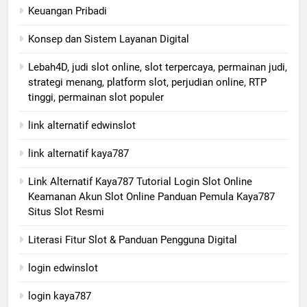
Keuangan Pribadi
Konsep dan Sistem Layanan Digital
Lebah4D, judi slot online, slot terpercaya, permainan judi,
strategi menang, platform slot, perjudian online, RTP
tinggi, permainan slot populer
link alternatif edwinslot
link alternatif kaya787
Link Alternatif Kaya787 Tutorial Login Slot Online
Keamanan Akun Slot Online Panduan Pemula Kaya787
Situs Slot Resmi
Literasi Fitur Slot & Panduan Pengguna Digital
login edwinslot
login kaya787