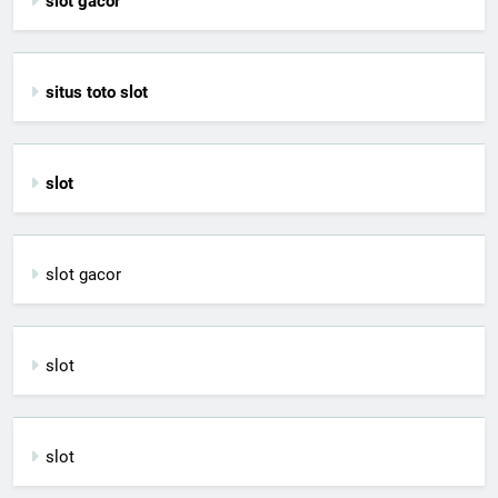
slot gacor
situs toto slot
slot
slot gacor
slot
slot