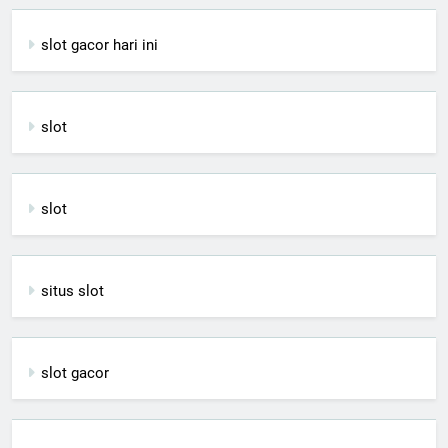
slot gacor hari ini
slot
slot
situs slot
slot gacor