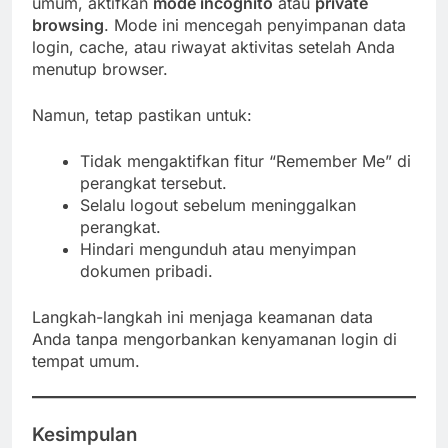
umum, aktifkan
mode incognito
atau
private
browsing
. Mode ini mencegah penyimpanan data
login, cache, atau riwayat aktivitas setelah Anda
menutup browser.
Namun, tetap pastikan untuk:
Tidak mengaktifkan fitur “Remember Me” di
perangkat tersebut.
Selalu logout sebelum meninggalkan
perangkat.
Hindari mengunduh atau menyimpan
dokumen pribadi.
Langkah-langkah ini menjaga keamanan data
Anda tanpa mengorbankan kenyamanan login di
tempat umum.
Kesimpulan