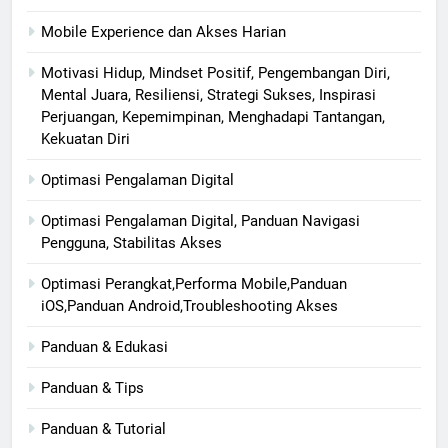
Mobile Experience dan Akses Harian
Motivasi Hidup, Mindset Positif, Pengembangan Diri,
Mental Juara, Resiliensi, Strategi Sukses, Inspirasi
Perjuangan, Kepemimpinan, Menghadapi Tantangan,
Kekuatan Diri
Optimasi Pengalaman Digital
Optimasi Pengalaman Digital, Panduan Navigasi
Pengguna, Stabilitas Akses
Optimasi Perangkat,Performa Mobile,Panduan
iOS,Panduan Android,Troubleshooting Akses
Panduan & Edukasi
Panduan & Tips
Panduan & Tutorial