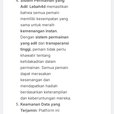
Sistem Permainan yang
Adil
:
Lebah4d
memastikan
bahwa semua pemain
memiliki kesempatan yang
sama untuk meraih
kemenangan instan
.
Dengan
sistem permainan
yang adil
dan
transparansi
tinggi
, pemain tidak perlu
khawatir tentang
ketidakadilan dalam
permainan. Semua pemain
dapat merasakan
kesenangan dan
mendapatkan hadiah
berdasarkan keterampilan
dan keberuntungan mereka.
Keamanan Data yang
Terjamin
: Platform ini