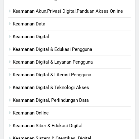
Keamanan Akun,Privasi Digital,Panduan Akses Online
Keamanan Data
Keamanan Digital
Keamanan Digital & Edukasi Pengguna
Keamanan Digital & Layanan Pengguna
Keamanan Digital & Literasi Pengguna
Keamanan Digital & Teknologi Akses
Keamanan Digital, Perlindungan Data
Keamanan Online
Keamanan Siber & Edukasi Digital
Keamanan Sistem & Otentikasi Digital