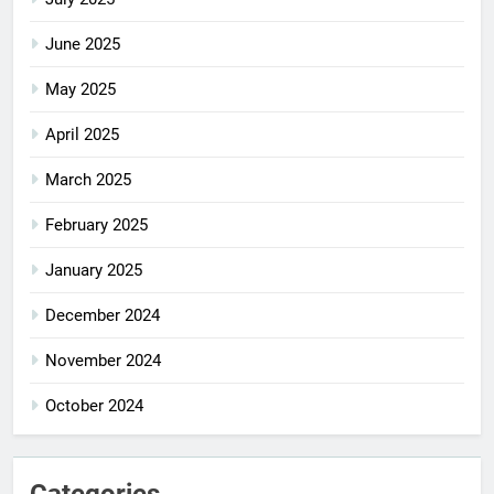
June 2025
May 2025
April 2025
March 2025
February 2025
January 2025
December 2024
November 2024
October 2024
Categories