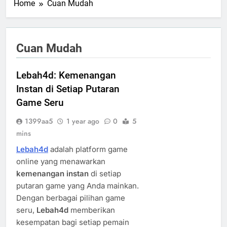
Home
Cuan Mudah
Cuan Mudah
Lebah4d: Kemenangan
Instan di Setiap Putaran
Game Seru
1399aa5
1 year ago
0
5
mins
Lebah4d
adalah platform game
online yang menawarkan
kemenangan instan
di setiap
putaran game yang Anda mainkan.
Dengan berbagai pilihan game
seru,
Lebah4d
memberikan
kesempatan bagi setiap pemain