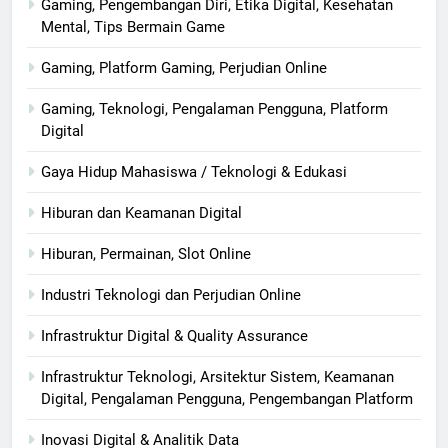
Gaming, Pengembangan Diri, Etika Digital, Kesehatan
Mental, Tips Bermain Game
Gaming, Platform Gaming, Perjudian Online
Gaming, Teknologi, Pengalaman Pengguna, Platform
Digital
Gaya Hidup Mahasiswa / Teknologi & Edukasi
Hiburan dan Keamanan Digital
Hiburan, Permainan, Slot Online
Industri Teknologi dan Perjudian Online
Infrastruktur Digital & Quality Assurance
Infrastruktur Teknologi, Arsitektur Sistem, Keamanan
Digital, Pengalaman Pengguna, Pengembangan Platform
Inovasi Digital & Analitik Data