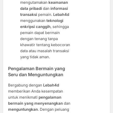
mengutamakan
keamanan
data pribadi
dan
informasi
transaksi
pemain.
Lebah4d
menggunakan
teknologi
enkripsi canggih
, sehingga
pemain dapat bermain
dengan tenang tanpa
khawatir tentang kebocoran
data atau masalah transaksi
yang tidak aman.
Pengalaman Bermain yang
Seru dan Menguntungkan
Bergabung dengan
Lebah4d
memberikan Anda kesempatan
untuk menikmati
pengalaman
bermain yang menyenangkan
dan
menguntungkan
. Dengan peluang