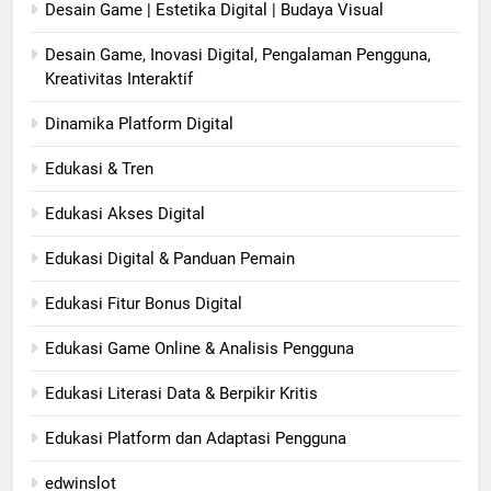
Desain Game | Estetika Digital | Budaya Visual
Desain Game, Inovasi Digital, Pengalaman Pengguna,
Kreativitas Interaktif
Dinamika Platform Digital
Edukasi & Tren
Edukasi Akses Digital
Edukasi Digital & Panduan Pemain
Edukasi Fitur Bonus Digital
Edukasi Game Online & Analisis Pengguna
Edukasi Literasi Data & Berpikir Kritis
Edukasi Platform dan Adaptasi Pengguna
edwinslot