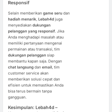
Responsif
Selain memberikan
game seru
dan
hadiah menarik
,
Lebah4d
juga
menyediakan
dukungan
pelanggan yang responsif
. Jika
Anda menghadapi masalah atau
memiliki pertanyaan mengenai
permainan atau transaksi, tim
dukungan pelanggan
siap
membantu kapan saja. Dengan
chat langsung
dan
email
, tim
customer service akan
memberikan solusi cepat dan
efisien untuk memastikan Anda
bisa terus bermain tanpa
gangguan.
Kesimpulan: Lebah4d –