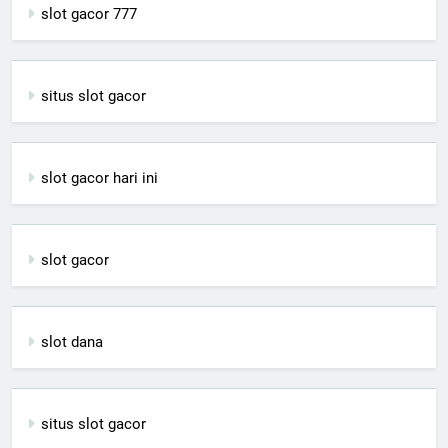
slot gacor 777
situs slot gacor
slot gacor hari ini
slot gacor
slot dana
situs slot gacor