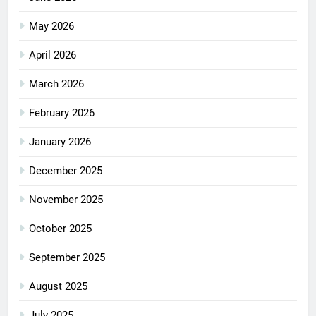
May 2026
April 2026
March 2026
February 2026
January 2026
December 2025
November 2025
October 2025
September 2025
August 2025
July 2025