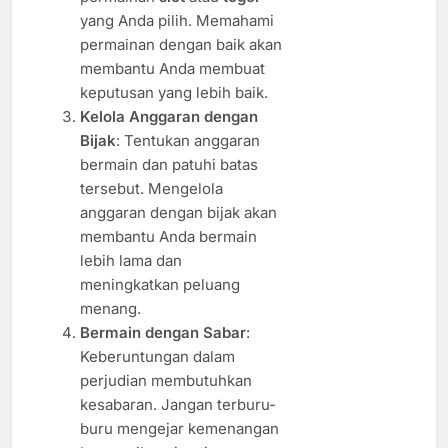
yang Anda pilih. Memahami
permainan dengan baik akan
membantu Anda membuat
keputusan yang lebih baik.
Kelola Anggaran dengan
Bijak
: Tentukan anggaran
bermain dan patuhi batas
tersebut. Mengelola
anggaran dengan bijak akan
membantu Anda bermain
lebih lama dan
meningkatkan peluang
menang.
Bermain dengan Sabar
:
Keberuntungan dalam
perjudian membutuhkan
kesabaran. Jangan terburu-
buru mengejar kemenangan