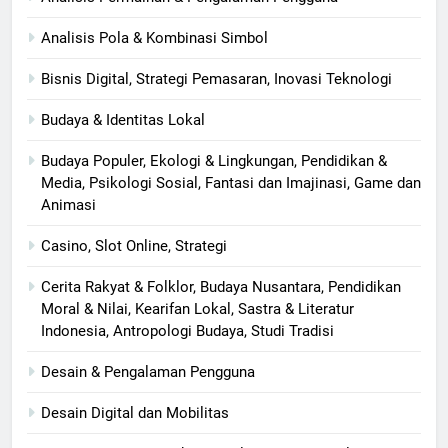
Analisis Pola & Kombinasi Simbol
Bisnis Digital, Strategi Pemasaran, Inovasi Teknologi
Budaya & Identitas Lokal
Budaya Populer, Ekologi & Lingkungan, Pendidikan &
Media, Psikologi Sosial, Fantasi dan Imajinasi, Game dan
Animasi
Casino, Slot Online, Strategi
Cerita Rakyat & Folklor, Budaya Nusantara, Pendidikan
Moral & Nilai, Kearifan Lokal, Sastra & Literatur
Indonesia, Antropologi Budaya, Studi Tradisi
Desain & Pengalaman Pengguna
Desain Digital dan Mobilitas