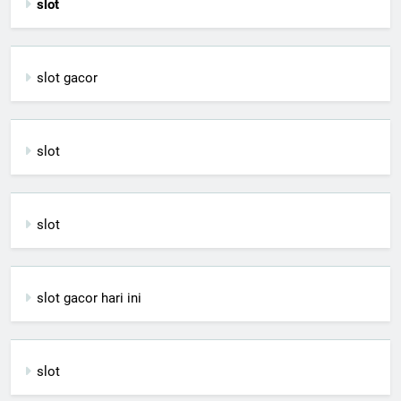
slot
slot gacor
slot
slot
slot gacor hari ini
slot