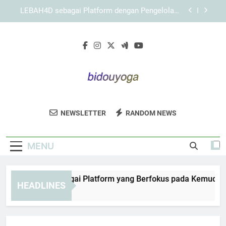
Skip
Panduan Mengatur Penggunaan KAYA787 agar
to
Lebih Efektif
content
KAYA787 sebagai Platform dengan Sistem Adaptif
dan Mudah Dipelajari
EDWINSLOT sebagai Platform yang Berfokus
pada Kemudahan Navigasi
LEBAH4D sebagai Platform dengan Pengelolaan
Fitur yang Terorganisir
Bidou Yoga
Panduan Mengatur Penggunaan KAYA787 agar
Nikmati Kelas Yoga Dan Panduan
Lebih Efektif
NEWSLETTER
RANDOM NEWS
Kesehatan Holistik Di Bidou Yoga. Untuk
KAYA787 sebagai Platform dengan Sistem Adaptif
dan Mudah Dipelajari
Kesejahteraan Tubuh Dan Pikiran.
MENU
WINSLOT sebagai Platform yang Berfokus pada Kemudahan N
HEADLINES
Weeks Ago