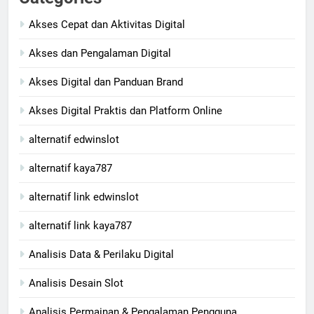
Akses Cepat dan Aktivitas Digital
Akses dan Pengalaman Digital
Akses Digital dan Panduan Brand
Akses Digital Praktis dan Platform Online
alternatif edwinslot
alternatif kaya787
alternatif link edwinslot
alternatif link kaya787
Analisis Data & Perilaku Digital
Analisis Desain Slot
Analisis Permainan & Pengalaman Pengguna