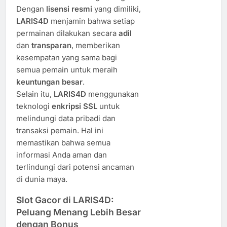
Dengan
lisensi resmi
yang dimiliki,
LARIS4D
menjamin bahwa setiap
permainan dilakukan secara
adil
dan
transparan
, memberikan
kesempatan yang sama bagi
semua pemain untuk meraih
keuntungan besar
.
Selain itu,
LARIS4D
menggunakan
teknologi
enkripsi SSL
untuk
melindungi data pribadi dan
transaksi pemain. Hal ini
memastikan bahwa semua
informasi Anda aman dan
terlindungi dari potensi ancaman
di dunia maya.
Slot Gacor di LARIS4D:
Peluang Menang Lebih Besar
dengan Bonus