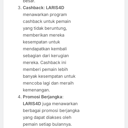
besar.
Cashback
:
LARIS4D
menawarkan program
cashback untuk pemain
yang tidak beruntung,
memberikan mereka
kesempatan untuk
mendapatkan kembali
sebagian dari kerugian
mereka. Cashback ini
memberi pemain lebih
banyak kesempatan untuk
mencoba lagi dan meraih
kemenangan.
Promosi Berjangka
:
LARIS4D
juga menawarkan
berbagai promosi berjangka
yang dapat diakses oleh
pemain setiap bulannya.