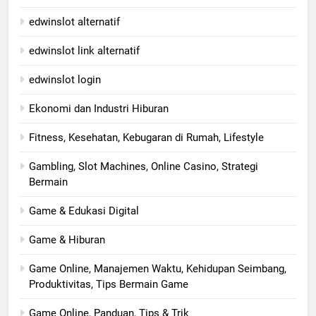
edwinslot alternatif
edwinslot link alternatif
edwinslot login
Ekonomi dan Industri Hiburan
Fitness, Kesehatan, Kebugaran di Rumah, Lifestyle
Gambling, Slot Machines, Online Casino, Strategi
Bermain
Game & Edukasi Digital
Game & Hiburan
Game Online, Manajemen Waktu, Kehidupan Seimbang,
Produktivitas, Tips Bermain Game
Game Online, Panduan, Tips & Trik