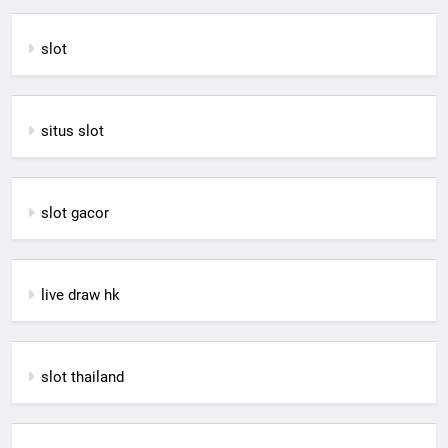
slot
situs slot
slot gacor
live draw hk
slot thailand