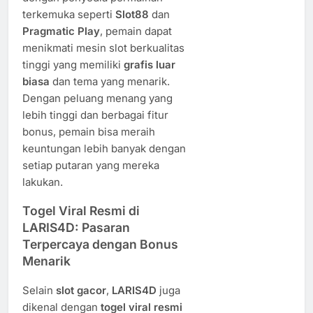
terkemuka seperti
Slot88
dan
Pragmatic Play
, pemain dapat
menikmati mesin slot berkualitas
tinggi yang memiliki
grafis luar
biasa
dan tema yang menarik.
Dengan peluang menang yang
lebih tinggi dan berbagai fitur
bonus, pemain bisa meraih
keuntungan lebih banyak dengan
setiap putaran yang mereka
lakukan.
Togel Viral Resmi di
LARIS4D: Pasaran
Terpercaya dengan Bonus
Menarik
Selain
slot gacor
,
LARIS4D
juga
dikenal dengan
togel viral resmi