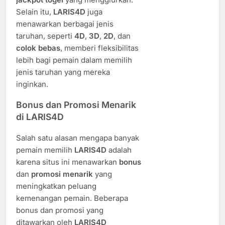
Selain itu,
LARIS4D
juga
menawarkan berbagai jenis
taruhan, seperti
4D
,
3D
,
2D
, dan
colok bebas
, memberi fleksibilitas
lebih bagi pemain dalam memilih
jenis taruhan yang mereka
inginkan.
Bonus dan Promosi Menarik
di LARIS4D
Salah satu alasan mengapa banyak
pemain memilih
LARIS4D
adalah
karena situs ini menawarkan
bonus
dan
promosi menarik
yang
meningkatkan peluang
kemenangan pemain. Beberapa
bonus dan promosi yang
ditawarkan oleh
LARIS4D