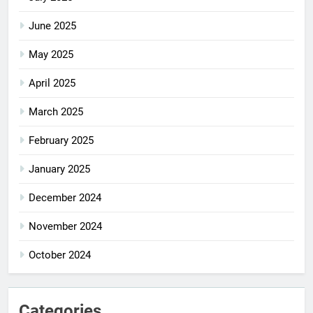
June 2025
May 2025
April 2025
March 2025
February 2025
January 2025
December 2024
November 2024
October 2024
Categories