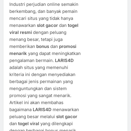
Industri perjudian online semakin
berkembang, dan banyak pemain
mencari situs yang tidak hanya
menawarkan
slot gacor
dan
togel
viral resmi
dengan peluang
menang besar, tetapi juga
memberikan
bonus
dan
promosi
menarik
yang dapat meningkatkan
pengalaman bermain.
LARIS4D
adalah situs yang memenuhi
kriteria ini dengan menyediakan
berbagai jenis permainan yang
menguntungkan dan sistem
promosi yang sangat menarik.
Artikel ini akan membahas
bagaimana
LARIS4D
menawarkan
peluang besar melalui
slot gacor
dan
togel viral
yang dilengkapi
dengan berbagai bonus menarik