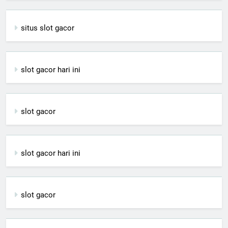
situs slot gacor
slot gacor hari ini
slot gacor
slot gacor hari ini
slot gacor