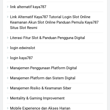
link alternatif kaya787
Link Alternatif Kaya787 Tutorial Login Slot Online
Keamanan Akun Slot Online Panduan Pemula Kaya787
Situs Slot Resmi
Literasi Fitur Slot & Panduan Pengguna Digital
login edwinslot
login kaya787
Manajemen Penggunaan Platform Digital
Manajemen Platform dan Sistem Digital
Manajemen Risiko & Keamanan Siber
Mentality & Gaming Improvement
Mobile Experience dan Akses Harian