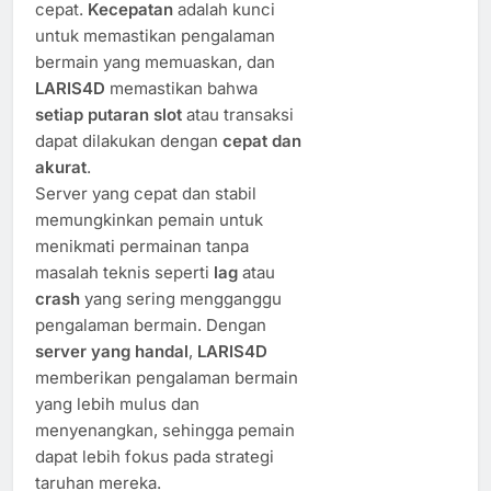
cepat.
Kecepatan
adalah kunci
untuk memastikan pengalaman
bermain yang memuaskan, dan
LARIS4D
memastikan bahwa
setiap putaran slot
atau transaksi
dapat dilakukan dengan
cepat dan
akurat
.
Server yang cepat dan stabil
memungkinkan pemain untuk
menikmati permainan tanpa
masalah teknis seperti
lag
atau
crash
yang sering mengganggu
pengalaman bermain. Dengan
server yang handal
,
LARIS4D
memberikan pengalaman bermain
yang lebih mulus dan
menyenangkan, sehingga pemain
dapat lebih fokus pada strategi
taruhan mereka.