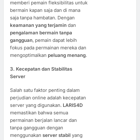
memberi pemain fleksibilitas untuk
bermain kapan saja dan di mana
saja tanpa hambatan. Dengan
keamanan yang terjamin
dan
pengalaman bermain tanpa
gangguan
, pemain dapat lebih
fokus pada permainan mereka dan
mengoptimalkan
peluang menang
.
3.
Kecepatan dan Stabilitas
Server
Salah satu faktor penting dalam
perjudian online adalah kecepatan
server yang digunakan.
LARIS4D
memastikan bahwa semua
permainan berjalan lancar dan
tanpa gangguan dengan
menggunakan
server stabil
yang