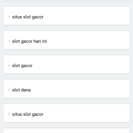
situs slot gacor
slot gacor hari ini
slot gacor
slot dana
situs slot gacor