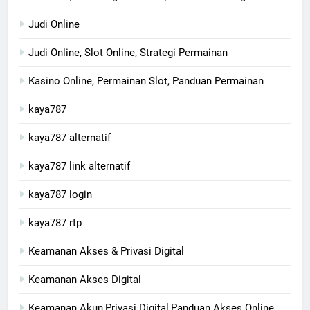
Judi Online
Judi Online, Slot Online, Strategi Permainan
Kasino Online, Permainan Slot, Panduan Permainan
kaya787
kaya787 alternatif
kaya787 link alternatif
kaya787 login
kaya787 rtp
Keamanan Akses & Privasi Digital
Keamanan Akses Digital
Keamanan Akun,Privasi Digital,Panduan Akses Online