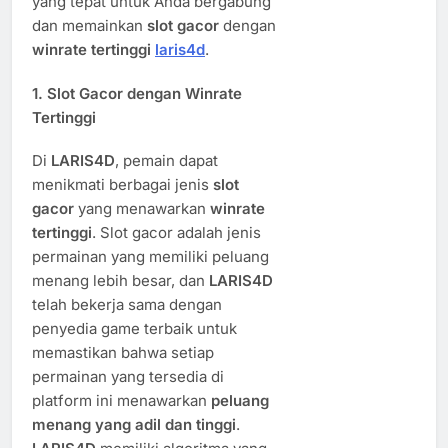
yang tepat untuk Anda bergabung
dan memainkan
slot gacor
dengan
winrate tertinggi
laris4d
.
1.
Slot Gacor dengan Winrate
Tertinggi
Di
LARIS4D
, pemain dapat
menikmati berbagai jenis
slot
gacor
yang menawarkan
winrate
tertinggi
. Slot gacor adalah jenis
permainan yang memiliki peluang
menang lebih besar, dan
LARIS4D
telah bekerja sama dengan
penyedia game terbaik untuk
memastikan bahwa setiap
permainan yang tersedia di
platform ini menawarkan
peluang
menang yang adil dan tinggi
.