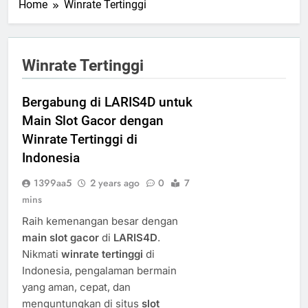
Home
Winrate Tertinggi
Winrate Tertinggi
Bergabung di LARIS4D untuk
Main Slot Gacor dengan
Winrate Tertinggi di
Indonesia
1399aa5
2 years ago
0
7
mins
Raih kemenangan besar dengan
main slot gacor
di
LARIS4D
.
Nikmati
winrate tertinggi
di
Indonesia, pengalaman bermain
yang aman, cepat, dan
menguntungkan di situs
slot