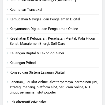
Keamanan Transaksi
Kemudahan Navigasi dan Pengalaman Digital
Kenyamanan Digital dan Pengalaman Online
Kesehatan & Kebugaran, Kesehatan Mental, Pola Hidup
Sehat, Manajemen Energi, Self-Care
Keuangan Digital & Teknologi Siber
Keuangan Pribadi
Konsep dan Sistem Layanan Digital
Lebah4D, judi slot online, slot terpercaya, permainan judi,
strategi menang, platform slot, perjudian online, RTP
tinggi, permainan slot populer
link alternatif edwinslot