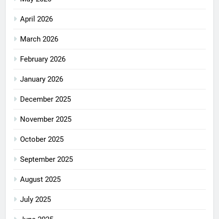
April 2026
March 2026
February 2026
January 2026
December 2025
November 2025
October 2025
September 2025
August 2025
July 2025