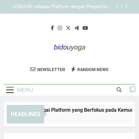
Skip
Panduan Mengatur Penggunaan KAYA787 agar
to
Lebih Efektif
content
KAYA787 sebagai Platform dengan Sistem Adaptif
dan Mudah Dipelajari
EDWINSLOT sebagai Platform yang Berfokus
pada Kemudahan Navigasi
LEBAH4D sebagai Platform dengan Pengelolaan
Fitur yang Terorganisir
Bidou Yoga
Panduan Mengatur Penggunaan KAYA787 agar
Nikmati Kelas Yoga Dan Panduan
Lebih Efektif
NEWSLETTER
RANDOM NEWS
Kesehatan Holistik Di Bidou Yoga. Untuk
KAYA787 sebagai Platform dengan Sistem Adaptif
dan Mudah Dipelajari
Kesejahteraan Tubuh Dan Pikiran.
MENU
DWINSLOT sebagai Platform yang Berfokus pada Kemudahan N
HEADLINES
Weeks Ago