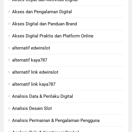
Akses dan Pengalaman Digital
Akses Digital dan Panduan Brand
Akses Digital Praktis dan Platform Online
alternatif edwinslot
alternatif kaya787
alternatif link edwinslot
alternatif link kaya787
Analisis Data & Perilaku Digital
Analisis Desain Slot
Analisis Permainan & Pengalaman Pengguna