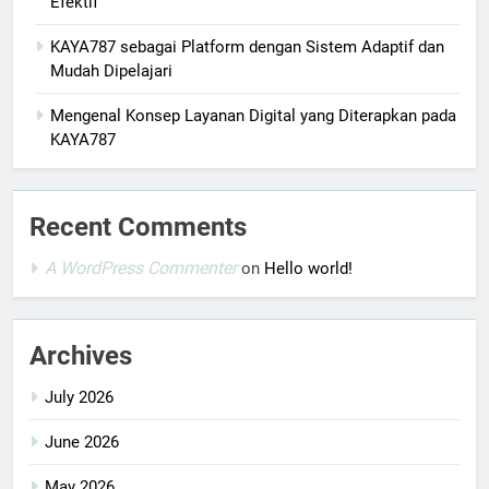
Efektif
KAYA787 sebagai Platform dengan Sistem Adaptif dan
Mudah Dipelajari
Mengenal Konsep Layanan Digital yang Diterapkan pada
KAYA787
Recent Comments
A WordPress Commenter
on
Hello world!
Archives
July 2026
June 2026
May 2026