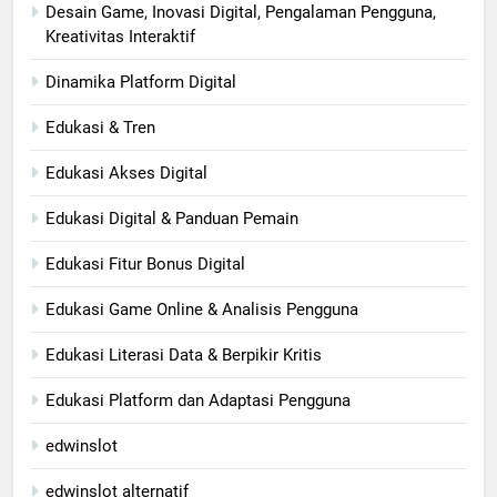
Desain Game, Inovasi Digital, Pengalaman Pengguna,
Kreativitas Interaktif
Dinamika Platform Digital
Edukasi & Tren
Edukasi Akses Digital
Edukasi Digital & Panduan Pemain
Edukasi Fitur Bonus Digital
Edukasi Game Online & Analisis Pengguna
Edukasi Literasi Data & Berpikir Kritis
Edukasi Platform dan Adaptasi Pengguna
edwinslot
edwinslot alternatif