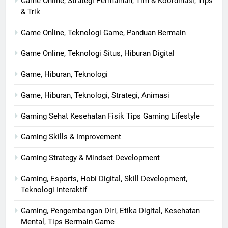
Game Online, Strategi Permainan, Tim & Koordinasi, Tips
& Trik
Game Online, Teknologi Game, Panduan Bermain
Game Online, Teknologi Situs, Hiburan Digital
Game, Hiburan, Teknologi
Game, Hiburan, Teknologi, Strategi, Animasi
Gaming Sehat Kesehatan Fisik Tips Gaming Lifestyle
Gaming Skills & Improvement
Gaming Strategy & Mindset Development
Gaming, Esports, Hobi Digital, Skill Development,
Teknologi Interaktif
Gaming, Pengembangan Diri, Etika Digital, Kesehatan
Mental, Tips Bermain Game