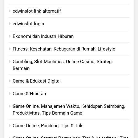
edwinslot link alternatif
edwinslot login
Ekonomi dan Industri Hiburan
Fitness, Kesehatan, Kebugaran di Rumah, Lifestyle
Gambling, Slot Machines, Online Casino, Strategi
Bermain
Game & Edukasi Digital
Game & Hiburan
Game Online, Manajemen Waktu, Kehidupan Seimbang,
Produktivitas, Tips Bermain Game
Game Online, Panduan, Tips & Trik