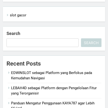
slot gacor
Search
SEARCH
Recent Posts
EDWINSLOT sebagai Platform yang Berfokus pada
Kemudahan Navigasi
LEBAH4D sebagai Platform dengan Pengelolaan Fitur
yang Terorganisir
Panduan Mengatur Penggunaan KAYA787 agar Lebih