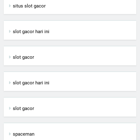
situs slot gacor
slot gacor hari ini
slot gacor
slot gacor hari ini
slot gacor
spaceman