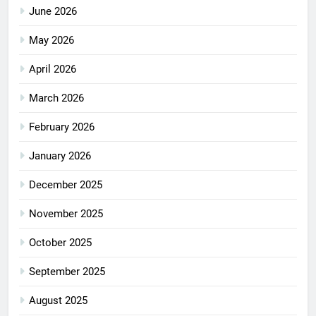
June 2026
May 2026
April 2026
March 2026
February 2026
January 2026
December 2025
November 2025
October 2025
September 2025
August 2025