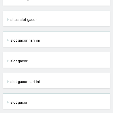
situs slot gacor
slot gacor hari ini
slot gacor
slot gacor hari ini
slot gacor