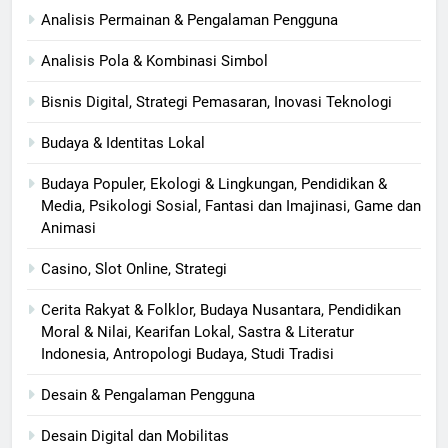
Analisis Permainan & Pengalaman Pengguna
Analisis Pola & Kombinasi Simbol
Bisnis Digital, Strategi Pemasaran, Inovasi Teknologi
Budaya & Identitas Lokal
Budaya Populer, Ekologi & Lingkungan, Pendidikan &
Media, Psikologi Sosial, Fantasi dan Imajinasi, Game dan
Animasi
Casino, Slot Online, Strategi
Cerita Rakyat & Folklor, Budaya Nusantara, Pendidikan
Moral & Nilai, Kearifan Lokal, Sastra & Literatur
Indonesia, Antropologi Budaya, Studi Tradisi
Desain & Pengalaman Pengguna
Desain Digital dan Mobilitas