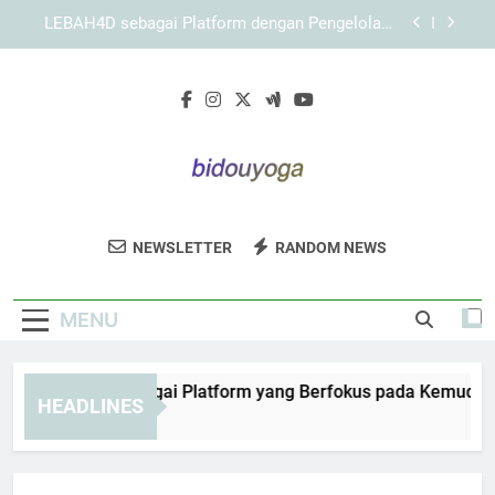
Skip
Panduan Mengatur Penggunaan KAYA787 agar
to
Lebih Efektif
content
KAYA787 sebagai Platform dengan Sistem Adaptif
dan Mudah Dipelajari
EDWINSLOT sebagai Platform yang Berfokus
pada Kemudahan Navigasi
LEBAH4D sebagai Platform dengan Pengelolaan
Fitur yang Terorganisir
Bidou Yoga
Panduan Mengatur Penggunaan KAYA787 agar
Nikmati Kelas Yoga Dan Panduan
Lebih Efektif
NEWSLETTER
RANDOM NEWS
Kesehatan Holistik Di Bidou Yoga. Untuk
KAYA787 sebagai Platform dengan Sistem Adaptif
dan Mudah Dipelajari
Kesejahteraan Tubuh Dan Pikiran.
MENU
DWINSLOT sebagai Platform yang Berfokus pada Kemudahan N
HEADLINES
Weeks Ago