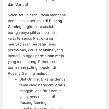
dan Variatif
Salah satu alasan utama mengapa
pengalaman bermain di
Pusang
Gaming
begitu seru adalah
beragamnya pilihan permainan
yang tersedia. Platform ini
menyediakan berbagai jenis
permainan, dari
slot online
yang
menarik hingga
permainan meja
yang menantang. Beberapa
permainan paling populer di
Pusang Gaming meliputi:
Slot Online:
Dikenal dengan
tema yang beragam, grafis
canggih, dan fitur bonus
yang menarik, slot di
Pusang Gaming
memberikan pengalaman