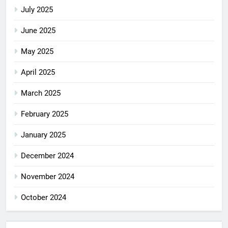
July 2025
June 2025
May 2025
April 2025
March 2025
February 2025
January 2025
December 2024
November 2024
October 2024