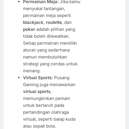
Permainan Meja:
Jika kamu
menyukai tantangan,
permainan meja seperti
blackjack
,
roulette
, dan
poker
adalah pilihan yang
tidak boleh dilewatkan.
Setiap permainan memiliki
aturan yang sederhana
namun membutuhkan
strategi yang cerdas untuk
menang.
Virtual Sports:
Pusang
Gaming juga menawarkan
virtual sports
,
memungkinkan pemain
untuk bertaruh pada
pertandingan olahraga
virtual, seperti balap kuda
atau sepak bola.