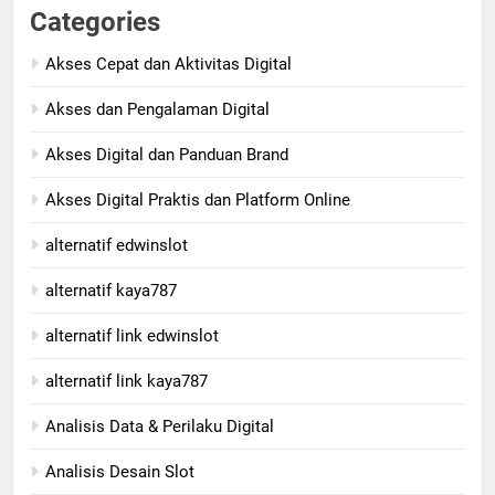
Categories
Akses Cepat dan Aktivitas Digital
Akses dan Pengalaman Digital
Akses Digital dan Panduan Brand
Akses Digital Praktis dan Platform Online
alternatif edwinslot
alternatif kaya787
alternatif link edwinslot
alternatif link kaya787
Analisis Data & Perilaku Digital
Analisis Desain Slot