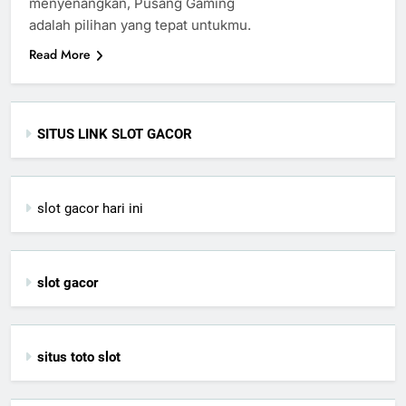
menyenangkan, Pusang Gaming
adalah pilihan yang tepat untukmu.
Read More
SITUS LINK SLOT GACOR
slot gacor hari ini
slot gacor
situs toto slot