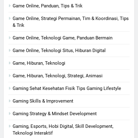
Game Online, Panduan, Tips & Trik
Game Online, Strategi Permainan, Tim & Koordinasi, Tips
& Trik
Game Online, Teknologi Game, Panduan Bermain
Game Online, Teknologi Situs, Hiburan Digital
Game, Hiburan, Teknologi
Game, Hiburan, Teknologi, Strategi, Animasi
Gaming Sehat Kesehatan Fisik Tips Gaming Lifestyle
Gaming Skills & Improvement
Gaming Strategy & Mindset Development
Gaming, Esports, Hobi Digital, Skill Development,
Teknologi Interaktif