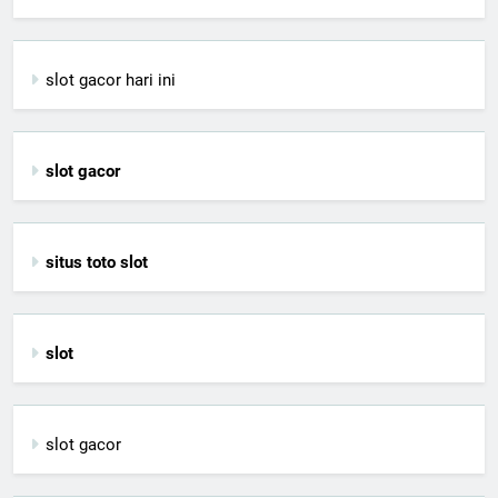
slot gacor hari ini
slot gacor
situs toto slot
slot
slot gacor