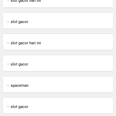
slot gacor hari ini
slot gacor
slot gacor hari ini
slot gacor
spaceman
slot gacor