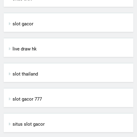
slot gacor
live draw hk
slot thailand
slot gacor 777
situs slot gacor