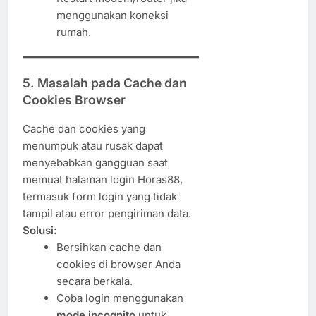
menggunakan koneksi
rumah.
5.
Masalah pada Cache dan
Cookies Browser
Cache dan cookies yang
menumpuk atau rusak dapat
menyebabkan gangguan saat
memuat halaman login Horas88,
termasuk form login yang tidak
tampil atau error pengiriman data.
Solusi:
Bersihkan cache dan
cookies di browser Anda
secara berkala.
Coba login menggunakan
mode incognito
untuk