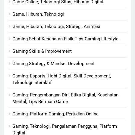
Game Online, Teknologi Situs, Hiburan Digital
Game, Hiburan, Teknologi
Game, Hiburan, Teknologi, Strategi, Animasi
Gaming Sehat Kesehatan Fisik Tips Gaming Lifestyle
Gaming Skills & Improvement
Gaming Strategy & Mindset Development
Gaming, Esports, Hobi Digital, Skill Development,
Teknologi Interaktif
Gaming, Pengembangan Diri, Etika Digital, Kesehatan
Mental, Tips Bermain Game
Gaming, Platform Gaming, Perjudian Online
Gaming, Teknologi, Pengalaman Pengguna, Platform
Digital