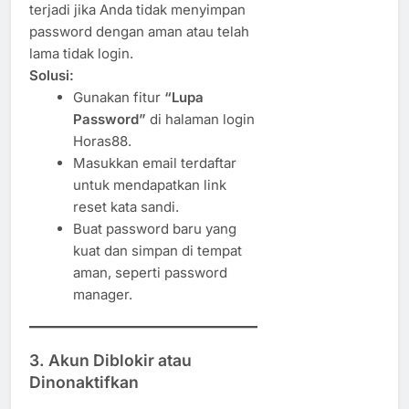
terjadi jika Anda tidak menyimpan
password dengan aman atau telah
lama tidak login.
Solusi:
Gunakan fitur
“Lupa
Password”
di halaman login
Horas88.
Masukkan email terdaftar
untuk mendapatkan link
reset kata sandi.
Buat password baru yang
kuat dan simpan di tempat
aman, seperti password
manager.
3.
Akun Diblokir atau
Dinonaktifkan