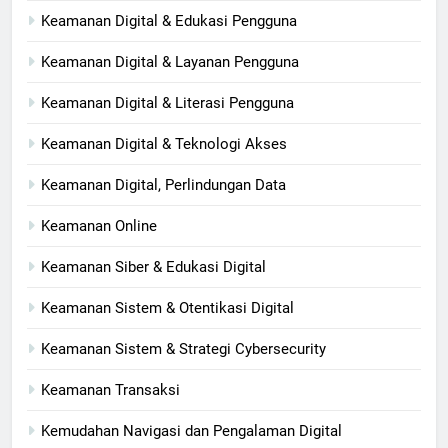
Keamanan Digital & Edukasi Pengguna
Keamanan Digital & Layanan Pengguna
Keamanan Digital & Literasi Pengguna
Keamanan Digital & Teknologi Akses
Keamanan Digital, Perlindungan Data
Keamanan Online
Keamanan Siber & Edukasi Digital
Keamanan Sistem & Otentikasi Digital
Keamanan Sistem & Strategi Cybersecurity
Keamanan Transaksi
Kemudahan Navigasi dan Pengalaman Digital