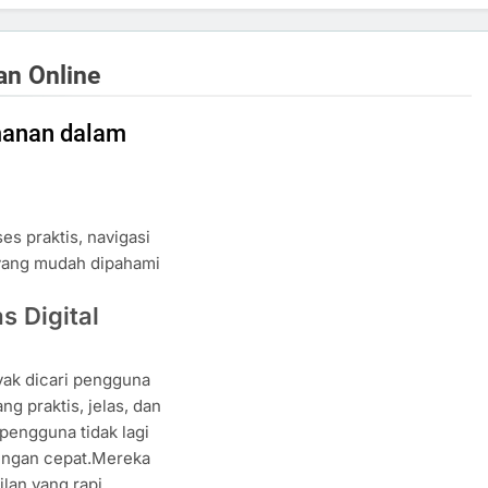
an Online
manan dalam
s praktis, navigasi
i yang mudah dipahami
 Digital
yak dicari pengguna
g praktis, jelas, dan
 pengguna tidak lagi
engan cepat.Mereka
an yang rapi,