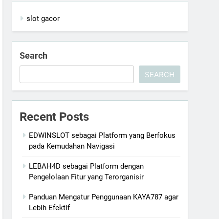
slot gacor
Search
SEARCH
Recent Posts
EDWINSLOT sebagai Platform yang Berfokus
pada Kemudahan Navigasi
LEBAH4D sebagai Platform dengan
Pengelolaan Fitur yang Terorganisir
Panduan Mengatur Penggunaan KAYA787 agar
Lebih Efektif