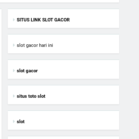
SITUS LINK SLOT GACOR
slot gacor hari ini
slot gacor
situs toto slot
slot