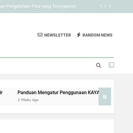
n Pengelolaan Fitur yang Terorganisir
enggunaan KAYA787 agar Lebih Efektif
 Sistem Adaptif dan Mudah Dipelajari
NEWSLETTER
RANDOM NEWS
ng Berfokus pada Kemudahan Navigasi
k Kesejahteraan Tubuh Dan Pikiran.
n Pengelolaan Fitur yang Terorganisir
enggunaan KAYA787 agar Lebih Efektif
 Sistem Adaptif dan Mudah Dipelajari
duan Mengatur Penggunaan KAYA787 agar Lebih Efektif
eks Ago