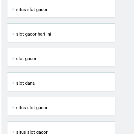
situs slot gacor
slot gacor hari ini
slot gacor
slot dana
situs slot gacor
situs slot gacor