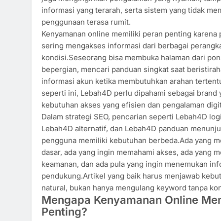
informasi yang terarah, serta sistem yang tidak m
penggunaan terasa rumit.
Kenyamanan online memiliki peran penting karen
sering mengakses informasi dari berbagai perangk
kondisi.Seseorang bisa membuka halaman dari pon
bepergian, mencari panduan singkat saat beristira
informasi akun ketika membutuhkan arahan tertentu
seperti ini, Lebah4D perlu dipahami sebagai brand
kebutuhan akses yang efisien dan pengalaman digita
Dalam strategi SEO, pencarian seperti Lebah4D log
Lebah4D alternatif, dan Lebah4D panduan menunj
pengguna memiliki kebutuhan berbeda.Ada yang me
dasar, ada yang ingin memahami akses, ada yang 
keamanan, dan ada pula yang ingin menemukan inf
pendukung.Artikel yang baik harus menjawab kebu
natural, bukan hanya mengulang keyword tanpa kon
Mengapa Kenyamanan Online Menj
Penting?