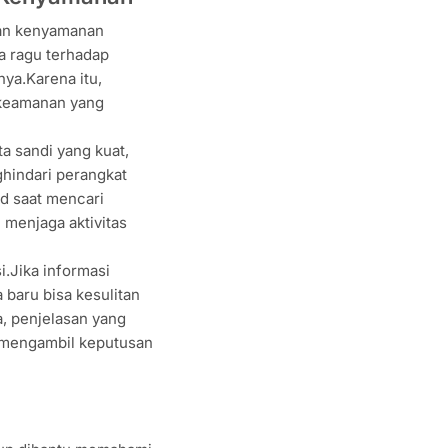
an kenyamanan
a ragu terhadap
nya.Karena itu,
keamanan yang
a sandi yang kuat,
hindari perangkat
d saat mencari
 menjaga aktivitas
i.Jika informasi
 baru bisa kesulitan
, penjelasan yang
 mengambil keputusan