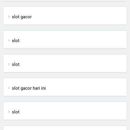
slot gacor
slot
slot
slot gacor hari ini
slot