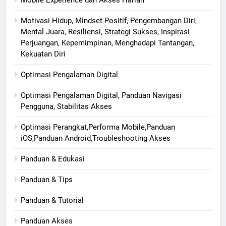
Motivasi Hidup, Mindset Positif, Pengembangan Diri,
Mental Juara, Resiliensi, Strategi Sukses, Inspirasi
Perjuangan, Kepemimpinan, Menghadapi Tantangan,
Kekuatan Diri
Optimasi Pengalaman Digital
Optimasi Pengalaman Digital, Panduan Navigasi
Pengguna, Stabilitas Akses
Optimasi Perangkat,Performa Mobile,Panduan
iOS,Panduan Android,Troubleshooting Akses
Panduan & Edukasi
Panduan & Tips
Panduan & Tutorial
Panduan Akses