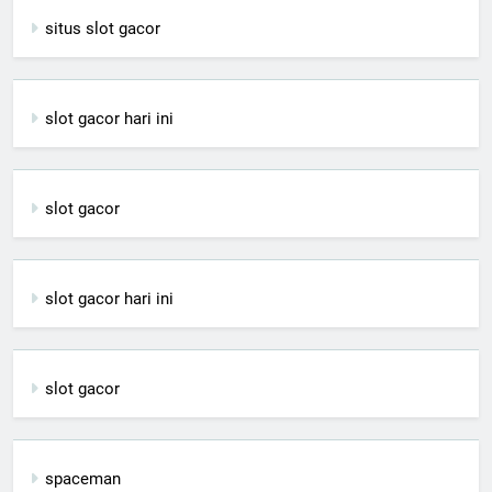
situs slot gacor
slot gacor hari ini
slot gacor
slot gacor hari ini
slot gacor
spaceman