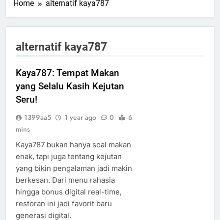
Home
alternatif kaya787
alternatif kaya787
Kaya787: Tempat Makan
yang Selalu Kasih Kejutan
Seru!
1399aa5
1 year ago
0
6
mins
Kaya787 bukan hanya soal makan
enak, tapi juga tentang kejutan
yang bikin pengalaman jadi makin
berkesan. Dari menu rahasia
hingga bonus digital real-time,
restoran ini jadi favorit baru
generasi digital.