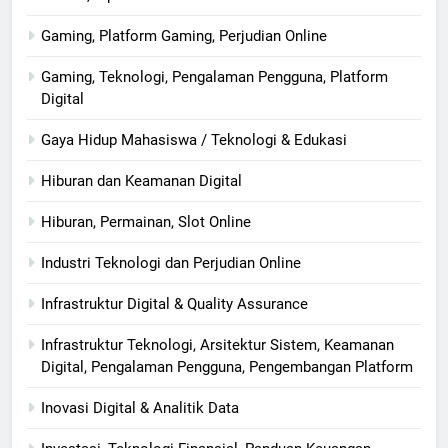
Gaming, Platform Gaming, Perjudian Online
Gaming, Teknologi, Pengalaman Pengguna, Platform
Digital
Gaya Hidup Mahasiswa / Teknologi & Edukasi
Hiburan dan Keamanan Digital
Hiburan, Permainan, Slot Online
Industri Teknologi dan Perjudian Online
Infrastruktur Digital & Quality Assurance
Infrastruktur Teknologi, Arsitektur Sistem, Keamanan
Digital, Pengalaman Pengguna, Pengembangan Platform
Inovasi Digital & Analitik Data