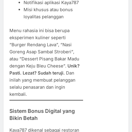
Notifikasi aplikasi Kaya787
Misi khusus atau bonus
loyalitas pelanggan
Menu rahasia ini bisa berupa
eksperimen kuliner seperti
“Burger Rendang Lava”, “Nasi
Goreng Asap Sambal Stroberi”,
atau “Dessert Pisang Bakar Madu
dengan Keju Bleu Cheese”.
Unik?
Pasti. Lezat? Sudah teruji.
Dan
inilah yang membuat pelanggan
selalu penasaran dan ingin
kembali.
Sistem Bonus Digital yang
Bikin Betah
Kaya787 dikenal sebagai restoran