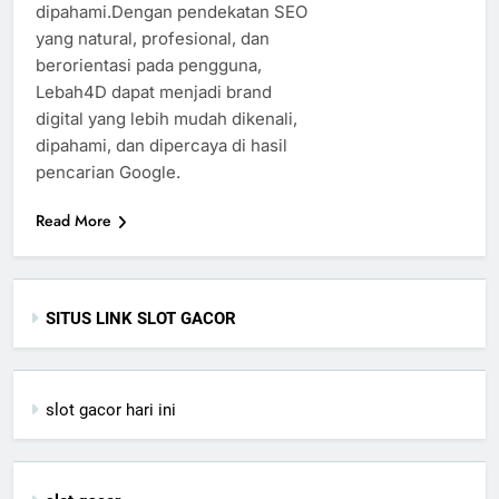
dipahami.Dengan pendekatan SEO
yang natural, profesional, dan
berorientasi pada pengguna,
Lebah4D dapat menjadi brand
digital yang lebih mudah dikenali,
dipahami, dan dipercaya di hasil
pencarian Google.
Read More
SITUS LINK SLOT GACOR
slot gacor hari ini