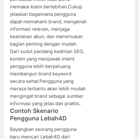
memakai klaim berlebihan.Cukup
jelaskan bagaimana pengguna
dapat memahami brand, mengenali
informasi relevan, menjaga
keamanan akun, dan menemukan
bagian penting dengan mudah.
Dari sudut pandang keahlian SEO,
konten yang menjawab intent
pengguna lebih berpeluang
membangun brand keyword
secara sehat.Pengguna yang
merasa terbantu akan lebih mudah
mengingat brand sebagai sumber
informasi yang jelas dan praktis.
Contoh Skenario
Pengguna Lebah4D
Bayangkan seorang pengguna
baru mencari Lebah4D dari