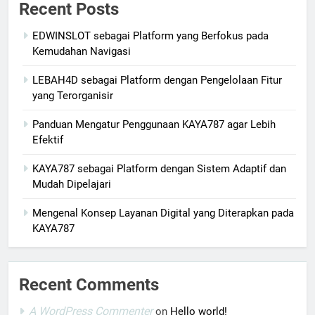
Recent Posts
EDWINSLOT sebagai Platform yang Berfokus pada
Kemudahan Navigasi
LEBAH4D sebagai Platform dengan Pengelolaan Fitur
yang Terorganisir
Panduan Mengatur Penggunaan KAYA787 agar Lebih
Efektif
KAYA787 sebagai Platform dengan Sistem Adaptif dan
Mudah Dipelajari
Mengenal Konsep Layanan Digital yang Diterapkan pada
KAYA787
Recent Comments
A WordPress Commenter
on
Hello world!