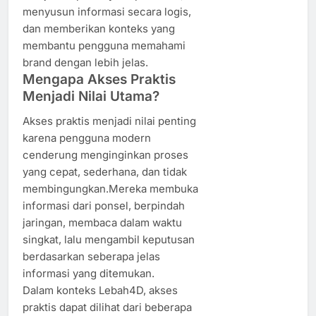
menyusun informasi secara logis,
dan memberikan konteks yang
membantu pengguna memahami
brand dengan lebih jelas.
Mengapa Akses Praktis
Menjadi Nilai Utama?
Akses praktis menjadi nilai penting
karena pengguna modern
cenderung menginginkan proses
yang cepat, sederhana, dan tidak
membingungkan.Mereka membuka
informasi dari ponsel, berpindah
jaringan, membaca dalam waktu
singkat, lalu mengambil keputusan
berdasarkan seberapa jelas
informasi yang ditemukan.
Dalam konteks Lebah4D, akses
praktis dapat dilihat dari beberapa