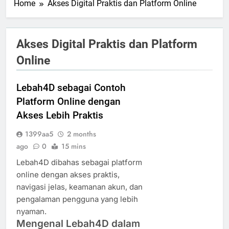
Home
Akses Digital Praktis dan Platform Online
Akses Digital Praktis dan Platform
Online
Lebah4D sebagai Contoh
Platform Online dengan
Akses Lebih Praktis
1399aa5
2 months
ago
0
15 mins
Lebah4D dibahas sebagai platform
online dengan akses praktis,
navigasi jelas, keamanan akun, dan
pengalaman pengguna yang lebih
nyaman.
Mengenal Lebah4D dalam