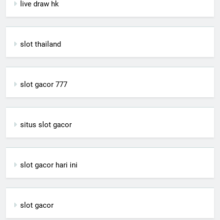
live draw hk
slot thailand
slot gacor 777
situs slot gacor
slot gacor hari ini
slot gacor