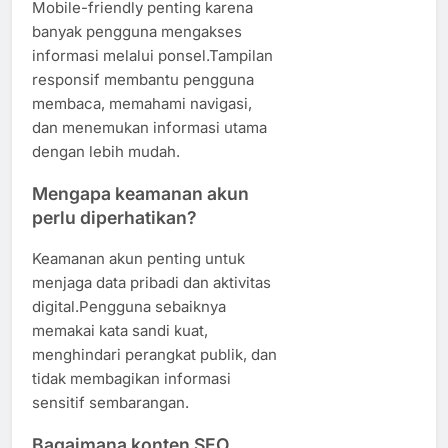
Mobile-friendly penting karena
banyak pengguna mengakses
informasi melalui ponsel.Tampilan
responsif membantu pengguna
membaca, memahami navigasi,
dan menemukan informasi utama
dengan lebih mudah.
Mengapa keamanan akun
perlu diperhatikan?
Keamanan akun penting untuk
menjaga data pribadi dan aktivitas
digital.Pengguna sebaiknya
memakai kata sandi kuat,
menghindari perangkat publik, dan
tidak membagikan informasi
sensitif sembarangan.
Bagaimana konten SEO