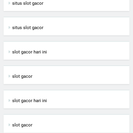
situs slot gacor
situs slot gacor
slot gacor hari ini
slot gacor
slot gacor hari ini
slot gacor