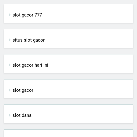
slot gacor 777
situs slot gacor
slot gacor hari ini
slot gacor
slot dana