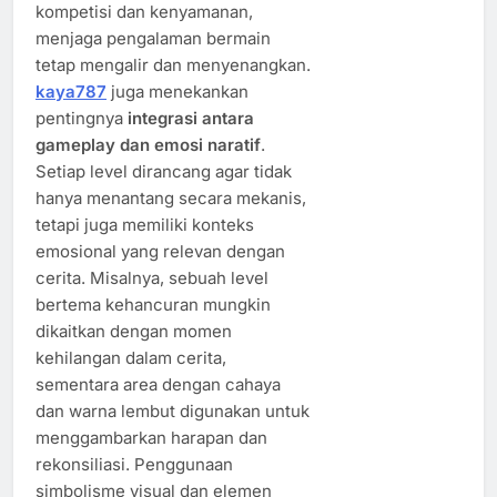
kompetisi dan kenyamanan,
menjaga pengalaman bermain
tetap mengalir dan menyenangkan.
kaya787
juga menekankan
pentingnya
integrasi antara
gameplay dan emosi naratif
.
Setiap level dirancang agar tidak
hanya menantang secara mekanis,
tetapi juga memiliki konteks
emosional yang relevan dengan
cerita. Misalnya, sebuah level
bertema kehancuran mungkin
dikaitkan dengan momen
kehilangan dalam cerita,
sementara area dengan cahaya
dan warna lembut digunakan untuk
menggambarkan harapan dan
rekonsiliasi. Penggunaan
simbolisme visual dan elemen