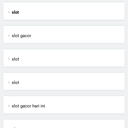
slot
slot gacor
slot
slot
slot gacor hari ini