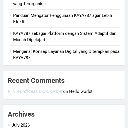
yang Terorganisir
Panduan Mengatur Penggunaan KAYA787 agar Lebih
Efektif
KAYA787 sebagai Platform dengan Sistem Adaptif dan
Mudah Dipelajari
Mengenal Konsep Layanan Digital yang Diterapkan pada
KAYA787
Recent Comments
A WordPress Commenter
on
Hello world!
Archives
July 2026