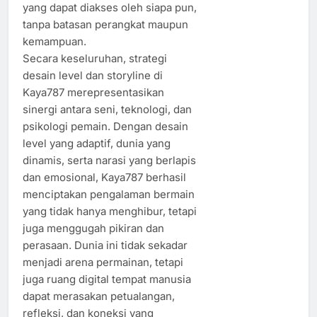
yang dapat diakses oleh siapa pun,
tanpa batasan perangkat maupun
kemampuan.
Secara keseluruhan, strategi
desain level dan storyline di
Kaya787 merepresentasikan
sinergi antara seni, teknologi, dan
psikologi pemain. Dengan desain
level yang adaptif, dunia yang
dinamis, serta narasi yang berlapis
dan emosional, Kaya787 berhasil
menciptakan pengalaman bermain
yang tidak hanya menghibur, tetapi
juga menggugah pikiran dan
perasaan. Dunia ini tidak sekadar
menjadi arena permainan, tetapi
juga ruang digital tempat manusia
dapat merasakan petualangan,
refleksi, dan koneksi yang