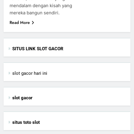
mendalam dengan kisah yang
mereka bangun sendiri.
Read More
SITUS LINK SLOT GACOR
slot gacor hari ini
slot gacor
situs toto slot