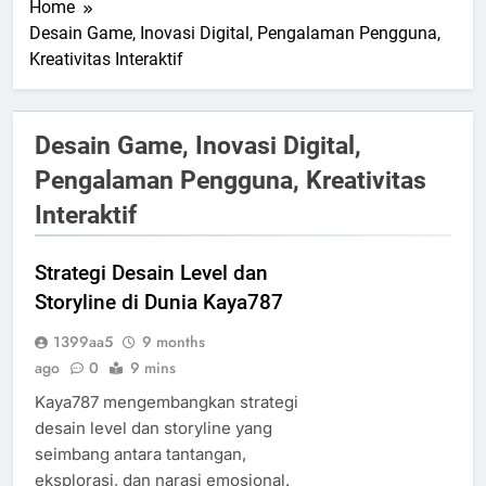
Home
Desain Game, Inovasi Digital, Pengalaman Pengguna,
Kreativitas Interaktif
Desain Game, Inovasi Digital,
Pengalaman Pengguna, Kreativitas
Interaktif
Strategi Desain Level dan
Storyline di Dunia Kaya787
1399aa5
9 months
ago
0
9 mins
Kaya787 mengembangkan strategi
desain level dan storyline yang
seimbang antara tantangan,
eksplorasi, dan narasi emosional.