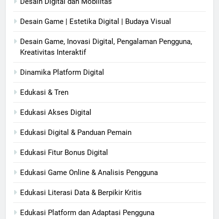
Desain Digital dan Mobilitas
Desain Game | Estetika Digital | Budaya Visual
Desain Game, Inovasi Digital, Pengalaman Pengguna,
Kreativitas Interaktif
Dinamika Platform Digital
Edukasi & Tren
Edukasi Akses Digital
Edukasi Digital & Panduan Pemain
Edukasi Fitur Bonus Digital
Edukasi Game Online & Analisis Pengguna
Edukasi Literasi Data & Berpikir Kritis
Edukasi Platform dan Adaptasi Pengguna