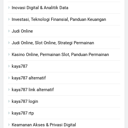
Inovasi Digital & Analitik Data
Investasi, Teknologi Finansial, Panduan Keuangan
Judi Online
Judi Online, Slot Online, Strategi Permainan
Kasino Online, Permainan Slot, Panduan Permainan
kaya787
kaya787 alternatif
kaya787 link alternatif
kaya787 login
kaya787 rtp
Keamanan Akses & Privasi Digital