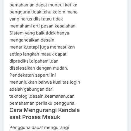
pemahaman dapat muncul ketika
pengguna tidak tahu kolom mana
yang harus diisi atau tidak
memahami arti pesan kesalahan.
Sistem yang baik tidak hanya
mengandalkan desain
menarik,tetapi juga memastikan
setiap langkah masuk dapat
diprediksi,dipahami,dan
diselesaikan dengan mudah.
Pendekatan seperti ini
menunjukkan bahwa kualitas login
adalah gabungan dari
teknologi,desain,keamanan,dan
pemahaman perilaku pengguna.
Cara Mengurangi Kendala
saat Proses Masuk
Pengguna dapat mengurangi