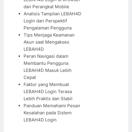
dan Perangkat Mobile
Analisis Tampilan LEBAH4D
Login dari Perspektif
Pengalaman Pengguna
Tips Menjaga Keamanan
Akun saat Mengakses
LEBAH4D
Peran Navigasi dalam
Membantu Pengguna
LEBAH4D Masuk Lebih
Cepat
Faktor yang Membuat
LEBAH4D Login Terasa
Lebih Praktis dan Stabil
Panduan Memahami Pesan
Kesalahan pada Sistem
LEBAH4D Login