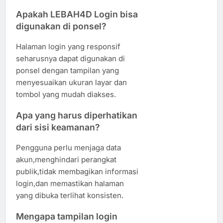
Apakah LEBAH4D Login bisa
digunakan di ponsel?
Halaman login yang responsif
seharusnya dapat digunakan di
ponsel dengan tampilan yang
menyesuaikan ukuran layar dan
tombol yang mudah diakses.
Apa yang harus diperhatikan
dari sisi keamanan?
Pengguna perlu menjaga data
akun,menghindari perangkat
publik,tidak membagikan informasi
login,dan memastikan halaman
yang dibuka terlihat konsisten.
Mengapa tampilan login