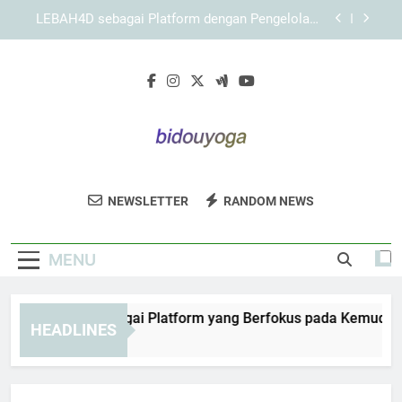
Skip
Panduan Mengatur Penggunaan KAYA787 agar
to
Lebih Efektif
content
KAYA787 sebagai Platform dengan Sistem Adaptif
dan Mudah Dipelajari
EDWINSLOT sebagai Platform yang Berfokus
pada Kemudahan Navigasi
LEBAH4D sebagai Platform dengan Pengelolaan
Fitur yang Terorganisir
Bidou Yoga
Panduan Mengatur Penggunaan KAYA787 agar
Nikmati Kelas Yoga Dan Panduan
Lebih Efektif
NEWSLETTER
RANDOM NEWS
Kesehatan Holistik Di Bidou Yoga. Untuk
KAYA787 sebagai Platform dengan Sistem Adaptif
dan Mudah Dipelajari
Kesejahteraan Tubuh Dan Pikiran.
MENU
WINSLOT sebagai Platform yang Berfokus pada Kemudahan N
HEADLINES
Weeks Ago