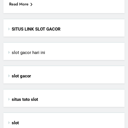
Read More
SITUS LINK SLOT GACOR
slot gacor hari ini
slot gacor
situs toto slot
slot