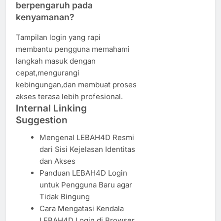
berpengaruh pada
kenyamanan?
Tampilan login yang rapi
membantu pengguna memahami
langkah masuk dengan
cepat,mengurangi
kebingungan,dan membuat proses
akses terasa lebih profesional.
Internal Linking
Suggestion
Mengenal LEBAH4D Resmi
dari Sisi Kejelasan Identitas
dan Akses
Panduan LEBAH4D Login
untuk Pengguna Baru agar
Tidak Bingung
Cara Mengatasi Kendala
LEBAH4D Login di Browser