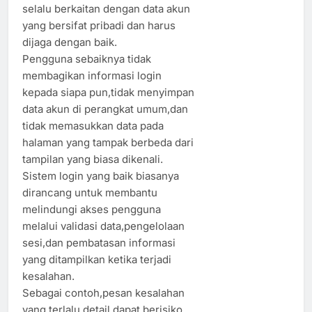
selalu berkaitan dengan data akun
yang bersifat pribadi dan harus
dijaga dengan baik.
Pengguna sebaiknya tidak
membagikan informasi login
kepada siapa pun,tidak menyimpan
data akun di perangkat umum,dan
tidak memasukkan data pada
halaman yang tampak berbeda dari
tampilan yang biasa dikenali.
Sistem login yang baik biasanya
dirancang untuk membantu
melindungi akses pengguna
melalui validasi data,pengelolaan
sesi,dan pembatasan informasi
yang ditampilkan ketika terjadi
kesalahan.
Sebagai contoh,pesan kesalahan
yang terlalu detail dapat berisiko