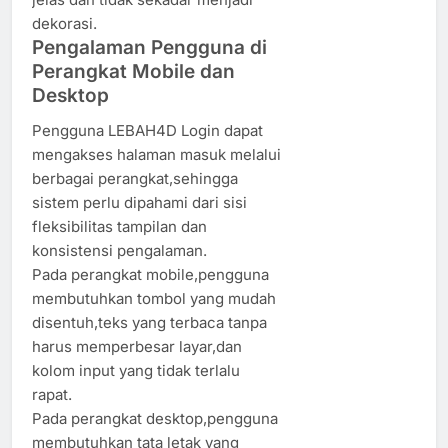
dekorasi.
Pengalaman Pengguna di
Perangkat Mobile dan
Desktop
Pengguna LEBAH4D Login dapat
mengakses halaman masuk melalui
berbagai perangkat,sehingga
sistem perlu dipahami dari sisi
fleksibilitas tampilan dan
konsistensi pengalaman.
Pada perangkat mobile,pengguna
membutuhkan tombol yang mudah
disentuh,teks yang terbaca tanpa
harus memperbesar layar,dan
kolom input yang tidak terlalu
rapat.
Pada perangkat desktop,pengguna
membutuhkan tata letak yang