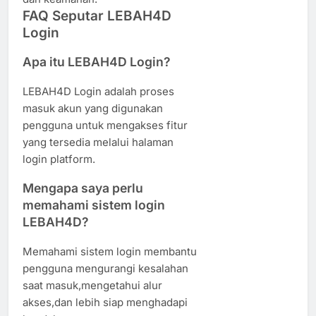
FAQ Seputar LEBAH4D
Login
Apa itu LEBAH4D Login?
LEBAH4D Login adalah proses
masuk akun yang digunakan
pengguna untuk mengakses fitur
yang tersedia melalui halaman
login platform.
Mengapa saya perlu
memahami sistem login
LEBAH4D?
Memahami sistem login membantu
pengguna mengurangi kesalahan
saat masuk,mengetahui alur
akses,dan lebih siap menghadapi