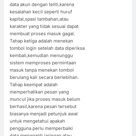
data akun dengan teliti,karena
kesalahan kecil seperti huruf
kapital,spasi tambahan,atau
karakter yang tidak sesuai dapat
membuat proses masuk gagal.
Tahap ketiga adalah menekan
tombol login setelah data diperiksa
kembali,kemudian menunggu
sistem memproses permintaan
masuk tanpa menekan tombol
berulang kali secara berlebihan.
Tahap keempat adalah
memperhatikan pesan yang
muncul jika proses masuk belum
berhasil,karena pesan tersebut
biasanya menjadi petunjuk awal
untuk mengetahui apakah
pengguna perlu memperbaiki
data,mengganti jaringan,atau