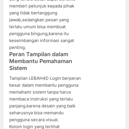
memberi petunjuk kepada pihak
yang tidak bertanggung
jawab,sedangkan pesan yang
terlalu umum bisa membuat
pengguna bingung,karena itu
keseimbangan informasi sangat
penting.
Peran Tampilan dalam
Membantu Pemahaman
Sistem
Tampilan LEBAH4D Login berperan
besar dalam membantu pengguna
memahami sistem tanpa harus
membaca instruksi yang terlalu
panjang,karena desain yang baik
seharusnya bisa memandu
pengguna secara visual.
Kolom login yang terlihat