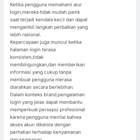
Ketika pengguna memahami alur
login,mereka tidak mudah panik
saat terjadi kendala kecil dan dapat
mengambil langkah perbaikan yang
lebih rasional.
Kepercayaan juga muncul ketika
halaman login terasa
konsisten,tidak
membingungkan,dan memberikan
informasi yang cukup tanpa
membuat pengguna merasa
diarahkan secara berlebihan.
Dalam konteks brand,pengalaman
login yang jelas dapat membantu
memperkuat persepsi profesional
karena pengguna menilai bahwa
akses akun dikelola dengan
perhatian terhadap kenyamanan
dan keamanan.