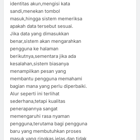
identitas akun,mengisi kata
sandi,menekan tombol
masuk,hingga sistem memeriksa
apakah data tersebut sesuai.
Jika data yang dimasukkan
benar,sistem akan mengarahkan
pengguna ke halaman
berikutnya,sementara jika ada
kesalahan,sistem biasanya
menampilkan pesan yang
membantu pengguna memahami
bagian mana yang perlu diperbaiki.
Alur seperti ini terlihat
sederhana,tetapi kualitas
penerapannya sangat
memengaruhi rasa nyaman
pengguna,terutama bagi pengguna
baru yang membutuhkan proses
masuk yang ringkas,jelas,dan tidak