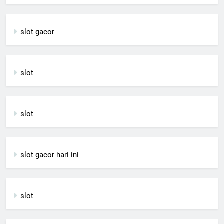
slot gacor
slot
slot
slot gacor hari ini
slot