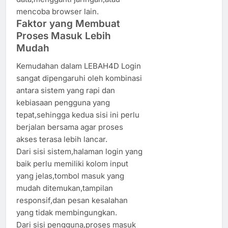
mencoba browser lain.
Faktor yang Membuat
Proses Masuk Lebih
Mudah
Kemudahan dalam LEBAH4D Login
sangat dipengaruhi oleh kombinasi
antara sistem yang rapi dan
kebiasaan pengguna yang
tepat,sehingga kedua sisi ini perlu
berjalan bersama agar proses
akses terasa lebih lancar.
Dari sisi sistem,halaman login yang
baik perlu memiliki kolom input
yang jelas,tombol masuk yang
mudah ditemukan,tampilan
responsif,dan pesan kesalahan
yang tidak membingungkan.
Dari sisi pengguna,proses masuk