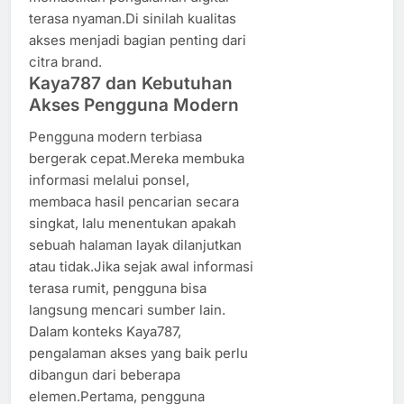
terasa nyaman.Di sinilah kualitas
akses menjadi bagian penting dari
citra brand.
Kaya787 dan Kebutuhan
Akses Pengguna Modern
Pengguna modern terbiasa
bergerak cepat.Mereka membuka
informasi melalui ponsel,
membaca hasil pencarian secara
singkat, lalu menentukan apakah
sebuah halaman layak dilanjutkan
atau tidak.Jika sejak awal informasi
terasa rumit, pengguna bisa
langsung mencari sumber lain.
Dalam konteks Kaya787,
pengalaman akses yang baik perlu
dibangun dari beberapa
elemen.Pertama, pengguna