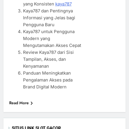
yang Konsisten
kaya787
Kaya787 dan Pentingnya
Informasi yang Jelas bagi
Pengguna Baru
Kaya787 untuk Pengguna
Modern yang
Mengutamakan Akses Cepat
Review Kaya787 dari Sisi
Tampilan, Akses, dan
Kenyamanan
Panduan Meningkatkan
Pengalaman Akses pada
Brand Digital Modern
Read More
SITUS LINK SLOT GACOR