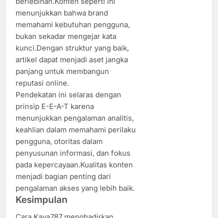
berlebihan.Konten seperti ini
menunjukkan bahwa brand
memahami kebutuhan pengguna,
bukan sekadar mengejar kata
kunci.Dengan struktur yang baik,
artikel dapat menjadi aset jangka
panjang untuk membangun
reputasi online.
Pendekatan ini selaras dengan
prinsip E-E-A-T karena
menunjukkan pengalaman analitis,
keahlian dalam memahami perilaku
pengguna, otoritas dalam
penyusunan informasi, dan fokus
pada kepercayaan.Kualitas konten
menjadi bagian penting dari
pengalaman akses yang lebih baik.
Kesimpulan
Cara Kaya787 menghadirkan