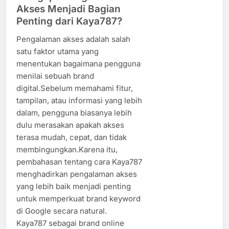
Akses Menjadi Bagian
Penting dari Kaya787?
Pengalaman akses adalah salah
satu faktor utama yang
menentukan bagaimana pengguna
menilai sebuah brand
digital.Sebelum memahami fitur,
tampilan, atau informasi yang lebih
dalam, pengguna biasanya lebih
dulu merasakan apakah akses
terasa mudah, cepat, dan tidak
membingungkan.Karena itu,
pembahasan tentang cara Kaya787
menghadirkan pengalaman akses
yang lebih baik menjadi penting
untuk memperkuat brand keyword
di Google secara natural.
Kaya787 sebagai brand online