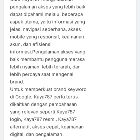
pengalaman akses yang lebih baik
dapat dipahami melalui beberapa
aspek utama, yaitu informasi yang
jelas, navigasi sederhana, akses
mobile yang responsif, keamanan
akun, dan efisiensi
informasi.Pengalaman akses yang
baik membantu pengguna merasa
lebih nyaman, lebih terarah, dan
lebih percaya saat mengenal
brand.
Untuk memperkuat brand keyword
di Google, Kaya787 perlu terus
dikaitkan dengan pembahasan
yang relevan seperti Kaya787
login, Kaya787 resmi, Kaya787
alternatif, akses cepat, keamanan
digital, dan pengalaman