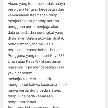
Akses yang lebih baik tidak hanya
berbicara tentang kecepatan dan
kenyamanan.Keamanan tetap
menjadi faktor penting karena
pengguna perlu menjaga akun,
data pribadi, dan perangkat yang
digunakan.Dalam aktivitas digital,
pengalaman yang baik selalu
berjalan bersama kehati-hatian.
Pengguna yang mencari Kaya787
aman atau Kaya787 akses aman
biasanya ingin mendapatkan rasa
yakin sebelum
melanjutkan.Mereka perlu
mengetahui bahwa keamanan tidak
hanya bergantung pada sistem,
tetapi juga pada kebiasaan
pengguna sendiri.
Beberapa kebiasaan sederhana