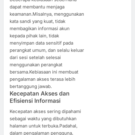
dapat membantu menjaga
keamanan.Misalnya, menggunakan
kata sandi yang kuat, tidak
membagikan informasi akun
kepada pihak lain, tidak
menyimpan data sensitif pada
perangkat umum, dan selalu keluar
dari sesi setelah selesai
menggunakan perangkat
bersama.Kebiasaan ini membuat
pengalaman akses terasa lebih
bertanggung jawab.
Kecepatan Akses dan
Efisiensi Informasi
Kecepatan akses sering dipahami
sebagai waktu yang dibutuhkan
halaman untuk terbuka.Padahal,
dalam pengalaman pengguna,