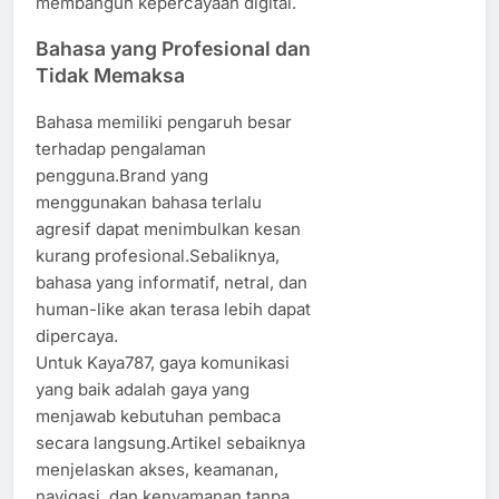
membangun kepercayaan digital.
Bahasa yang Profesional dan
Tidak Memaksa
Bahasa memiliki pengaruh besar
terhadap pengalaman
pengguna.Brand yang
menggunakan bahasa terlalu
agresif dapat menimbulkan kesan
kurang profesional.Sebaliknya,
bahasa yang informatif, netral, dan
human-like akan terasa lebih dapat
dipercaya.
Untuk Kaya787, gaya komunikasi
yang baik adalah gaya yang
menjawab kebutuhan pembaca
secara langsung.Artikel sebaiknya
menjelaskan akses, keamanan,
navigasi, dan kenyamanan tanpa