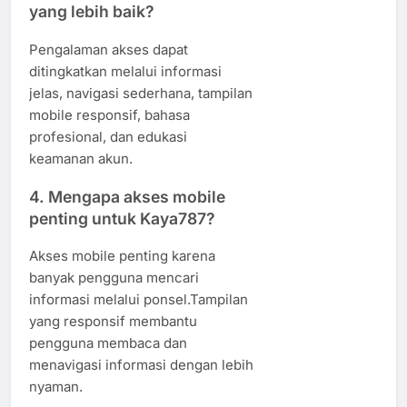
yang lebih baik?
Pengalaman akses dapat
ditingkatkan melalui informasi
jelas, navigasi sederhana, tampilan
mobile responsif, bahasa
profesional, dan edukasi
keamanan akun.
4. Mengapa akses mobile
penting untuk Kaya787?
Akses mobile penting karena
banyak pengguna mencari
informasi melalui ponsel.Tampilan
yang responsif membantu
pengguna membaca dan
menavigasi informasi dengan lebih
nyaman.