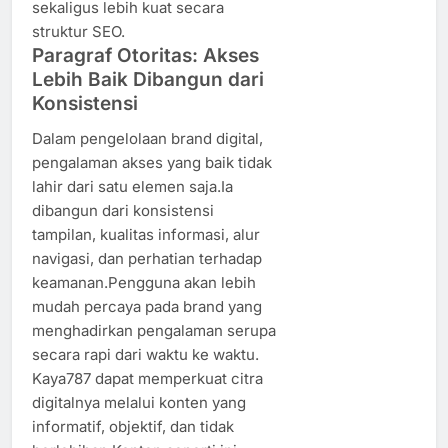
sekaligus lebih kuat secara
struktur SEO.
Paragraf Otoritas: Akses
Lebih Baik Dibangun dari
Konsistensi
Dalam pengelolaan brand digital,
pengalaman akses yang baik tidak
lahir dari satu elemen saja.Ia
dibangun dari konsistensi
tampilan, kualitas informasi, alur
navigasi, dan perhatian terhadap
keamanan.Pengguna akan lebih
mudah percaya pada brand yang
menghadirkan pengalaman serupa
secara rapi dari waktu ke waktu.
Kaya787 dapat memperkuat citra
digitalnya melalui konten yang
informatif, objektif, dan tidak