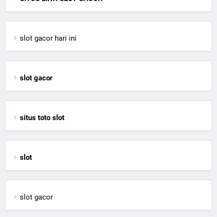
slot gacor hari ini
slot gacor
situs toto slot
slot
slot gacor