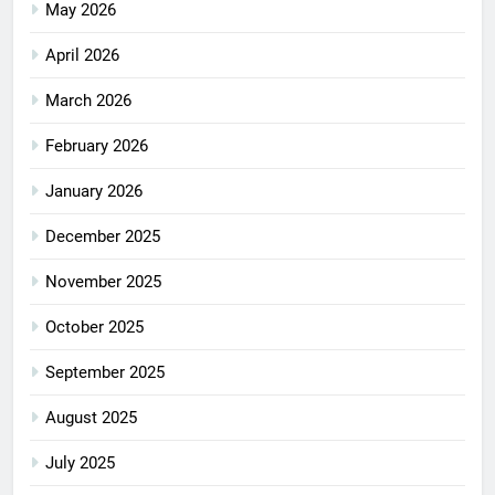
May 2026
April 2026
March 2026
February 2026
January 2026
December 2025
November 2025
October 2025
September 2025
August 2025
July 2025