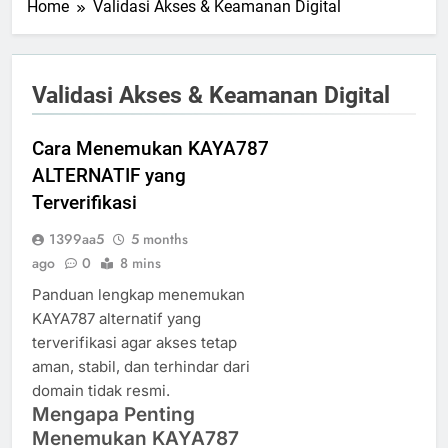
Home
Validasi Akses & Keamanan Digital
Validasi Akses & Keamanan Digital
Cara Menemukan KAYA787
ALTERNATIF yang
Terverifikasi
1399aa5
5 months
ago
0
8 mins
Panduan lengkap menemukan
KAYA787 alternatif yang
terverifikasi agar akses tetap
aman, stabil, dan terhindar dari
domain tidak resmi.
Mengapa Penting
Menemukan KAYA787