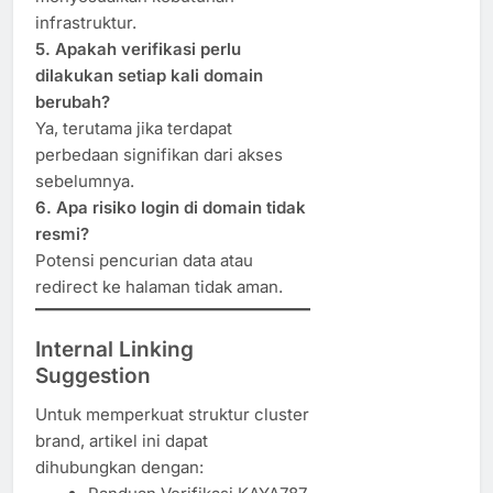
infrastruktur.
5. Apakah verifikasi perlu
dilakukan setiap kali domain
berubah?
Ya, terutama jika terdapat
perbedaan signifikan dari akses
sebelumnya.
6. Apa risiko login di domain tidak
resmi?
Potensi pencurian data atau
redirect ke halaman tidak aman.
Internal Linking
Suggestion
Untuk memperkuat struktur cluster
brand, artikel ini dapat
dihubungkan dengan: