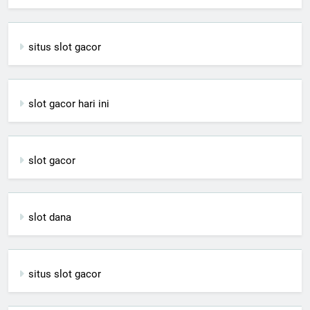
situs slot gacor
slot gacor hari ini
slot gacor
slot dana
situs slot gacor