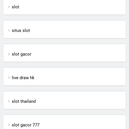
slot
situs slot
slot gacor
live draw hk
slot thailand
slot gacor 777