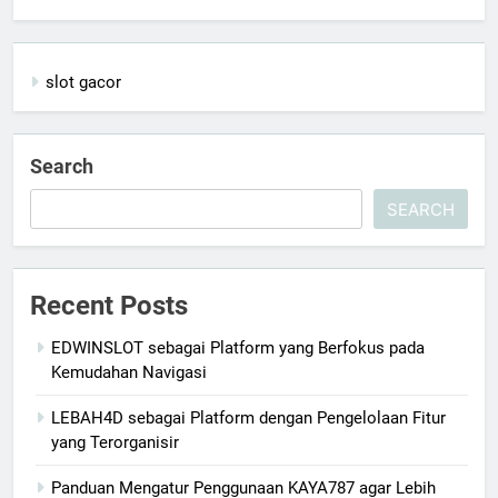
slot gacor
Search
SEARCH
Recent Posts
EDWINSLOT sebagai Platform yang Berfokus pada
Kemudahan Navigasi
LEBAH4D sebagai Platform dengan Pengelolaan Fitur
yang Terorganisir
Panduan Mengatur Penggunaan KAYA787 agar Lebih