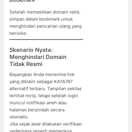
Setelah memastikan domain valid,
simpan dalam bookmark untuk
menghindari pencarian ulang yang
berisiko.
Skenario Nyata:
Menghindari Domain
Tidak Resmi
Bayangkan Anda menerima link
yang diklaim sebagai KAYA787
alternatif terbaru. Tampilan sekilas
terlihat mirip, tetapi setelah login
muncul notifikasi aneh atau
halaman berpindah secara
otomatis.
Jika sejak awal dilakukan verifikasi
sederhana seperti memeriksa