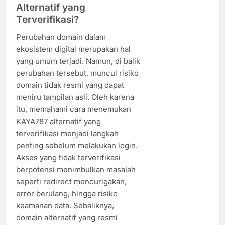
Alternatif yang
Terverifikasi?
Perubahan domain dalam
ekosistem digital merupakan hal
yang umum terjadi. Namun, di balik
perubahan tersebut, muncul risiko
domain tidak resmi yang dapat
meniru tampilan asli. Oleh karena
itu, memahami cara menemukan
KAYA787 alternatif yang
terverifikasi menjadi langkah
penting sebelum melakukan login.
Akses yang tidak terverifikasi
berpotensi menimbulkan masalah
seperti redirect mencurigakan,
error berulang, hingga risiko
keamanan data. Sebaliknya,
domain alternatif yang resmi