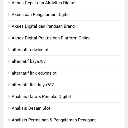
Akses Cepat dan Aktivitas Digital
Akses dan Pengalaman Digital
Akses Digital dan Panduan Brand
Akses Digital Praktis dan Platform Online
alternatif edwinslot
alternatif kaya787
alternatif link edwinslot
alternatif link kaya787
Analisis Data & Perilaku Digital
Analisis Desain Slot
Analisis Permainan & Pengalaman Pengguna