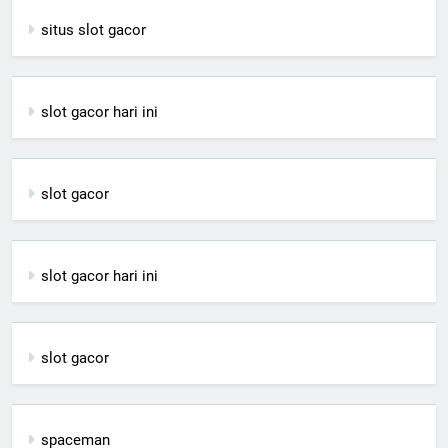
situs slot gacor
slot gacor hari ini
slot gacor
slot gacor hari ini
slot gacor
spaceman