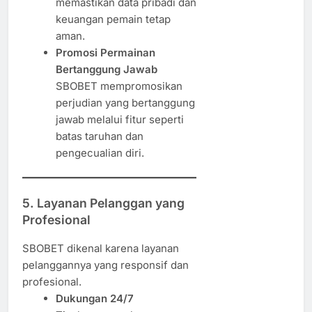
memastikan data pribadi dan
keuangan pemain tetap
aman.
Promosi Permainan
Bertanggung Jawab
SBOBET mempromosikan
perjudian yang bertanggung
jawab melalui fitur seperti
batas taruhan dan
pengecualian diri.
5. Layanan Pelanggan yang
Profesional
SBOBET dikenal karena layanan
pelanggannya yang responsif dan
profesional.
Dukungan 24/7