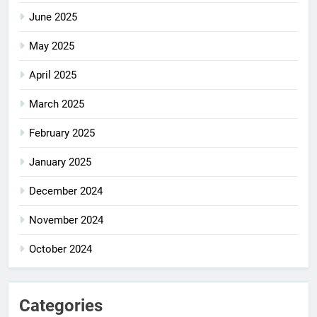
June 2025
May 2025
April 2025
March 2025
February 2025
January 2025
December 2024
November 2024
October 2024
Categories