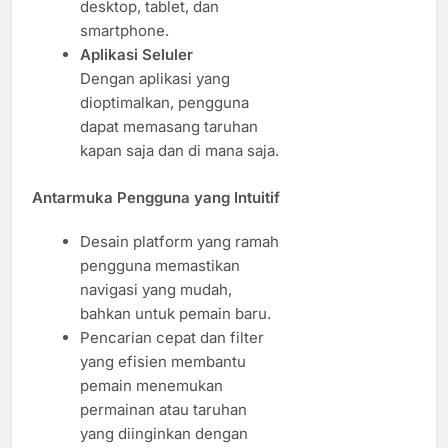
desktop, tablet, dan
smartphone.
Aplikasi Seluler
Dengan aplikasi yang
dioptimalkan, pengguna
dapat memasang taruhan
kapan saja dan di mana saja.
Antarmuka Pengguna yang Intuitif
Desain platform yang ramah
pengguna memastikan
navigasi yang mudah,
bahkan untuk pemain baru.
Pencarian cepat dan filter
yang efisien membantu
pemain menemukan
permainan atau taruhan
yang diinginkan dengan