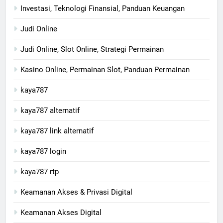
Investasi, Teknologi Finansial, Panduan Keuangan
Judi Online
Judi Online, Slot Online, Strategi Permainan
Kasino Online, Permainan Slot, Panduan Permainan
kaya787
kaya787 alternatif
kaya787 link alternatif
kaya787 login
kaya787 rtp
Keamanan Akses & Privasi Digital
Keamanan Akses Digital