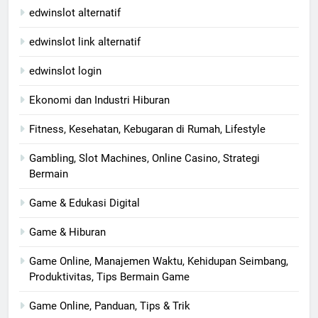
edwinslot alternatif
edwinslot link alternatif
edwinslot login
Ekonomi dan Industri Hiburan
Fitness, Kesehatan, Kebugaran di Rumah, Lifestyle
Gambling, Slot Machines, Online Casino, Strategi
Bermain
Game & Edukasi Digital
Game & Hiburan
Game Online, Manajemen Waktu, Kehidupan Seimbang,
Produktivitas, Tips Bermain Game
Game Online, Panduan, Tips & Trik