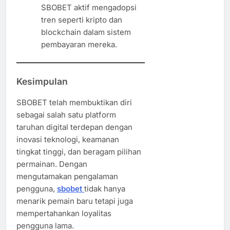
SBOBET aktif mengadopsi
tren seperti kripto dan
blockchain dalam sistem
pembayaran mereka.
Kesimpulan
SBOBET telah membuktikan diri
sebagai salah satu platform
taruhan digital terdepan dengan
inovasi teknologi, keamanan
tingkat tinggi, dan beragam pilihan
permainan. Dengan
mengutamakan pengalaman
pengguna,
sbobet
tidak hanya
menarik pemain baru tetapi juga
mempertahankan loyalitas
pengguna lama.