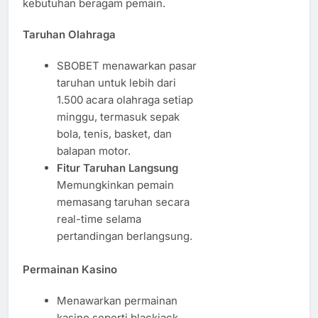
kebutuhan beragam pemain.
Taruhan Olahraga
SBOBET menawarkan pasar
taruhan untuk lebih dari
1.500 acara olahraga setiap
minggu, termasuk sepak
bola, tenis, basket, dan
balapan motor.
Fitur Taruhan Langsung
Memungkinkan pemain
memasang taruhan secara
real-time selama
pertandingan berlangsung.
Permainan Kasino
Menawarkan permainan
kasino seperti blackjack,