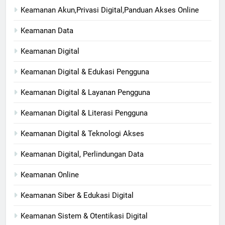
Keamanan Akun,Privasi Digital,Panduan Akses Online
Keamanan Data
Keamanan Digital
Keamanan Digital & Edukasi Pengguna
Keamanan Digital & Layanan Pengguna
Keamanan Digital & Literasi Pengguna
Keamanan Digital & Teknologi Akses
Keamanan Digital, Perlindungan Data
Keamanan Online
Keamanan Siber & Edukasi Digital
Keamanan Sistem & Otentikasi Digital