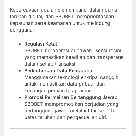
Kepercayaan adalah elemen kunci dalam dunia
taruhan digital, dan SBOBET memprioritaskan
kepatuhan serta keamanan untuk melindungi
pengguna.
Regulasi Ketat
SBOBET beroperasi di bawah lisensi resmi
yang memastikan keadilan dan transparansi
dalam setiap transaksi.
Perlindungan Data Pengguna
Menggunakan teknologi enkripsi canggih
untuk memastikan data pribadi dan
keuangan pemain tetap aman.
Promosi Permainan Bertanggung Jawab
SBOBET mempromosikan perjudian yang
bertanggung jawab melalui fitur seperti
batas taruhan dan pengecualian diri.