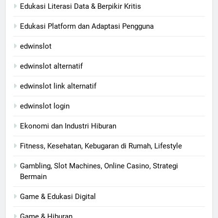
Edukasi Literasi Data & Berpikir Kritis
Edukasi Platform dan Adaptasi Pengguna
edwinslot
edwinslot alternatif
edwinslot link alternatif
edwinslot login
Ekonomi dan Industri Hiburan
Fitness, Kesehatan, Kebugaran di Rumah, Lifestyle
Gambling, Slot Machines, Online Casino, Strategi
Bermain
Game & Edukasi Digital
Game & Hiburan