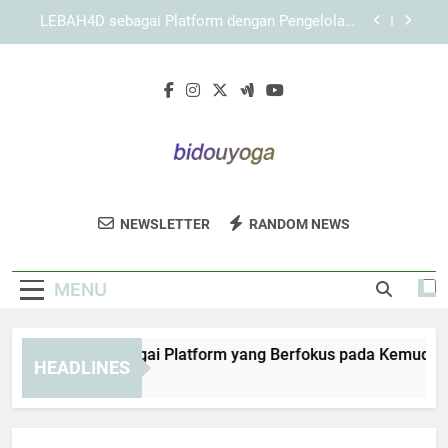
Skip
Panduan Mengatur Penggunaan KAYA787 agar
to
Lebih Efektif
content
KAYA787 sebagai Platform dengan Sistem Adaptif
dan Mudah Dipelajari
EDWINSLOT sebagai Platform yang Berfokus
pada Kemudahan Navigasi
LEBAH4D sebagai Platform dengan Pengelolaan
Fitur yang Terorganisir
Bidou Yoga
Panduan Mengatur Penggunaan KAYA787 agar
Nikmati Kelas Yoga Dan Panduan
Lebih Efektif
NEWSLETTER
RANDOM NEWS
Kesehatan Holistik Di Bidou Yoga. Untuk
KAYA787 sebagai Platform dengan Sistem Adaptif
dan Mudah Dipelajari
Kesejahteraan Tubuh Dan Pikiran.
MENU
WINSLOT sebagai Platform yang Berfokus pada Kemudahan N
HEADLINES
Weeks Ago