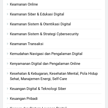
Keamanan Online
Keamanan Siber & Edukasi Digital
Keamanan Sistem & Otentikasi Digital
Keamanan Sistem & Strategi Cybersecurity
Keamanan Transaksi
Kemudahan Navigasi dan Pengalaman Digital
Kenyamanan Digital dan Pengalaman Online
Kesehatan & Kebugaran, Kesehatan Mental, Pola Hidup
Sehat, Manajemen Energi, Self-Care
Keuangan Digital & Teknologi Siber
Keuangan Pribadi