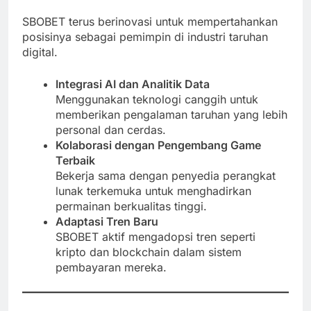
SBOBET terus berinovasi untuk mempertahankan
posisinya sebagai pemimpin di industri taruhan
digital.
Integrasi AI dan Analitik Data
Menggunakan teknologi canggih untuk
memberikan pengalaman taruhan yang lebih
personal dan cerdas.
Kolaborasi dengan Pengembang Game
Terbaik
Bekerja sama dengan penyedia perangkat
lunak terkemuka untuk menghadirkan
permainan berkualitas tinggi.
Adaptasi Tren Baru
SBOBET aktif mengadopsi tren seperti
kripto dan blockchain dalam sistem
pembayaran mereka.