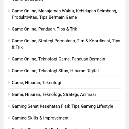
Game Online, Manajemen Waktu, Kehidupan Seimbang,
Produktivitas, Tips Bermain Game
Game Online, Panduan, Tips & Trik
Game Online, Strategi Permainan, Tim & Koordinasi, Tips
& Trik
Game Online, Teknologi Game, Panduan Bermain
Game Online, Teknologi Situs, Hiburan Digital
Game, Hiburan, Teknologi
Game, Hiburan, Teknologi, Strategi, Animasi
Gaming Sehat Kesehatan Fisik Tips Gaming Lifestyle
Gaming Skills & Improvement