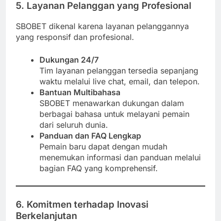
5. Layanan Pelanggan yang Profesional
SBOBET dikenal karena layanan pelanggannya
yang responsif dan profesional.
Dukungan 24/7
Tim layanan pelanggan tersedia sepanjang
waktu melalui live chat, email, dan telepon.
Bantuan Multibahasa
SBOBET menawarkan dukungan dalam
berbagai bahasa untuk melayani pemain
dari seluruh dunia.
Panduan dan FAQ Lengkap
Pemain baru dapat dengan mudah
menemukan informasi dan panduan melalui
bagian FAQ yang komprehensif.
6. Komitmen terhadap Inovasi
Berkelanjutan