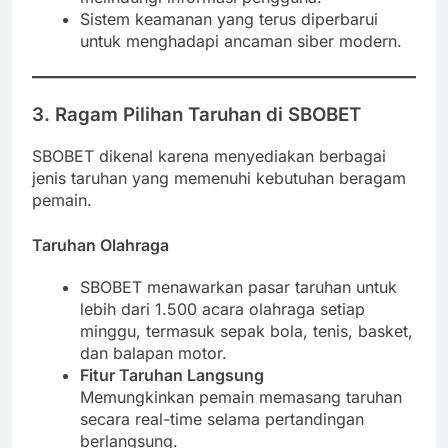
Sistem keamanan yang terus diperbarui
untuk menghadapi ancaman siber modern.
3. Ragam Pilihan Taruhan di SBOBET
SBOBET dikenal karena menyediakan berbagai
jenis taruhan yang memenuhi kebutuhan beragam
pemain.
Taruhan Olahraga
SBOBET menawarkan pasar taruhan untuk
lebih dari 1.500 acara olahraga setiap
minggu, termasuk sepak bola, tenis, basket,
dan balapan motor.
Fitur Taruhan Langsung
Memungkinkan pemain memasang taruhan
secara real-time selama pertandingan
berlangsung.