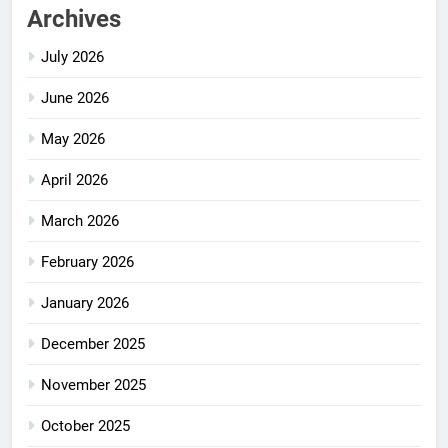
Archives
July 2026
June 2026
May 2026
April 2026
March 2026
February 2026
January 2026
December 2025
November 2025
October 2025