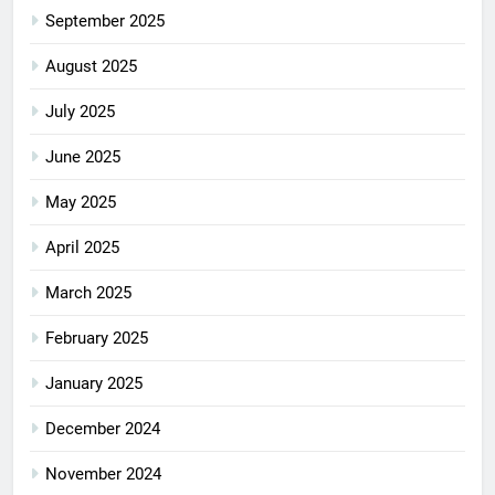
September 2025
August 2025
July 2025
June 2025
May 2025
April 2025
March 2025
February 2025
January 2025
December 2024
November 2024