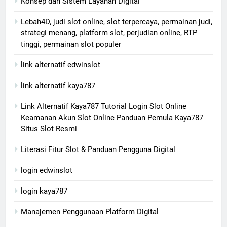
Konsep dan Sistem Layanan Digital
Lebah4D, judi slot online, slot terpercaya, permainan judi,
strategi menang, platform slot, perjudian online, RTP
tinggi, permainan slot populer
link alternatif edwinslot
link alternatif kaya787
Link Alternatif Kaya787 Tutorial Login Slot Online
Keamanan Akun Slot Online Panduan Pemula Kaya787
Situs Slot Resmi
Literasi Fitur Slot & Panduan Pengguna Digital
login edwinslot
login kaya787
Manajemen Penggunaan Platform Digital