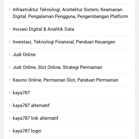
Infrastruktur Teknologi, Arsitektur Sistem, Keamanan
Digital, Pengalaman Pengguna, Pengembangan Platform
Inovasi Digital & Analitik Data
Investasi, Teknologi Finansial, Panduan Keuangan
Judi Online
Judi Online, Slot Online, Strategi Permainan
Kasino Online, Permainan Slot, Panduan Permainan
kaya787
kaya787 alternatif
kaya787 link alternatif
kaya787 login