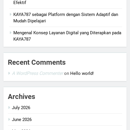
Efektif
KAYA787 sebagai Platform dengan Sistem Adaptif dan
Mudah Dipelajari
Mengenal Konsep Layanan Digital yang Diterapkan pada
KAYA787
Recent Comments
A WordPress Commenter
on
Hello world!
Archives
July 2026
June 2026