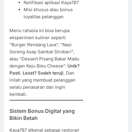
Notifikasi aplikasi Kaya787
Misi khusus atau bonus
loyalitas pelanggan
Menu rahasia ini bisa berupa
eksperimen kuliner seperti
“Burger Rendang Lava”, “Nasi
Goreng Asap Sambal Stroberi”,
atau “Dessert Pisang Bakar Madu
dengan Keju Bleu Cheese”.
Unik?
Pasti. Lezat? Sudah teruji.
Dan
inilah yang membuat pelanggan
selalu penasaran dan ingin
kembali.
Sistem Bonus Digital yang
Bikin Betah
Kaya787 dikenal sebagai restoran