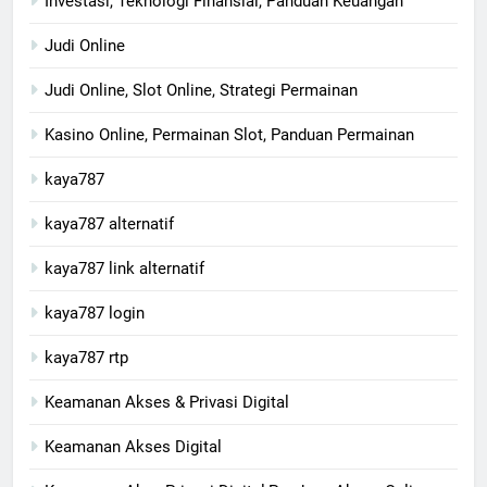
Investasi, Teknologi Finansial, Panduan Keuangan
Judi Online
Judi Online, Slot Online, Strategi Permainan
Kasino Online, Permainan Slot, Panduan Permainan
kaya787
kaya787 alternatif
kaya787 link alternatif
kaya787 login
kaya787 rtp
Keamanan Akses & Privasi Digital
Keamanan Akses Digital