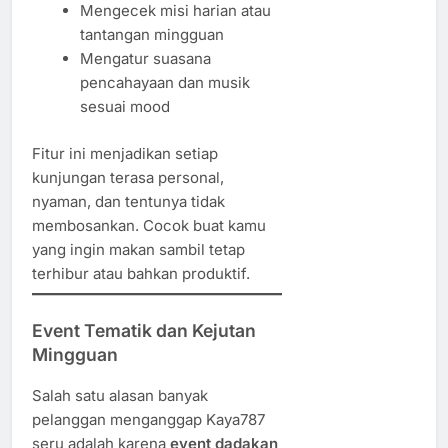
Mengecek misi harian atau
tantangan mingguan
Mengatur suasana
pencahayaan dan musik
sesuai mood
Fitur ini menjadikan setiap
kunjungan terasa personal,
nyaman, dan tentunya tidak
membosankan. Cocok buat kamu
yang ingin makan sambil tetap
terhibur atau bahkan produktif.
Event Tematik dan Kejutan
Mingguan
Salah satu alasan banyak
pelanggan menganggap Kaya787
seru adalah karena
event dadakan