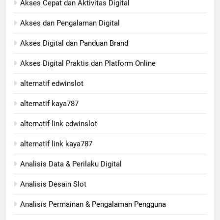
Akses Cepat dan Aktivitas Digital
Akses dan Pengalaman Digital
Akses Digital dan Panduan Brand
Akses Digital Praktis dan Platform Online
alternatif edwinslot
alternatif kaya787
alternatif link edwinslot
alternatif link kaya787
Analisis Data & Perilaku Digital
Analisis Desain Slot
Analisis Permainan & Pengalaman Pengguna