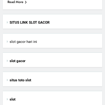
Read More
SITUS LINK SLOT GACOR
slot gacor hari ini
slot gacor
situs toto slot
slot