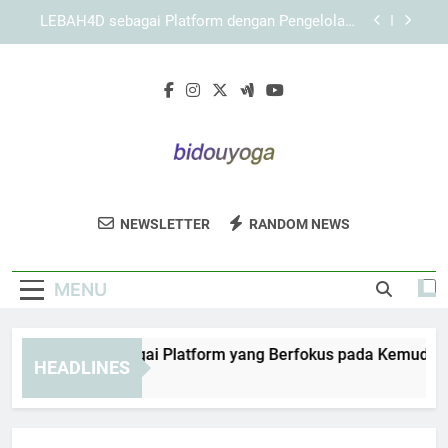
Skip
Panduan Mengatur Penggunaan KAYA787 agar
to
Lebih Efektif
content
KAYA787 sebagai Platform dengan Sistem Adaptif
dan Mudah Dipelajari
EDWINSLOT sebagai Platform yang Berfokus
pada Kemudahan Navigasi
LEBAH4D sebagai Platform dengan Pengelolaan
Fitur yang Terorganisir
Bidou Yoga
Panduan Mengatur Penggunaan KAYA787 agar
Nikmati Kelas Yoga Dan Panduan
Lebih Efektif
NEWSLETTER
RANDOM NEWS
Kesehatan Holistik Di Bidou Yoga. Untuk
KAYA787 sebagai Platform dengan Sistem Adaptif
dan Mudah Dipelajari
Kesejahteraan Tubuh Dan Pikiran.
MENU
WINSLOT sebagai Platform yang Berfokus pada Kemudahan N
HEADLINES
Weeks Ago