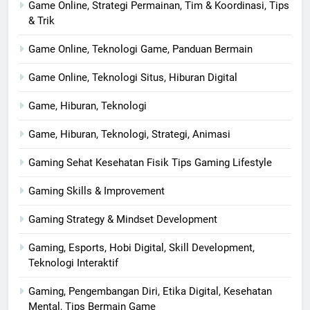
Game Online, Strategi Permainan, Tim & Koordinasi, Tips
& Trik
Game Online, Teknologi Game, Panduan Bermain
Game Online, Teknologi Situs, Hiburan Digital
Game, Hiburan, Teknologi
Game, Hiburan, Teknologi, Strategi, Animasi
Gaming Sehat Kesehatan Fisik Tips Gaming Lifestyle
Gaming Skills & Improvement
Gaming Strategy & Mindset Development
Gaming, Esports, Hobi Digital, Skill Development,
Teknologi Interaktif
Gaming, Pengembangan Diri, Etika Digital, Kesehatan
Mental, Tips Bermain Game