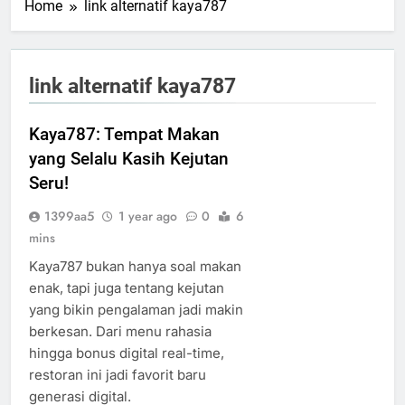
Home
link alternatif kaya787
link alternatif kaya787
Kaya787: Tempat Makan
yang Selalu Kasih Kejutan
Seru!
1399aa5
1 year ago
0
6
mins
Kaya787 bukan hanya soal makan
enak, tapi juga tentang kejutan
yang bikin pengalaman jadi makin
berkesan. Dari menu rahasia
hingga bonus digital real-time,
restoran ini jadi favorit baru
generasi digital.