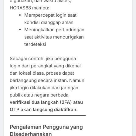
digunakan, dan waktu akses,
HORAS88 mampu:
Mempercepat login saat
kondisi dianggap aman
Meningkatkan perlindungan
saat aktivitas mencurigakan
terdeteksi
Sebagai contoh, jika pengguna
login dari perangkat yang dikenal
dan lokasi biasa, proses dapat
berlangsung secara instan. Namun
jika login dilakukan dari jaringan
publik atau negara berbeda,
verifikasi dua langkah (2FA) atau
OTP akan langsung diaktifkan.
Pengalaman Pengguna yang
Disederhanakan