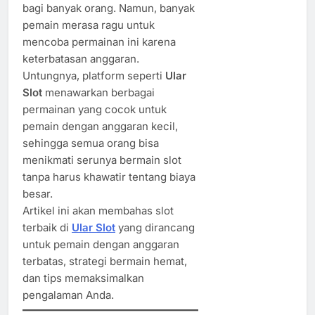
bagi banyak orang. Namun, banyak
pemain merasa ragu untuk
mencoba permainan ini karena
keterbatasan anggaran.
Untungnya, platform seperti
Ular
Slot
menawarkan berbagai
permainan yang cocok untuk
pemain dengan anggaran kecil,
sehingga semua orang bisa
menikmati serunya bermain slot
tanpa harus khawatir tentang biaya
besar.
Artikel ini akan membahas slot
terbaik di
Ular Slot
yang dirancang
untuk pemain dengan anggaran
terbatas, strategi bermain hemat,
dan tips memaksimalkan
pengalaman Anda.