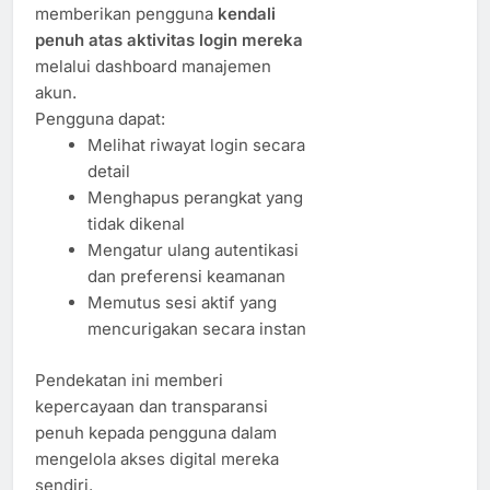
memberikan pengguna
kendali
penuh atas aktivitas login mereka
melalui dashboard manajemen
akun.
Pengguna dapat:
Melihat riwayat login secara
detail
Menghapus perangkat yang
tidak dikenal
Mengatur ulang autentikasi
dan preferensi keamanan
Memutus sesi aktif yang
mencurigakan secara instan
Pendekatan ini memberi
kepercayaan dan transparansi
penuh kepada pengguna dalam
mengelola akses digital mereka
sendiri.