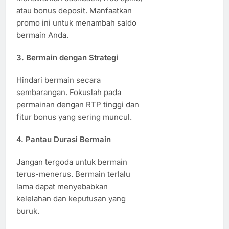
atau bonus deposit. Manfaatkan
promo ini untuk menambah saldo
bermain Anda.
3. Bermain dengan Strategi
Hindari bermain secara
sembarangan. Fokuslah pada
permainan dengan RTP tinggi dan
fitur bonus yang sering muncul.
4. Pantau Durasi Bermain
Jangan tergoda untuk bermain
terus-menerus. Bermain terlalu
lama dapat menyebabkan
kelelahan dan keputusan yang
buruk.