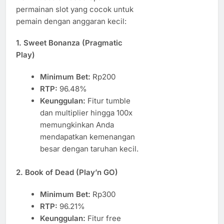
permainan slot yang cocok untuk
pemain dengan anggaran kecil:
1. Sweet Bonanza (Pragmatic
Play)
Minimum Bet:
Rp200
RTP:
96.48%
Keunggulan:
Fitur tumble
dan multiplier hingga 100x
memungkinkan Anda
mendapatkan kemenangan
besar dengan taruhan kecil.
2. Book of Dead (Play’n GO)
Minimum Bet:
Rp300
RTP:
96.21%
Keunggulan:
Fitur free