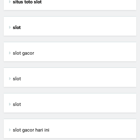
situs toto slot
slot
slot gacor
slot
slot
slot gacor hari ini