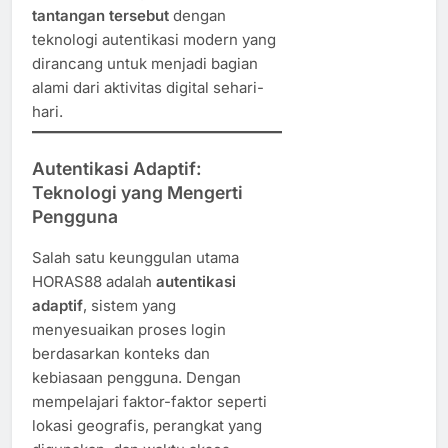
tantangan tersebut
dengan
teknologi autentikasi modern yang
dirancang untuk menjadi bagian
alami dari aktivitas digital sehari-
hari.
Autentikasi Adaptif:
Teknologi yang Mengerti
Pengguna
Salah satu keunggulan utama
HORAS88 adalah
autentikasi
adaptif
, sistem yang
menyesuaikan proses login
berdasarkan konteks dan
kebiasaan pengguna. Dengan
mempelajari faktor-faktor seperti
lokasi geografis, perangkat yang