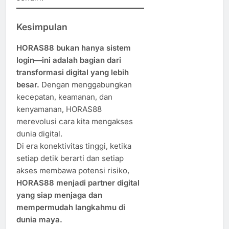
Kesimpulan
HORAS88 bukan hanya sistem
login—ini adalah bagian dari
transformasi digital yang lebih
besar.
Dengan menggabungkan
kecepatan, keamanan, dan
kenyamanan, HORAS88
merevolusi cara kita mengakses
dunia digital.
Di era konektivitas tinggi, ketika
setiap detik berarti dan setiap
akses membawa potensi risiko,
HORAS88 menjadi partner digital
yang siap menjaga dan
mempermudah langkahmu di
dunia maya.