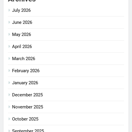
July 2026
June 2026
May 2026
April 2026
March 2026
February 2026
January 2026
December 2025
November 2025
October 2025
September 2025