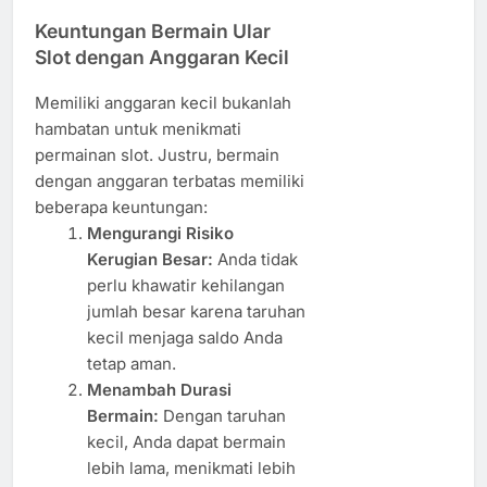
Keuntungan Bermain Ular
Slot dengan Anggaran Kecil
Memiliki anggaran kecil bukanlah
hambatan untuk menikmati
permainan slot. Justru, bermain
dengan anggaran terbatas memiliki
beberapa keuntungan:
Mengurangi Risiko
Kerugian Besar:
Anda tidak
perlu khawatir kehilangan
jumlah besar karena taruhan
kecil menjaga saldo Anda
tetap aman.
Menambah Durasi
Bermain:
Dengan taruhan
kecil, Anda dapat bermain
lebih lama, menikmati lebih