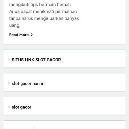
mengikuti tips bermain hemat,
Anda dapat menikmati permainan
tanpa harus mengeluarkan banyak
uang.
Read More
SITUS LINK SLOT GACOR
slot gacor hari ini
slot gacor