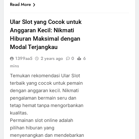
Read More
Ular Slot yang Cocok untuk
Anggaran Kecil: Nikmati
Hiburan Maksimal dengan
Modal Terjangkau
1399aa5
2 years ago
0
6
mins
Temukan rekomendasi Ular Slot
terbaik yang cocok untuk pemain
dengan anggaran kecil. Nikmati
pengalaman bermain seru dan
tetap hemat tanpa mengorbankan
kualitas.
Permainan slot online adalah
pilihan hiburan yang
menyenangkan dan mendebarkan