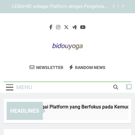
Skip
Panduan Mengatur Penggunaan KAYA787 agar
to
Lebih Efektif
content
KAYA787 sebagai Platform dengan Sistem Adaptif
dan Mudah Dipelajari
EDWINSLOT sebagai Platform yang Berfokus
pada Kemudahan Navigasi
LEBAH4D sebagai Platform dengan Pengelolaan
Fitur yang Terorganisir
Bidou Yoga
Panduan Mengatur Penggunaan KAYA787 agar
Nikmati Kelas Yoga Dan Panduan
Lebih Efektif
NEWSLETTER
RANDOM NEWS
Kesehatan Holistik Di Bidou Yoga. Untuk
KAYA787 sebagai Platform dengan Sistem Adaptif
dan Mudah Dipelajari
Kesejahteraan Tubuh Dan Pikiran.
MENU
WINSLOT sebagai Platform yang Berfokus pada Kemudahan N
HEADLINES
Weeks Ago