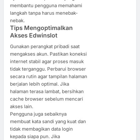
membantu pengguna memahami
langkah tanpa harus menebak-
nebak.
Tips Mengoptimalkan
Akses Edwinslot
Gunakan perangkat pribadi saat
mengakses akun. Pastikan koneksi
internet stabil agar proses masuk
tidak terganggu. Perbarui browser
secara rutin agar tampilan halaman
berjalan lebih optimal. Jika
halaman terasa lambat, bersihkan
cache browser sebelum mencari
akses lain.
Pengguna juga sebaiknya
membuat kata sandi yang kuat dan
tidak membagikan data login
kepada siapa pun. Jika