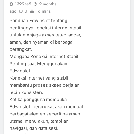
1399aa5
2 months
ago
0
16 mins
Panduan Edwinslot tentang
pentingnya koneksi internet stabil
untuk menjaga akses tetap lancar,
aman, dan nyaman di berbagai
perangkat.
Mengapa Koneksi Internet Stabil
Penting saat Menggunakan
Edwinslot
Koneksi internet yang stabil
membantu proses akses berjalan
lebih konsisten.
Ketika pengguna membuka
Edwinslot, perangkat akan memuat
berbagai elemen seperti halaman
utama, menu akun, tampilan
navigasi, dan data sesi.