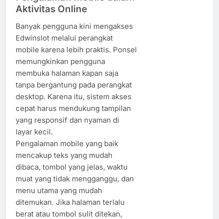
Aktivitas Online
Banyak pengguna kini mengakses
Edwinslot melalui perangkat
mobile karena lebih praktis. Ponsel
memungkinkan pengguna
membuka halaman kapan saja
tanpa bergantung pada perangkat
desktop. Karena itu, sistem akses
cepat harus mendukung tampilan
yang responsif dan nyaman di
layar kecil.
Pengalaman mobile yang baik
mencakup teks yang mudah
dibaca, tombol yang jelas, waktu
muat yang tidak mengganggu, dan
menu utama yang mudah
ditemukan. Jika halaman terlalu
berat atau tombol sulit ditekan,