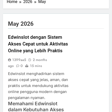
Home
2026
May
May 2026
Edwinslot dengan Sistem
Akses Cepat untuk Aktivitas
Online yang Lebih Praktis
1399aa5
2 months
ago
0
15 mins
Edwinslot menghadirkan sistem
akses cepat yang jelas, aman, dan
praktis untuk mendukung aktivitas
online pengguna modern dengan
pengalaman nyaman.
Memahami Edwinslot
dalam Kebutuhan Akses