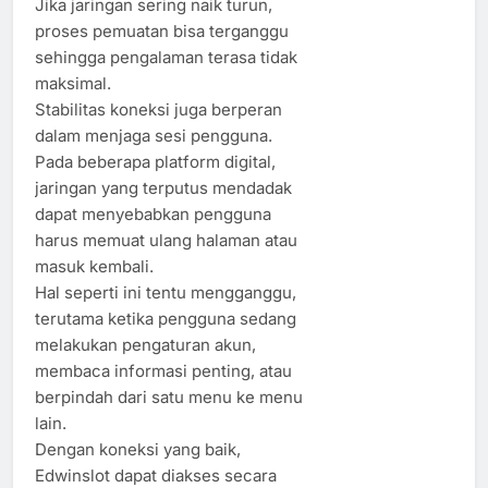
Jika jaringan sering naik turun,
proses pemuatan bisa terganggu
sehingga pengalaman terasa tidak
maksimal.
Stabilitas koneksi juga berperan
dalam menjaga sesi pengguna.
Pada beberapa platform digital,
jaringan yang terputus mendadak
dapat menyebabkan pengguna
harus memuat ulang halaman atau
masuk kembali.
Hal seperti ini tentu mengganggu,
terutama ketika pengguna sedang
melakukan pengaturan akun,
membaca informasi penting, atau
berpindah dari satu menu ke menu
lain.
Dengan koneksi yang baik,
Edwinslot dapat diakses secara