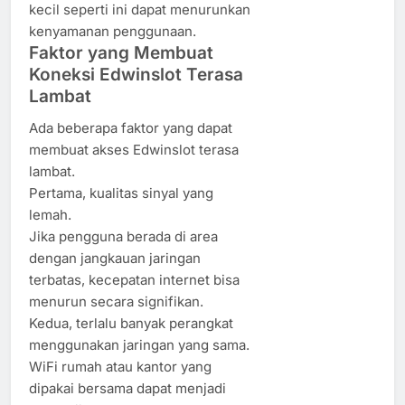
kecil seperti ini dapat menurunkan
kenyamanan penggunaan.
Faktor yang Membuat
Koneksi Edwinslot Terasa
Lambat
Ada beberapa faktor yang dapat
membuat akses Edwinslot terasa
lambat.
Pertama, kualitas sinyal yang
lemah.
Jika pengguna berada di area
dengan jangkauan jaringan
terbatas, kecepatan internet bisa
menurun secara signifikan.
Kedua, terlalu banyak perangkat
menggunakan jaringan yang sama.
WiFi rumah atau kantor yang
dipakai bersama dapat menjadi