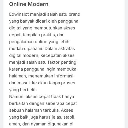
Online Modern
Edwinslot menjadi salah satu brand
yang banyak dicari oleh pengguna
digital yang membutuhkan akses
cepat, tampilan praktis, dan
pengalaman online yang lebih
mudah dipahami. Dalam aktivitas
digital modern, kecepatan akses
menjadi salah satu faktor penting
karena pengguna ingin membuka
halaman, menemukan informasi,
dan masuk ke akun tanpa proses
yang berbelit.
Namun, akses cepat tidak hanya
berkaitan dengan seberapa cepat
sebuah halaman terbuka. Akses
yang baik juga harus jelas, stabil,
aman, dan nyaman digunakan di