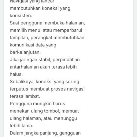
Navigasi yang lancar
membutuhkan koneksi yang
konsisten.
Saat pengguna membuka halaman,
memilih menu, atau memperbarui
tampilan, perangkat membutuhkan
komunikasi data yang
berkelanjutan.
Jika jaringan stabil, perpindahan
antarhalaman akan terasa lebih
halus.
Sebaliknya, koneksi yang sering
terputus membuat proses navigasi
terasa lambat.
Pengguna mungkin harus
menekan ulang tombol, memuat
ulang halaman, atau menunggu
lebih lama.
Dalam jangka panjang, gangguan