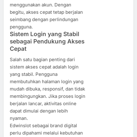
menggunakan akun. Dengan
begitu, akses cepat tetap berjalan
seimbang dengan perlindungan
pengguna.
Sistem Login yang Stabil
sebagai Pendukung Akses
Cepat
Salah satu bagian penting dari
sistem akses cepat adalah login
yang stabil. Pengguna
membutuhkan halaman login yang
mudah dibuka, responsif, dan tidak
membingungkan. Jika proses login
berjalan lancar, aktivitas online
dapat dimulai dengan lebih
nyaman.
Edwinslot sebagai brand digital
perlu dipahami melalui kebutuhan