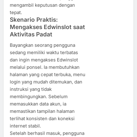
mengambil keputusan dengan
tepat.
Skenario Praktis:
Mengakses Edwinslot saat
Aktivitas Padat
Bayangkan seorang pengguna
sedang memiliki waktu terbatas
dan ingin mengakses Edwinslot
melalui ponsel. Ia membutuhkan
halaman yang cepat terbuka, menu
login yang mudah ditemukan, dan
instruksi yang tidak
membingungkan. Sebelum
memasukkan data akun, ia
memastikan tampilan halaman
terlihat konsisten dan koneksi
internet stabil.
Setelah berhasil masuk, pengguna