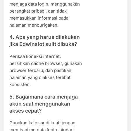
menjaga data login, menggunakan
perangkat pribadi, dan tidak
memasukkan informasi pada
halaman mencurigakan.
4. Apa yang harus dilakukan
jika Edwinslot sulit dibuka?
Periksa koneksi internet,
bersihkan cache browser, gunakan
browser terbaru, dan pastikan
halaman yang diakses terlihat
konsisten.
5. Bagaimana cara menjaga
akun saat menggunakan
akses cepat?
Gunakan kata sandi kuat, jangan
membagikan data login, hindari