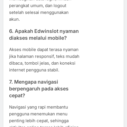
perangkat umum, dan logout
setelah selesai menggunakan
akun.
6. Apakah Edwinslot nyaman
diakses melalui mobile?
Akses mobile dapat terasa nyaman
jika halaman responsif, teks mudah
dibaca, tombol jelas, dan koneksi
internet pengguna stabil.
7. Mengapa navigasi
berpengaruh pada akses
cepat?
Navigasi yang rapi membantu
pengguna menemukan menu
penting lebih cepat, sehingga