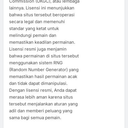
Commission (UKGC), atau lembaga
lainnya. Lisensi ini menunjukkan
bahwa situs tersebut beroperasi
secara legal dan memenuhi
standar yang ketat untuk
melindungi pemain dan
memastikan keadilan permainan.
Lisensi resmi juga menjamin
bahwa permainan di situs tersebut
menggunakan sistem RNG
(Random Number Generator) yang
memastikan hasil permainan acak
dan tidak dapat dimanipulasi.
Dengan lisensi resmi, Anda dapat
merasa lebih aman karena situs
tersebut menjalankan aturan yang
adil dan memberi peluang yang
sama bagi semua pemain.