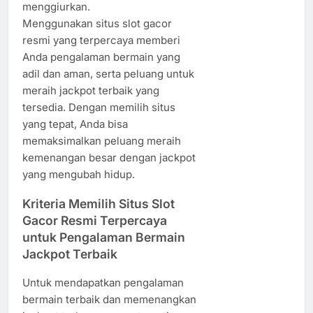
menggiurkan.
Menggunakan situs slot gacor
resmi yang terpercaya memberi
Anda pengalaman bermain yang
adil dan aman, serta peluang untuk
meraih jackpot terbaik yang
tersedia. Dengan memilih situs
yang tepat, Anda bisa
memaksimalkan peluang meraih
kemenangan besar dengan jackpot
yang mengubah hidup.
Kriteria Memilih Situs Slot
Gacor Resmi Terpercaya
untuk Pengalaman Bermain
Jackpot Terbaik
Untuk mendapatkan pengalaman
bermain terbaik dan memenangkan