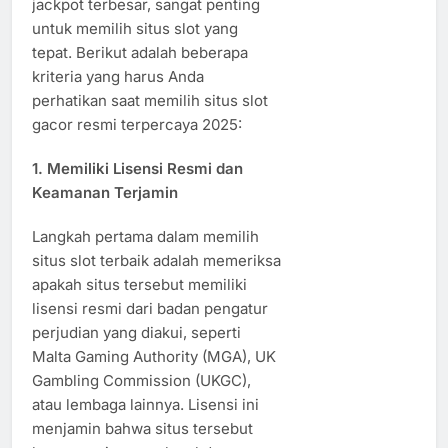
jackpot terbesar, sangat penting
untuk memilih situs slot yang
tepat. Berikut adalah beberapa
kriteria yang harus Anda
perhatikan saat memilih situs slot
gacor resmi terpercaya 2025:
1. Memiliki Lisensi Resmi dan
Keamanan Terjamin
Langkah pertama dalam memilih
situs slot terbaik adalah memeriksa
apakah situs tersebut memiliki
lisensi resmi dari badan pengatur
perjudian yang diakui, seperti
Malta Gaming Authority (MGA), UK
Gambling Commission (UKGC),
atau lembaga lainnya. Lisensi ini
menjamin bahwa situs tersebut