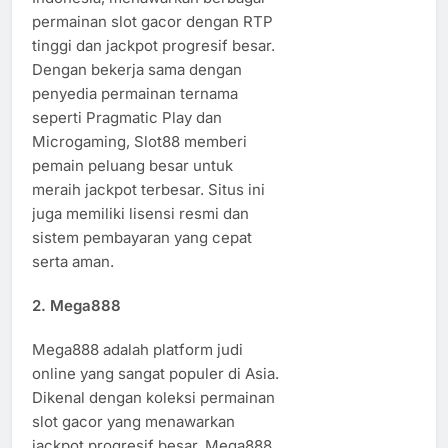
permainan slot gacor dengan RTP
tinggi dan jackpot progresif besar.
Dengan bekerja sama dengan
penyedia permainan ternama
seperti Pragmatic Play dan
Microgaming, Slot88 memberi
pemain peluang besar untuk
meraih jackpot terbesar. Situs ini
juga memiliki lisensi resmi dan
sistem pembayaran yang cepat
serta aman.
2. Mega888
Mega888 adalah platform judi
online yang sangat populer di Asia.
Dikenal dengan koleksi permainan
slot gacor yang menawarkan
jackpot progresif besar, Mega888