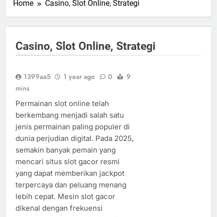
Home
Casino, Slot Online, Strategi
Casino, Slot Online, Strategi
1399aa5
1 year ago
0
9
mins
Permainan slot online telah
berkembang menjadi salah satu
jenis permainan paling populer di
dunia perjudian digital. Pada 2025,
semakin banyak pemain yang
mencari situs slot gacor resmi
yang dapat memberikan jackpot
terpercaya dan peluang menang
lebih cepat. Mesin slot gacor
dikenal dengan frekuensi