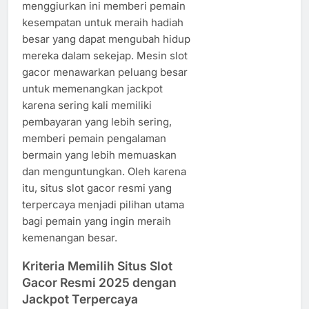
menggiurkan ini memberi pemain
kesempatan untuk meraih hadiah
besar yang dapat mengubah hidup
mereka dalam sekejap. Mesin slot
gacor menawarkan peluang besar
untuk memenangkan jackpot
karena sering kali memiliki
pembayaran yang lebih sering,
memberi pemain pengalaman
bermain yang lebih memuaskan
dan menguntungkan. Oleh karena
itu, situs slot gacor resmi yang
terpercaya menjadi pilihan utama
bagi pemain yang ingin meraih
kemenangan besar.
Kriteria Memilih Situs Slot
Gacor Resmi 2025 dengan
Jackpot Terpercaya