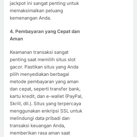
jackpot ini sangat penting untuk
memaksimalkan peluang
kemenangan Anda.
4. Pembayaran yang Cepat dan
Aman
Keamanan transaksi sangat
penting saat memilih situs slot
gacor. Pastikan situs yang Anda
pilih menyediakan berbagai
metode pembayaran yang aman
dan cepat, seperti transfer bank,
kartu kredit, dan e-wallet (PayPal,
Skrill, dll.). Situs yang terpercaya
menggunakan enkripsi SSL untuk
melindungi data pribadi dan
transaksi keuangan Anda,
memberikan rasa aman saat