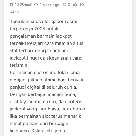
1399aa5
1 year ago
0
10
mins
Temukan situs slot gacor resmi
terpercaya 2025 untuk
pengalaman bermain jackpot
terbaik! Pelajari cara memilih situs
slot terbaik dengan peluang
jackpot tinggi dan keamanan yang
terjamin.
Permainan slot online telah lama
menjadi pilihan utama bagi banyak
penjudi digital di seluruh dunia.
Dengan berbagai macam tema,
grafik yang memukau, dan potensi
jackpot yang luar biasa, tidak heran
jika permainan slot terus menarik
minat pemain dari berbagai
kalangan. Salah satu jenis