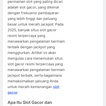
permainan slot yang paling dicari
adalah slot gacor, yang dikenal
dengan frekuensi pembayaran
yang lebih tinggi dan peluang
besar untuk meraih jackpot. Pada
2025, banyak situs slot gacor
resmi terpercaya yang
menawarkan pengalaman bermain
terbaik dengan jackpot yang
menggiurkan. Artikel ini akan
mengulas cara menemukan situs
slot gacor resmi terpercaya yang
menawarkan pengalaman bermain
jackpot terbaik, serta bagaimana
memaksimalkan peluang Anda
untuk meraih kemenangan
slot
gacor
.
Apa Itu Slot Gacor dan