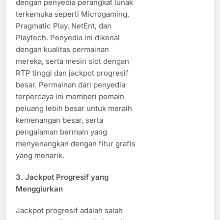
dengan penyedia perangkat lunak
terkemuka seperti Microgaming,
Pragmatic Play, NetEnt, dan
Playtech. Penyedia ini dikenal
dengan kualitas permainan
mereka, serta mesin slot dengan
RTP tinggi dan jackpot progresif
besar. Permainan dari penyedia
terpercaya ini memberi pemain
peluang lebih besar untuk meraih
kemenangan besar, serta
pengalaman bermain yang
menyenangkan dengan fitur grafis
yang menarik.
3. Jackpot Progresif yang
Menggiurkan
Jackpot progresif adalah salah