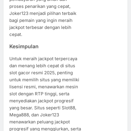
proses penarikan yang cepat,
Joker123 menjadi pilihan terbaik
bagi pemain yang ingin meraih
jackpot terbesar dengan lebih
cepat.
Kesimpulan
Untuk meraih jackpot terpercaya
dan menang lebih cepat di situs
slot gacor resmi 2025, penting
untuk memilih situs yang memiliki
lisensi resmi, menawarkan mesin
slot dengan RTP tinggi, serta
menyediakan jackpot progresif
yang besar. Situs seperti Slot88,
Mega888, dan Joker123
menawarkan peluang jackpot
progresif yang menggiurkan, serta