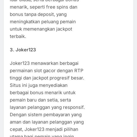
menarik, seperti free spins dan
bonus tanpa deposit, yang
meningkatkan peluang pemain
untuk memenangkan jackpot
terbaik.
3. Joker123
Joker123 menawarkan berbagai
permainan slot gacor dengan RTP
tinggi dan jackpot progresif besar.
Situs ini juga menyediakan
berbagai bonus menarik untuk
pemain baru dan setia, serta
layanan pelanggan yang responsif.
Dengan sistem pembayaran yang
aman dan layanan pelanggan yang
cepat, Joker123 menjadi pilihan
utama bagi pemain yang ingin