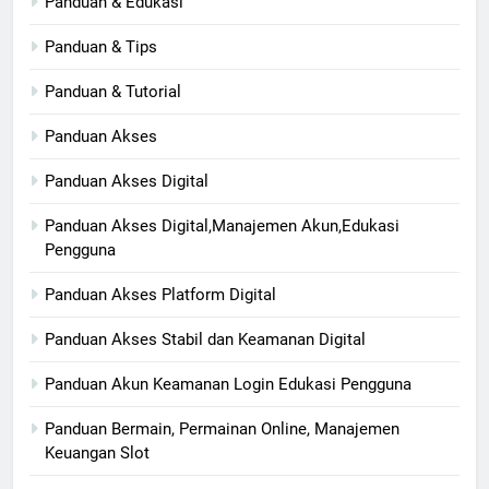
Panduan & Edukasi
Panduan & Tips
Panduan & Tutorial
Panduan Akses
Panduan Akses Digital
Panduan Akses Digital,Manajemen Akun,Edukasi
Pengguna
Panduan Akses Platform Digital
Panduan Akses Stabil dan Keamanan Digital
Panduan Akun Keamanan Login Edukasi Pengguna
Panduan Bermain, Permainan Online, Manajemen
Keuangan Slot