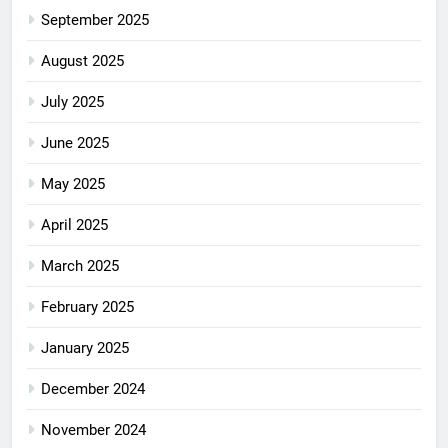
September 2025
August 2025
July 2025
June 2025
May 2025
April 2025
March 2025
February 2025
January 2025
December 2024
November 2024