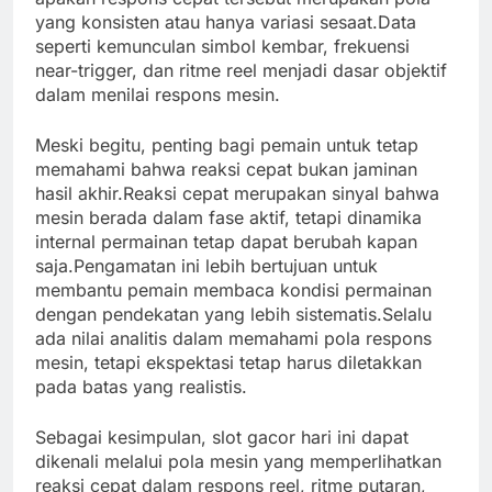
yang konsisten atau hanya variasi sesaat.Data
seperti kemunculan simbol kembar, frekuensi
near-trigger, dan ritme reel menjadi dasar objektif
dalam menilai respons mesin.
Meski begitu, penting bagi pemain untuk tetap
memahami bahwa reaksi cepat bukan jaminan
hasil akhir.Reaksi cepat merupakan sinyal bahwa
mesin berada dalam fase aktif, tetapi dinamika
internal permainan tetap dapat berubah kapan
saja.Pengamatan ini lebih bertujuan untuk
membantu pemain membaca kondisi permainan
dengan pendekatan yang lebih sistematis.Selalu
ada nilai analitis dalam memahami pola respons
mesin, tetapi ekspektasi tetap harus diletakkan
pada batas yang realistis.
Sebagai kesimpulan, slot gacor hari ini dapat
dikenali melalui pola mesin yang memperlihatkan
reaksi cepat dalam respons reel, ritme putaran,