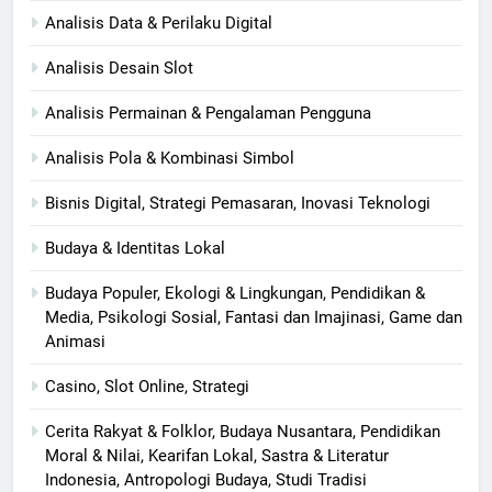
Analisis Data & Perilaku Digital
Analisis Desain Slot
Analisis Permainan & Pengalaman Pengguna
Analisis Pola & Kombinasi Simbol
Bisnis Digital, Strategi Pemasaran, Inovasi Teknologi
Budaya & Identitas Lokal
Budaya Populer, Ekologi & Lingkungan, Pendidikan &
Media, Psikologi Sosial, Fantasi dan Imajinasi, Game dan
Animasi
Casino, Slot Online, Strategi
Cerita Rakyat & Folklor, Budaya Nusantara, Pendidikan
Moral & Nilai, Kearifan Lokal, Sastra & Literatur
Indonesia, Antropologi Budaya, Studi Tradisi