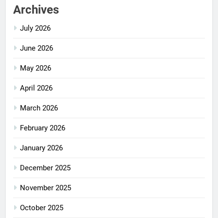
Archives
July 2026
June 2026
May 2026
April 2026
March 2026
February 2026
January 2026
December 2025
November 2025
October 2025