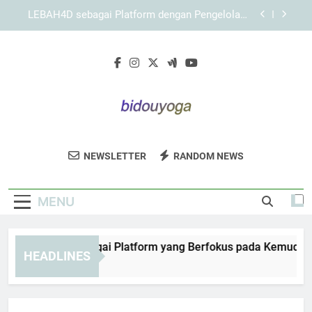
Skip
Panduan Mengatur Penggunaan KAYA787 agar
to
Lebih Efektif
content
KAYA787 sebagai Platform dengan Sistem Adaptif
dan Mudah Dipelajari
EDWINSLOT sebagai Platform yang Berfokus
pada Kemudahan Navigasi
LEBAH4D sebagai Platform dengan Pengelolaan
Fitur yang Terorganisir
Bidou Yoga
Panduan Mengatur Penggunaan KAYA787 agar
Nikmati Kelas Yoga Dan Panduan
Lebih Efektif
NEWSLETTER
RANDOM NEWS
Kesehatan Holistik Di Bidou Yoga. Untuk
KAYA787 sebagai Platform dengan Sistem Adaptif
dan Mudah Dipelajari
Kesejahteraan Tubuh Dan Pikiran.
MENU
WINSLOT sebagai Platform yang Berfokus pada Kemudahan N
HEADLINES
Weeks Ago