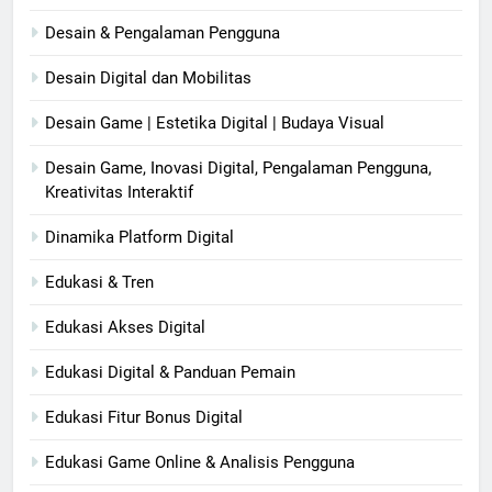
Desain & Pengalaman Pengguna
Desain Digital dan Mobilitas
Desain Game | Estetika Digital | Budaya Visual
Desain Game, Inovasi Digital, Pengalaman Pengguna,
Kreativitas Interaktif
Dinamika Platform Digital
Edukasi & Tren
Edukasi Akses Digital
Edukasi Digital & Panduan Pemain
Edukasi Fitur Bonus Digital
Edukasi Game Online & Analisis Pengguna