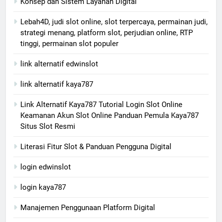
Konsep dan Sistem Layanan Digital
Lebah4D, judi slot online, slot terpercaya, permainan judi,
strategi menang, platform slot, perjudian online, RTP
tinggi, permainan slot populer
link alternatif edwinslot
link alternatif kaya787
Link Alternatif Kaya787 Tutorial Login Slot Online
Keamanan Akun Slot Online Panduan Pemula Kaya787
Situs Slot Resmi
Literasi Fitur Slot & Panduan Pengguna Digital
login edwinslot
login kaya787
Manajemen Penggunaan Platform Digital