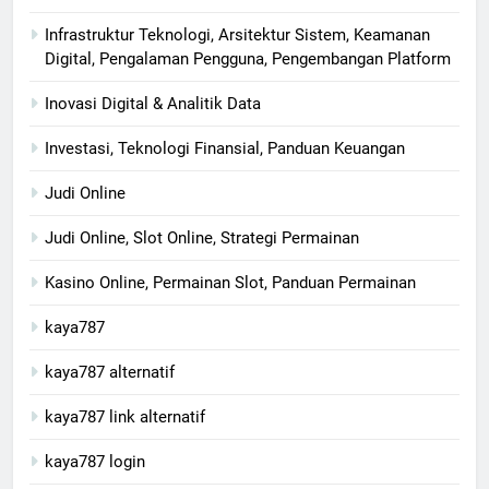
Infrastruktur Teknologi, Arsitektur Sistem, Keamanan
Digital, Pengalaman Pengguna, Pengembangan Platform
Inovasi Digital & Analitik Data
Investasi, Teknologi Finansial, Panduan Keuangan
Judi Online
Judi Online, Slot Online, Strategi Permainan
Kasino Online, Permainan Slot, Panduan Permainan
kaya787
kaya787 alternatif
kaya787 link alternatif
kaya787 login