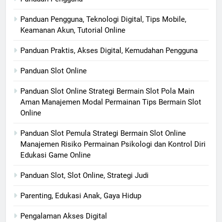
Panduan Pengguna, Teknologi Digital, Tips Mobile,
Keamanan Akun, Tutorial Online
Panduan Praktis, Akses Digital, Kemudahan Pengguna
Panduan Slot Online
Panduan Slot Online Strategi Bermain Slot Pola Main
Aman Manajemen Modal Permainan Tips Bermain Slot
Online
Panduan Slot Pemula Strategi Bermain Slot Online
Manajemen Risiko Permainan Psikologi dan Kontrol Diri
Edukasi Game Online
Panduan Slot, Slot Online, Strategi Judi
Parenting, Edukasi Anak, Gaya Hidup
Pengalaman Akses Digital