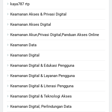
kaya787 rtp
Keamanan Akses & Privasi Digital
Keamanan Akses Digital
Keamanan Akun,Privasi Digital,Panduan Akses Online
Keamanan Data
Keamanan Digital
Keamanan Digital & Edukasi Pengguna
Keamanan Digital & Layanan Pengguna
Keamanan Digital & Literasi Pengguna
Keamanan Digital & Teknologi Akses
Keamanan Digital, Perlindungan Data