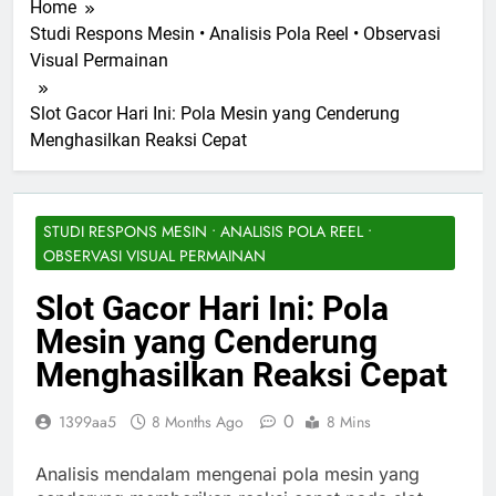
Home
Studi Respons Mesin • Analisis Pola Reel • Observasi
Visual Permainan
Slot Gacor Hari Ini: Pola Mesin yang Cenderung
Menghasilkan Reaksi Cepat
STUDI RESPONS MESIN • ANALISIS POLA REEL •
OBSERVASI VISUAL PERMAINAN
Slot Gacor Hari Ini: Pola
Mesin yang Cenderung
Menghasilkan Reaksi Cepat
0
1399aa5
8 Months Ago
8 Mins
Analisis mendalam mengenai pola mesin yang