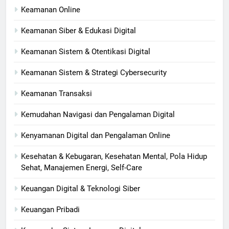
Keamanan Online
Keamanan Siber & Edukasi Digital
Keamanan Sistem & Otentikasi Digital
Keamanan Sistem & Strategi Cybersecurity
Keamanan Transaksi
Kemudahan Navigasi dan Pengalaman Digital
Kenyamanan Digital dan Pengalaman Online
Kesehatan & Kebugaran, Kesehatan Mental, Pola Hidup
Sehat, Manajemen Energi, Self-Care
Keuangan Digital & Teknologi Siber
Keuangan Pribadi