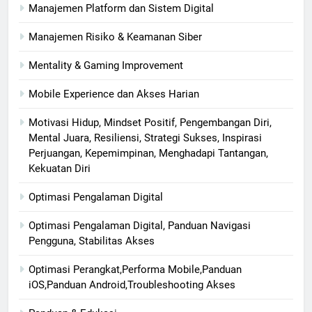
Manajemen Platform dan Sistem Digital
Manajemen Risiko & Keamanan Siber
Mentality & Gaming Improvement
Mobile Experience dan Akses Harian
Motivasi Hidup, Mindset Positif, Pengembangan Diri,
Mental Juara, Resiliensi, Strategi Sukses, Inspirasi
Perjuangan, Kepemimpinan, Menghadapi Tantangan,
Kekuatan Diri
Optimasi Pengalaman Digital
Optimasi Pengalaman Digital, Panduan Navigasi
Pengguna, Stabilitas Akses
Optimasi Perangkat,Performa Mobile,Panduan
iOS,Panduan Android,Troubleshooting Akses