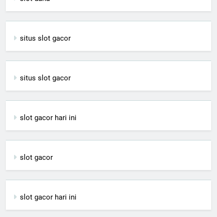
situs slot gacor
situs slot gacor
slot gacor hari ini
slot gacor
slot gacor hari ini