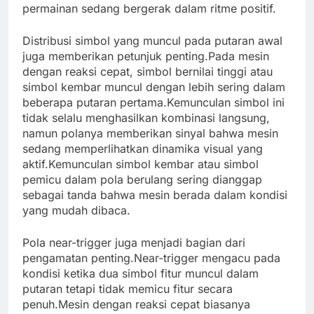
permainan sedang bergerak dalam ritme positif.
Distribusi simbol yang muncul pada putaran awal
juga memberikan petunjuk penting.Pada mesin
dengan reaksi cepat, simbol bernilai tinggi atau
simbol kembar muncul dengan lebih sering dalam
beberapa putaran pertama.Kemunculan simbol ini
tidak selalu menghasilkan kombinasi langsung,
namun polanya memberikan sinyal bahwa mesin
sedang memperlihatkan dinamika visual yang
aktif.Kemunculan simbol kembar atau simbol
pemicu dalam pola berulang sering dianggap
sebagai tanda bahwa mesin berada dalam kondisi
yang mudah dibaca.
Pola near-trigger juga menjadi bagian dari
pengamatan penting.Near-trigger mengacu pada
kondisi ketika dua simbol fitur muncul dalam
putaran tetapi tidak memicu fitur secara
penuh.Mesin dengan reaksi cepat biasanya