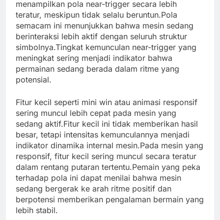
menampilkan pola near-trigger secara lebih
teratur, meskipun tidak selalu beruntun.Pola
semacam ini menunjukkan bahwa mesin sedang
berinteraksi lebih aktif dengan seluruh struktur
simbolnya.Tingkat kemunculan near-trigger yang
meningkat sering menjadi indikator bahwa
permainan sedang berada dalam ritme yang
potensial.
Fitur kecil seperti mini win atau animasi responsif
sering muncul lebih cepat pada mesin yang
sedang aktif.Fitur kecil ini tidak memberikan hasil
besar, tetapi intensitas kemunculannya menjadi
indikator dinamika internal mesin.Pada mesin yang
responsif, fitur kecil sering muncul secara teratur
dalam rentang putaran tertentu.Pemain yang peka
terhadap pola ini dapat menilai bahwa mesin
sedang bergerak ke arah ritme positif dan
berpotensi memberikan pengalaman bermain yang
lebih stabil.