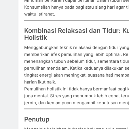
Minuman berkafein dapat bertahan dalam tubuh se
Konsumsilah hanya pada pagi atau siang hari agar
waktu istirahat.
Kombinasi Relaksasi dan Tidur: K
Holistik
Menggabungkan teknik relaksasi dengan tidur yang 
memberikan efek pemulihan yang lebih optimal. R
menenangkan tubuh sebelum tidur, sementara tidu
pemulihan mendalam. Ketika keduanya dilakukan se
tingkat energi akan meningkat, suasana hati membai
harian ikut naik.
Pemulihan holistik ini tidak hanya bermanfaat bagi k
juga mental. Stres yang menumpuk lebih cepat terura
jernih, dan kemampuan mengambil keputusan menjad
Penutup