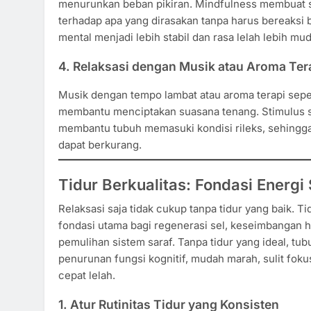
menurunkan beban pikiran. Mindfulness membuat s
terhadap apa yang dirasakan tanpa harus bereaksi b
mental menjadi lebih stabil dan rasa lelah lebih mud
4. Relaksasi dengan Musik atau Aroma Ter
Musik dengan tempo lambat atau aroma terapi seper
membantu menciptakan suasana tenang. Stimulus s
membantu tubuh memasuki kondisi rileks, sehingg
dapat berkurang.
Tidur Berkualitas: Fondasi Energi
Relaksasi saja tidak cukup tanpa tidur yang baik. Ti
fondasi utama bagi regenerasi sel, keseimbangan 
pemulihan sistem saraf. Tanpa tidur yang ideal, tu
penurunan fungsi kognitif, mudah marah, sulit fokus
cepat lelah.
1. Atur Rutinitas Tidur yang Konsisten