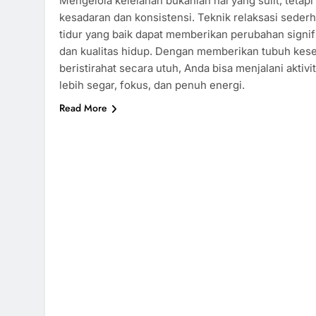
Mengelola kelelahan bukanlah hal yang sulit, teta
kesadaran dan konsistensi. Teknik relaksasi seder
tidur yang baik dapat memberikan perubahan signif
dan kualitas hidup. Dengan memberikan tubuh kes
beristirahat secara utuh, Anda bisa menjalani aktiv
lebih segar, fokus, dan penuh energi.
Read More