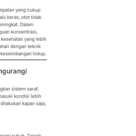
empatan yang cukup
lu keras, otot tidak
eningkat. Dalam
guan konsentrasi,
 kesehatan yang lebih
lahan dengan teknik
a keseimbangan hidup.
ngurangi
gkan sistem saraf,
suki kondisi lebih
dilakukan kapan saja,
alami tubuh. Teknik