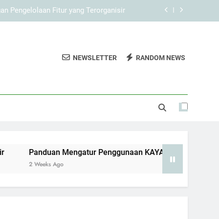
n Pengelolaan Fitur yang Terorganisir
enggunaan KAYA787 agar Lebih Efektif
 Sistem Adaptif dan Mudah Dipelajari
NEWSLETTER
RANDOM NEWS
ng Berfokus pada Kemudahan Navigasi
k Kesejahteraan Tubuh Dan Pikiran.
n Pengelolaan Fitur yang Terorganisir
enggunaan KAYA787 agar Lebih Efektif
 Sistem Adaptif dan Mudah Dipelajari
duan Mengatur Penggunaan KAYA787 agar Lebih Efektif
eks Ago