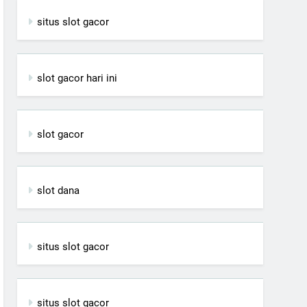
situs slot gacor
slot gacor hari ini
slot gacor
slot dana
situs slot gacor
situs slot gacor