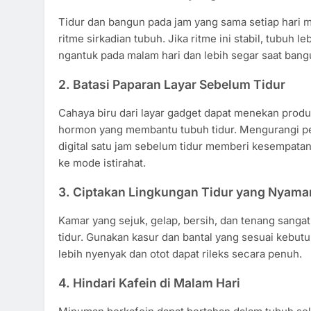
Tidur dan bangun pada jam yang sama setiap hari
ritme sirkadian tubuh. Jika ritme ini stabil, tubuh 
ngantuk pada malam hari dan lebih segar saat bang
2. Batasi Paparan Layar Sebelum Tidur
Cahaya biru dari layar gadget dapat menekan produ
hormon yang membantu tubuh tidur. Mengurangi p
digital satu jam sebelum tidur memberi kesempata
ke mode istirahat.
3. Ciptakan Lingkungan Tidur yang Nyama
Kamar yang sejuk, gelap, bersih, dan tenang sanga
tidur. Gunakan kasur dan bantal yang sesuai kebutu
lebih nyenyak dan otot dapat rileks secara penuh.
4. Hindari Kafein di Malam Hari