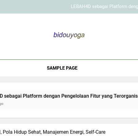
LEBAH4D sebagai Platform denga
Panduan Mengatur P
KAYA787 sebagai Platform dengan
EDWINSLOT sebagai Platform ya
ou Yoga
las Yoga Dan Panduan Kesehatan Holistik Di Bidou Yoga. Untu
LEBAH4D sebagai Platform denga
SAMPLE PAGE
Panduan Mengatur P
KAYA787 sebagai Platform dengan
tform dengan Pengelolaan Fitur yang Terorganisir
Pan
2 We
 Pola Hidup Sehat, Manajemen Energi, Self-Care