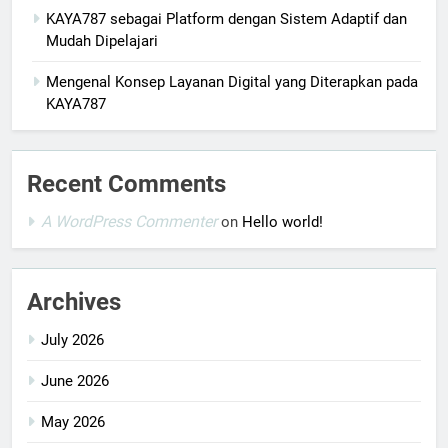
KAYA787 sebagai Platform dengan Sistem Adaptif dan
Mudah Dipelajari
Mengenal Konsep Layanan Digital yang Diterapkan pada
KAYA787
Recent Comments
A WordPress Commenter
on
Hello world!
Archives
July 2026
June 2026
May 2026