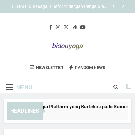
Skip
Panduan Mengatur Penggunaan KAYA787 agar
to
Lebih Efektif
content
KAYA787 sebagai Platform dengan Sistem Adaptif
dan Mudah Dipelajari
EDWINSLOT sebagai Platform yang Berfokus
pada Kemudahan Navigasi
LEBAH4D sebagai Platform dengan Pengelolaan
Fitur yang Terorganisir
Bidou Yoga
Panduan Mengatur Penggunaan KAYA787 agar
Nikmati Kelas Yoga Dan Panduan
Lebih Efektif
NEWSLETTER
RANDOM NEWS
Kesehatan Holistik Di Bidou Yoga. Untuk
KAYA787 sebagai Platform dengan Sistem Adaptif
dan Mudah Dipelajari
Kesejahteraan Tubuh Dan Pikiran.
MENU
WINSLOT sebagai Platform yang Berfokus pada Kemudahan N
HEADLINES
Weeks Ago