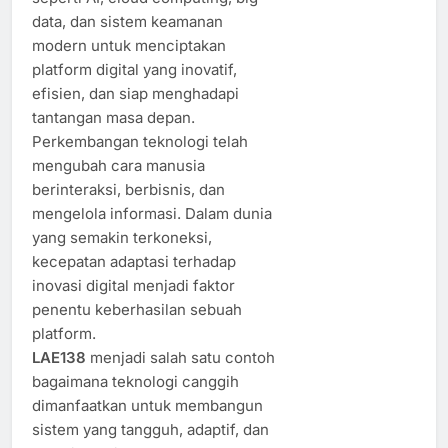
data, dan sistem keamanan
modern untuk menciptakan
platform digital yang inovatif,
efisien, dan siap menghadapi
tantangan masa depan.
Perkembangan teknologi telah
mengubah cara manusia
berinteraksi, berbisnis, dan
mengelola informasi. Dalam dunia
yang semakin terkoneksi,
kecepatan adaptasi terhadap
inovasi digital menjadi faktor
penentu keberhasilan sebuah
platform.
LAE138
menjadi salah satu contoh
bagaimana teknologi canggih
dimanfaatkan untuk membangun
sistem yang tangguh, adaptif, dan