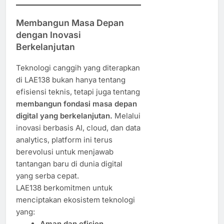
Membangun Masa Depan
dengan Inovasi
Berkelanjutan
Teknologi canggih yang diterapkan
di LAE138 bukan hanya tentang
efisiensi teknis, tetapi juga tentang
membangun fondasi masa depan
digital yang berkelanjutan.
Melalui
inovasi berbasis AI, cloud, dan data
analytics, platform ini terus
berevolusi untuk menjawab
tantangan baru di dunia digital
yang serba cepat.
LAE138 berkomitmen untuk
menciptakan ekosistem teknologi
yang:
Aman dan efisien.