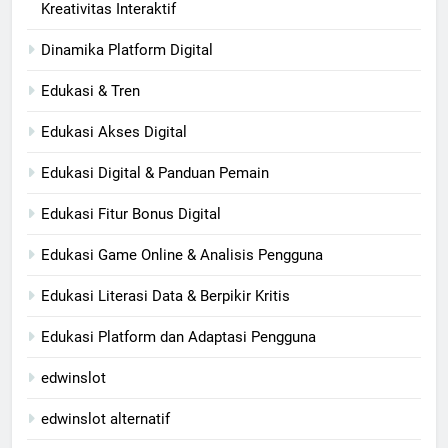
Kreativitas Interaktif
Dinamika Platform Digital
Edukasi & Tren
Edukasi Akses Digital
Edukasi Digital & Panduan Pemain
Edukasi Fitur Bonus Digital
Edukasi Game Online & Analisis Pengguna
Edukasi Literasi Data & Berpikir Kritis
Edukasi Platform dan Adaptasi Pengguna
edwinslot
edwinslot alternatif