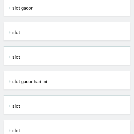
slot gacor
slot
slot
slot gacor hari ini
slot
slot