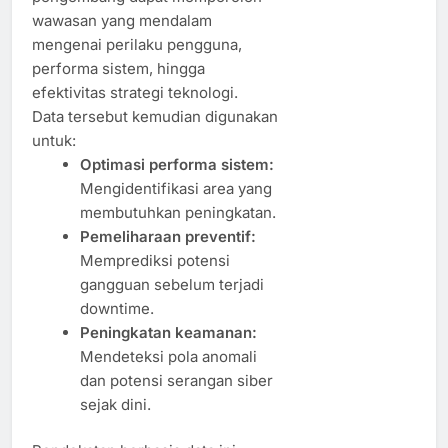
wawasan yang mendalam
mengenai perilaku pengguna,
performa sistem, hingga
efektivitas strategi teknologi.
Data tersebut kemudian digunakan
untuk:
Optimasi performa sistem:
Mengidentifikasi area yang
membutuhkan peningkatan.
Pemeliharaan preventif:
Memprediksi potensi
gangguan sebelum terjadi
downtime.
Peningkatan keamanan:
Mendeteksi pola anomali
dan potensi serangan siber
sejak dini.