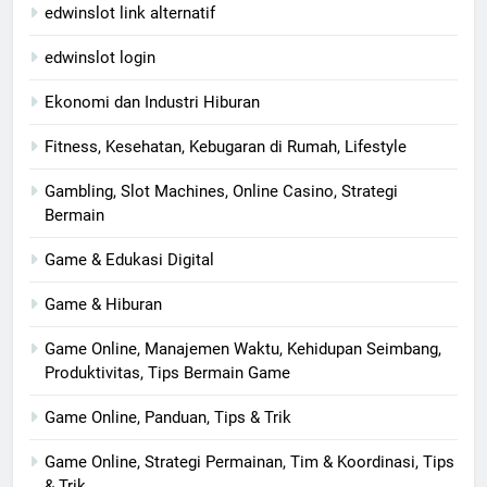
edwinslot link alternatif
edwinslot login
Ekonomi dan Industri Hiburan
Fitness, Kesehatan, Kebugaran di Rumah, Lifestyle
Gambling, Slot Machines, Online Casino, Strategi
Bermain
Game & Edukasi Digital
Game & Hiburan
Game Online, Manajemen Waktu, Kehidupan Seimbang,
Produktivitas, Tips Bermain Game
Game Online, Panduan, Tips & Trik
Game Online, Strategi Permainan, Tim & Koordinasi, Tips
& Trik