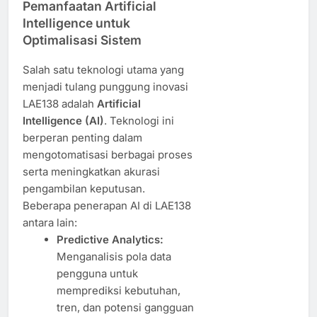
Pemanfaatan Artificial
Intelligence untuk
Optimalisasi Sistem
Salah satu teknologi utama yang
menjadi tulang punggung inovasi
LAE138 adalah
Artificial
Intelligence (AI)
. Teknologi ini
berperan penting dalam
mengotomatisasi berbagai proses
serta meningkatkan akurasi
pengambilan keputusan.
Beberapa penerapan AI di LAE138
antara lain:
Predictive Analytics:
Menganalisis pola data
pengguna untuk
memprediksi kebutuhan,
tren, dan potensi gangguan