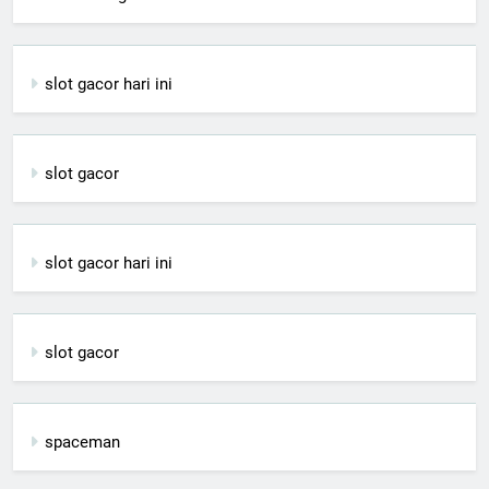
slot gacor hari ini
slot gacor
slot gacor hari ini
slot gacor
spaceman