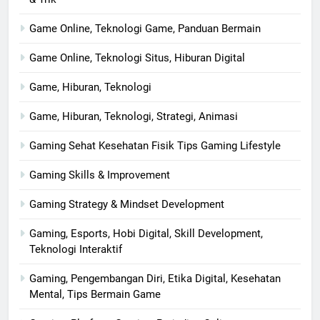
Game Online, Teknologi Game, Panduan Bermain
Game Online, Teknologi Situs, Hiburan Digital
Game, Hiburan, Teknologi
Game, Hiburan, Teknologi, Strategi, Animasi
Gaming Sehat Kesehatan Fisik Tips Gaming Lifestyle
Gaming Skills & Improvement
Gaming Strategy & Mindset Development
Gaming, Esports, Hobi Digital, Skill Development,
Teknologi Interaktif
Gaming, Pengembangan Diri, Etika Digital, Kesehatan
Mental, Tips Bermain Game