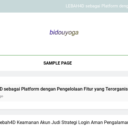
LEBAH4D sebagai Platform denga
Panduan Mengatur P
KAYA787 sebagai Platform dengan
EDWINSLOT sebagai Platform ya
ou Yoga
las Yoga Dan Panduan Kesehatan Holistik Di Bidou Yoga. Untu
LEBAH4D sebagai Platform denga
SAMPLE PAGE
Panduan Mengatur P
KAYA787 sebagai Platform dengan
atform dengan Pengelolaan Fitur yang Terorganisir
Pan
2 We
 Lebah4D Keamanan Akun Judi Strategi Login Aman Pengalaman