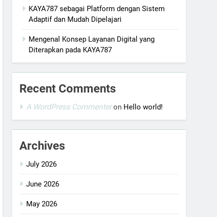
KAYA787 sebagai Platform dengan Sistem
Adaptif dan Mudah Dipelajari
Mengenal Konsep Layanan Digital yang
Diterapkan pada KAYA787
Recent Comments
A WordPress Commenter
on
Hello world!
Archives
July 2026
June 2026
May 2026