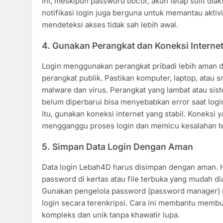
ini, meskipun password bocor, akun tetap sulit diaks
notifikasi login juga berguna untuk memantau aktiv
mendeteksi akses tidak sah lebih awal.
4. Gunakan Perangkat dan Koneksi Intern
Login menggunakan perangkat pribadi lebih aman 
perangkat publik. Pastikan komputer, laptop, atau 
malware dan virus. Perangkat yang lambat atau sis
belum diperbarui bisa menyebabkan error saat logi
itu, gunakan koneksi internet yang stabil. Koneksi 
mengganggu proses login dan memicu kesalahan te
5. Simpan Data Login Dengan Aman
Data login Lebah4D harus disimpan dengan aman. 
password di kertas atau file terbuka yang mudah di
Gunakan pengelola password (password manager)
login secara terenkripsi. Cara ini membantu memb
kompleks dan unik tanpa khawatir lupa.