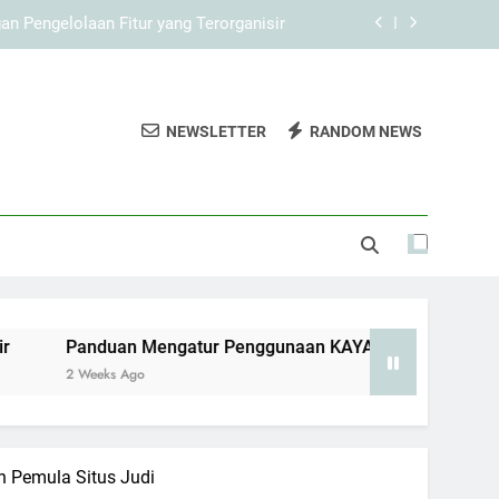
n Pengelolaan Fitur yang Terorganisir
enggunaan KAYA787 agar Lebih Efektif
 Sistem Adaptif dan Mudah Dipelajari
NEWSLETTER
RANDOM NEWS
ng Berfokus pada Kemudahan Navigasi
k Kesejahteraan Tubuh Dan Pikiran.
n Pengelolaan Fitur yang Terorganisir
enggunaan KAYA787 agar Lebih Efektif
 Sistem Adaptif dan Mudah Dipelajari
duan Mengatur Penggunaan KAYA787 agar Lebih Efektif
eks Ago
 Pemula Situs Judi