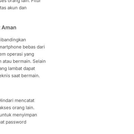
es orang lain. Fitur
itas akun dan
et Aman
dibandingkan
smartphone bebas dari
tem operasi yang
n atau bermain. Selain
yang lambat dapat
knis saat bermain.
Hindari mencatat
akses orang lain.
 untuk menyimpan
uat password