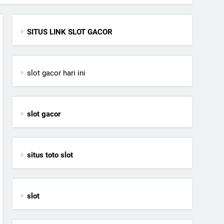
SITUS LINK SLOT GACOR
slot gacor hari ini
slot gacor
situs toto slot
slot