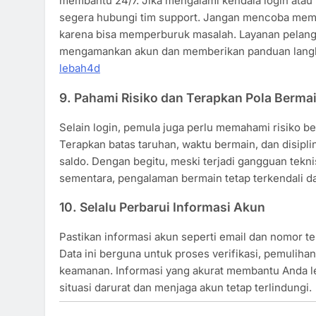
membantu 24/7. Jika mengalami kendala login ata
segera hubungi tim support. Jangan mencoba memp
karena bisa memperburuk masalah. Layanan pelan
mengamankan akun dan memberikan panduan langk
lebah4d
9. Pahami Risiko dan Terapkan Pola Berm
Selain login, pemula juga perlu memahami risiko be
Terapkan batas taruhan, waktu bermain, dan disipl
saldo. Dengan begitu, meski terjadi gangguan tekni
sementara, pengalaman bermain tetap terkendali d
10. Selalu Perbarui Informasi Akun
Pastikan informasi akun seperti email dan nomor te
Data ini berguna untuk proses verifikasi, pemulihan
keamanan. Informasi yang akurat membantu Anda l
situasi darurat dan menjaga akun tetap terlindungi.