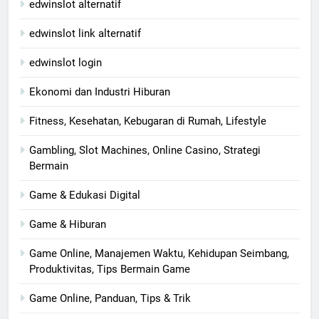
edwinslot alternatif
edwinslot link alternatif
edwinslot login
Ekonomi dan Industri Hiburan
Fitness, Kesehatan, Kebugaran di Rumah, Lifestyle
Gambling, Slot Machines, Online Casino, Strategi
Bermain
Game & Edukasi Digital
Game & Hiburan
Game Online, Manajemen Waktu, Kehidupan Seimbang,
Produktivitas, Tips Bermain Game
Game Online, Panduan, Tips & Trik