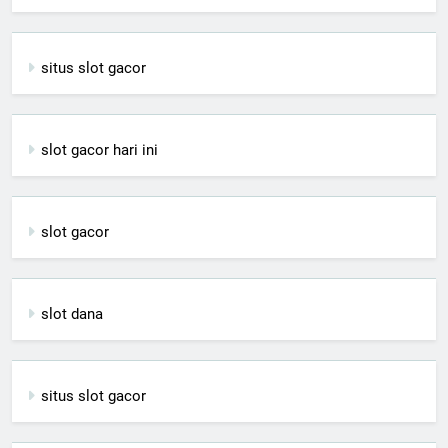
situs slot gacor
slot gacor hari ini
slot gacor
slot dana
situs slot gacor