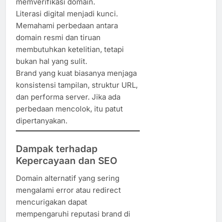
memverifikasi domain.
Literasi digital menjadi kunci.
Memahami perbedaan antara
domain resmi dan tiruan
membutuhkan ketelitian, tetapi
bukan hal yang sulit.
Brand yang kuat biasanya menjaga
konsistensi tampilan, struktur URL,
dan performa server. Jika ada
perbedaan mencolok, itu patut
dipertanyakan.
Dampak terhadap
Kepercayaan dan SEO
Domain alternatif yang sering
mengalami error atau redirect
mencurigakan dapat
mempengaruhi reputasi brand di