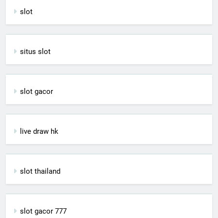
slot
situs slot
slot gacor
live draw hk
slot thailand
slot gacor 777