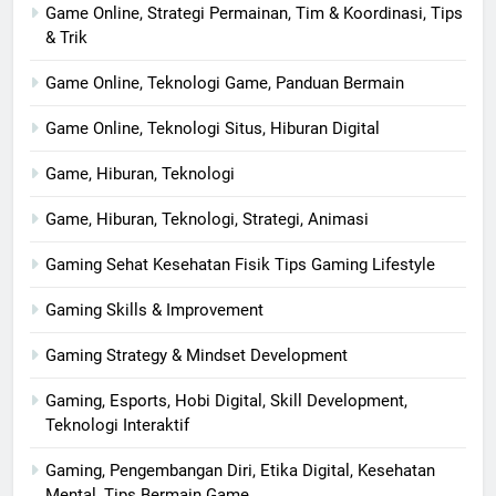
Game Online, Strategi Permainan, Tim & Koordinasi, Tips
& Trik
Game Online, Teknologi Game, Panduan Bermain
Game Online, Teknologi Situs, Hiburan Digital
Game, Hiburan, Teknologi
Game, Hiburan, Teknologi, Strategi, Animasi
Gaming Sehat Kesehatan Fisik Tips Gaming Lifestyle
Gaming Skills & Improvement
Gaming Strategy & Mindset Development
Gaming, Esports, Hobi Digital, Skill Development,
Teknologi Interaktif
Gaming, Pengembangan Diri, Etika Digital, Kesehatan
Mental, Tips Bermain Game