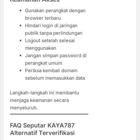
Gunakan perangkat dengan
browser terbaru
Hindari login di jaringan
publik tanpa perlindungan
Logout setelah selesai
menggunakan
Jangan simpan password di
perangkat umum
Periksa kembali domain
sebelum memasukkan data
Langkah-langkah ini membantu
menjaga keamanan secara
menyeluruh.
FAQ Seputar KAYA787
Alternatif Terverifikasi