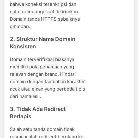
bahwa koneksi terenkripsi dan
data terlindungi saat dikirimkan.
Domain tanpa HTTPS sebaiknya
dihindari.
2. Struktur Nama Domain
Konsisten
Domain terverifikasi biasanya
memiliki pola penamaan yang
relevan dengan brand. Hindari
domain dengan tambahan karakter
acak atau ejaan yang berbeda tipis
dari nama asli.
3. Tidak Ada Redirect
Berlapis
Salah satu tanda domain tidak
resmi adalah redirect berulang ke