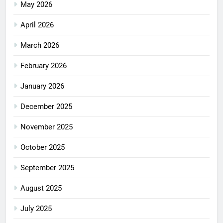
May 2026
April 2026
March 2026
February 2026
January 2026
December 2025
November 2025
October 2025
September 2025
August 2025
July 2025