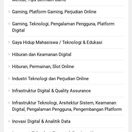
Gaming, Platform Gaming, Perjudian Online
Gaming, Teknologi, Pengalaman Pengguna, Platform
Digital
Gaya Hidup Mahasiswa / Teknologi & Edukasi
Hiburan dan Keamanan Digital
Hiburan, Permainan, Slot Online
Industri Teknologi dan Perjudian Online
Infrastruktur Digital & Quality Assurance
Infrastruktur Teknologi, Arsitektur Sistem, Keamanan
Digital, Pengalaman Pengguna, Pengembangan Platform
Inovasi Digital & Analitik Data