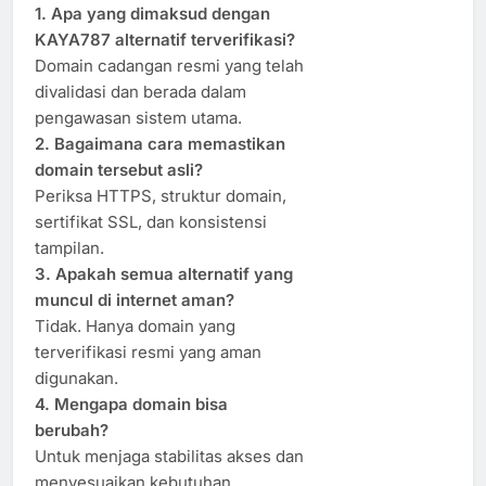
1. Apa yang dimaksud dengan
KAYA787 alternatif terverifikasi?
Domain cadangan resmi yang telah
divalidasi dan berada dalam
pengawasan sistem utama.
2. Bagaimana cara memastikan
domain tersebut asli?
Periksa HTTPS, struktur domain,
sertifikat SSL, dan konsistensi
tampilan.
3. Apakah semua alternatif yang
muncul di internet aman?
Tidak. Hanya domain yang
terverifikasi resmi yang aman
digunakan.
4. Mengapa domain bisa
berubah?
Untuk menjaga stabilitas akses dan
menyesuaikan kebutuhan