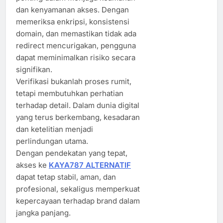
dan kenyamanan akses. Dengan
memeriksa enkripsi, konsistensi
domain, dan memastikan tidak ada
redirect mencurigakan, pengguna
dapat meminimalkan risiko secara
signifikan.
Verifikasi bukanlah proses rumit,
tetapi membutuhkan perhatian
terhadap detail. Dalam dunia digital
yang terus berkembang, kesadaran
dan ketelitian menjadi
perlindungan utama.
Dengan pendekatan yang tepat,
akses ke
KAYA787 ALTERNATIF
dapat tetap stabil, aman, dan
profesional, sekaligus memperkuat
kepercayaan terhadap brand dalam
jangka panjang.