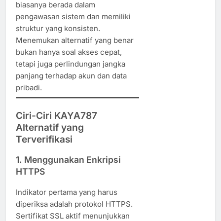
biasanya berada dalam
pengawasan sistem dan memiliki
struktur yang konsisten.
Menemukan alternatif yang benar
bukan hanya soal akses cepat,
tetapi juga perlindungan jangka
panjang terhadap akun dan data
pribadi.
Ciri-Ciri KAYA787
Alternatif yang
Terverifikasi
1. Menggunakan Enkripsi
HTTPS
Indikator pertama yang harus
diperiksa adalah protokol HTTPS.
Sertifikat SSL aktif menunjukkan