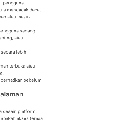
si pengguna.
putus mendadak dapat
an atau masuk
a pengguna sedang
nting, atau
 secara lebih
aman terbuka atau
a.
diperhatikan sebelum
galaman
 desain platform.
 apakah akses terasa