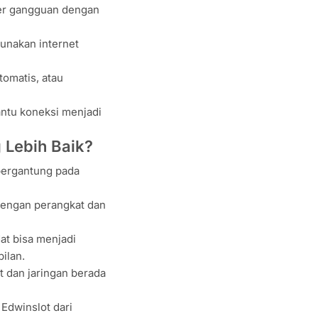
r gangguan dengan
gunakan internet
tomatis, atau
antu koneksi menjadi
 Lebih Baik?
 bergantung pada
 dengan perangkat dan
at bisa menjadi
ilan.
at dan jaringan berada
Edwinslot dari