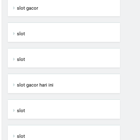
slot gacor
slot
slot
slot gacor hari ini
slot
slot