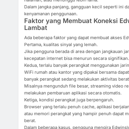
Dalam jangka panjang, gangguan kecil seperti ini 
kenyamanan penggunaan.
Faktor yang Membuat Koneksi Edw
Lambat
Ada beberapa faktor yang dapat membuat akses Edw
Pertama, kualitas sinyal yang lemah.
Jika pengguna berada di area dengan jangkauan jar
kecepatan internet bisa menurun secara signifikan.
Kedua, terlalu banyak perangkat menggunakan jari
WiFi rumah atau kantor yang dipakai bersama dapat
banyak perangkat sedang melakukan aktivitas berat
Misalnya mengunduh file besar, streaming video res
melakukan pembaruan aplikasi secara otomatis.
Ketiga, kondisi perangkat juga berpengaruh.
Browser yang terlalu penuh cache, aplikasi berjalan 
atau memori perangkat yang hampir penuh dapat m
berat.
Dalam beberapa kasus, pengguna mengira Edwinslo