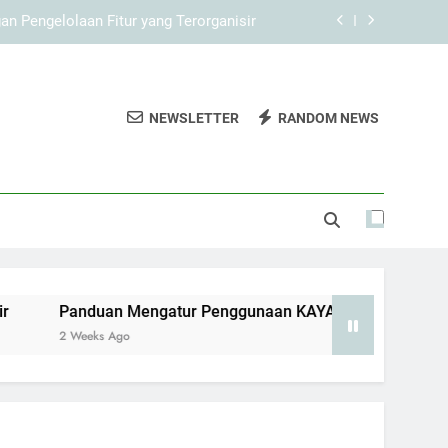
n Pengelolaan Fitur yang Terorganisir
enggunaan KAYA787 agar Lebih Efektif
 Sistem Adaptif dan Mudah Dipelajari
NEWSLETTER
RANDOM NEWS
ng Berfokus pada Kemudahan Navigasi
k Kesejahteraan Tubuh Dan Pikiran.
n Pengelolaan Fitur yang Terorganisir
enggunaan KAYA787 agar Lebih Efektif
 Sistem Adaptif dan Mudah Dipelajari
duan Mengatur Penggunaan KAYA787 agar Lebih Efektif
eks Ago