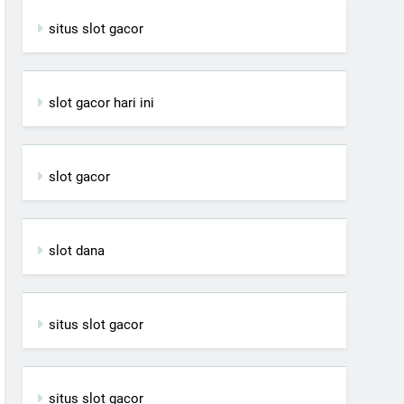
situs slot gacor
slot gacor hari ini
slot gacor
slot dana
situs slot gacor
situs slot gacor