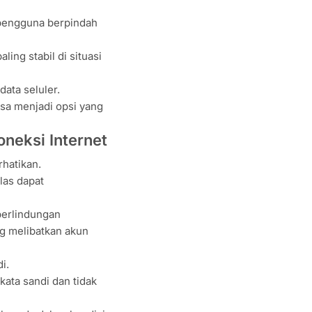
 pengguna berpindah
ing stabil di situasi
data seluler.
bisa menjadi opsi yang
neksi Internet
rhatikan.
las dapat
 perlindungan
ng melibatkan akun
i.
kata sandi dan tidak