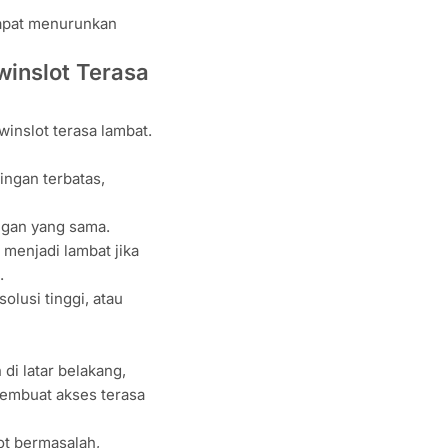
dapat menurunkan
inslot Terasa
inslot terasa lambat.
ingan terbatas,
ngan yang sama.
 menjadi lambat jika
.
olusi tinggi, atau
di latar belakang,
embuat akses terasa
t bermasalah,