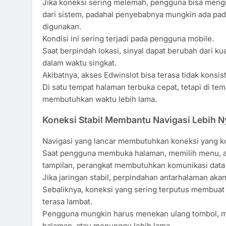
Jika koneksi sering melemah, pengguna bisa mengi
dari sistem, padahal penyebabnya mungkin ada pad
digunakan.
Kondisi ini sering terjadi pada pengguna mobile.
Saat berpindah lokasi, sinyal dapat berubah dari k
dalam waktu singkat.
Akibatnya, akses Edwinslot bisa terasa tidak konsis
Di satu tempat halaman terbuka cepat, tetapi di tem
membutuhkan waktu lebih lama.
Koneksi Stabil Membantu Navigasi Lebih 
Navigasi yang lancar membutuhkan koneksi yang k
Saat pengguna membuka halaman, memilih menu, 
tampilan, perangkat membutuhkan komunikasi data 
Jika jaringan stabil, perpindahan antarhalaman akan
Sebaliknya, koneksi yang sering terputus membuat
terasa lambat.
Pengguna mungkin harus menekan ulang tombol, 
halaman, atau menunggu lebih lama.