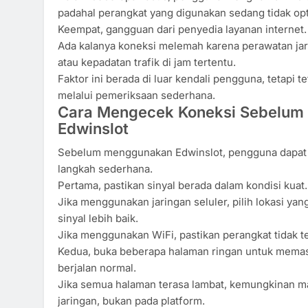
padahal perangkat yang digunakan sedang tidak opt
Keempat, gangguan dari penyedia layanan internet.
Ada kalanya koneksi melemah karena perawatan jar
atau kepadatan trafik di jam tertentu.
Faktor ini berada di luar kendali pengguna, tetapi te
melalui pemeriksaan sederhana.
Cara Mengecek Koneksi Sebelum
Edwinslot
Sebelum menggunakan Edwinslot, pengguna dapat
langkah sederhana.
Pertama, pastikan sinyal berada dalam kondisi kuat.
Jika menggunakan jaringan seluler, pilih lokasi ya
sinyal lebih baik.
Jika menggunakan WiFi, pastikan perangkat tidak ter
Kedua, buka beberapa halaman ringan untuk memast
berjalan normal.
Jika semua halaman terasa lambat, kemungkinan m
jaringan, bukan pada platform.