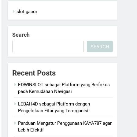
slot gacor
Search
SEARCH
Recent Posts
EDWINSLOT sebagai Platform yang Berfokus
pada Kemudahan Navigasi
LEBAH4D sebagai Platform dengan
Pengelolaan Fitur yang Terorganisir
Panduan Mengatur Penggunaan KAYA787 agar
Lebih Efektif