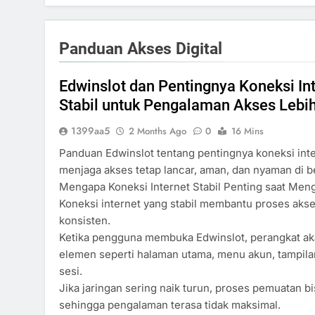
Panduan Akses Digital
Edwinslot dan Pentingnya Koneksi In
Stabil untuk Pengalaman Akses Lebi
1399aa5
2 Months Ago
0
16 Mins
Panduan Edwinslot tentang pentingnya koneksi inte
menjaga akses tetap lancar, aman, dan nyaman di b
Mengapa Koneksi Internet Stabil Penting saat Men
Koneksi internet yang stabil membantu proses akses
konsisten.
Ketika pengguna membuka Edwinslot, perangkat a
elemen seperti halaman utama, menu akun, tampilan
sesi.
Jika jaringan sering naik turun, proses pemuatan b
sehingga pengalaman terasa tidak maksimal.