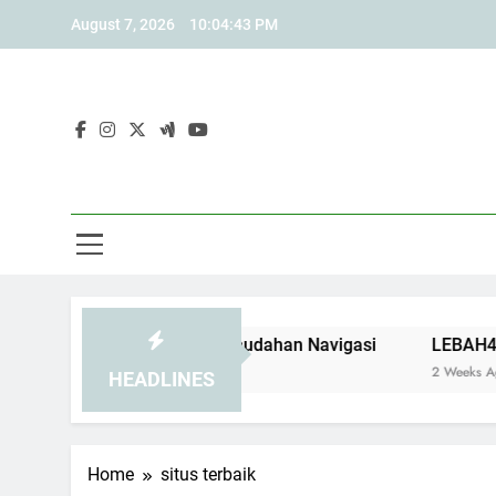
Skip
August 7, 2026
10:04:44 PM
to
content
Bid
Nikmati Ke
erfokus pada Kemudahan Navigasi
LEBAH4D sebagai Pla
2 Weeks Ago
HEADLINES
Home
situs terbaik