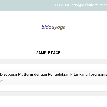
LEBAH4D sebagai Platform denga
Panduan Mengatur P
KAYA787 sebagai Platform dengan
EDWINSLOT sebagai Platform ya
ou Yoga
las Yoga Dan Panduan Kesehatan Holistik Di Bidou Yoga. Untu
LEBAH4D sebagai Platform denga
SAMPLE PAGE
Panduan Mengatur P
KAYA787 sebagai Platform dengan
tform dengan Pengelolaan Fitur yang Terorganisir
Pand
3 Wee