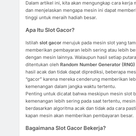
Dalam artikel ini, kita akan mengungkap cara kerja
dan menjelaskan mengapa mesin ini dapat memberi
tinggi untuk meraih hadiah besar.
Apa Itu Slot Gacor?
Istilah
slot gacor
merujuk pada mesin slot yang tam
memberikan pembayaran lebih sering atau lebih be
dengan mesin lainnya. Walaupun hasil setiap putara
ditentukan oleh
Random Number Generator (RNG)
hasil acak dan tidak dapat diprediksi, beberapa mes
“gacor” karena mereka cenderung memberikan leb
kemenangan dalam jangka waktu tertentu.
Penting untuk dicatat bahwa meskipun mesin slot 
kemenangan lebih sering pada saat tertentu, mesin
berdasarkan algoritma acak dan tidak ada cara pas
kapan mesin akan memberikan pembayaran besar.
Bagaimana Slot Gacor Bekerja?