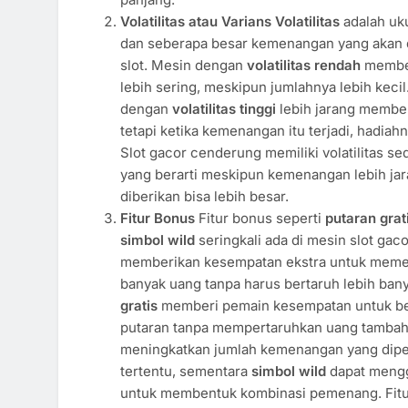
Volatilitas atau Varians
Volatilitas
adalah uk
dan seberapa besar kemenangan yang akan d
slot. Mesin dengan
volatilitas rendah
membe
lebih sering, meskipun jumlahnya lebih kecil
dengan
volatilitas tinggi
lebih jarang membe
tetapi ketika kemenangan itu terjadi, hadiahn
Slot gacor cenderung memiliki volatilitas se
yang berarti meskipun kemenangan lebih jar
diberikan bisa lebih besar.
Fitur Bonus
Fitur bonus seperti
putaran grat
simbol wild
seringkali ada di mesin slot gacor.
memberikan kesempatan ekstra untuk meme
banyak uang tanpa harus bertaruh lebih ban
gratis
memberi pemain kesempatan untuk b
putaran tanpa mempertaruhkan uang tamba
meningkatkan jumlah kemenangan yang dipe
tertentu, sementara
simbol wild
dapat mengg
untuk membentuk kombinasi pemenang. Fitur-