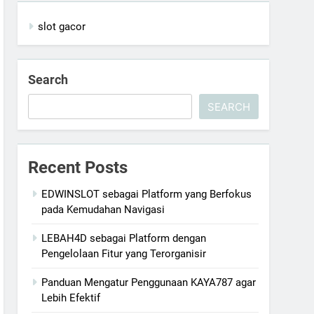
slot gacor
Search
SEARCH
Recent Posts
EDWINSLOT sebagai Platform yang Berfokus
pada Kemudahan Navigasi
LEBAH4D sebagai Platform dengan
Pengelolaan Fitur yang Terorganisir
Panduan Mengatur Penggunaan KAYA787 agar
Lebih Efektif