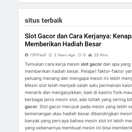
situs terbaik
Slot Gacor dan Cara Kerjanya: Kenapa
Memberikan Hadiah Besar
1399aa5
2 Years Ago
0
25 Mins
Temukan cara kerja mesin
slot gacor
dan apa yang
memberikan hadiah besar. Pelajari faktor-faktor 
peluang menang dan mengapa mesin ini lebih men
Mesin slot telah menjadi salah satu permainan kasi
menarik dan mengasyikkan, baik di kasino fisik mau
berbagai jenis mesin slot, ada istilah yang sering ki
gacor
. Slot gacor merujuk pada mesin yang lebih 
kemenangan atau hadiah besar dibandingkan mesin
banyak yang percaya bahwa mesin slot ini lebih m
yang sebenarnya membuat mesin ini bisa memberik