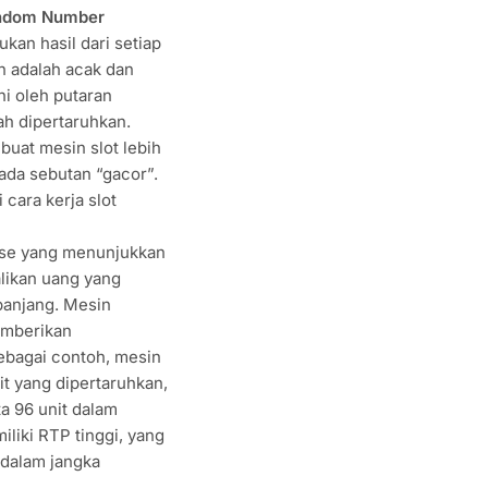
ndom Number
kan hasil dari setiap
n adalah acak dan
uhi oleh putaran
ah dipertaruhkan.
uat mesin slot lebih
da sebutan “gacor”.
cara kerja slot
ase yang menunjukkan
likan uang yang
panjang. Mesin
emberikan
ebagai contoh, mesin
t yang dipertaruhkan,
a 96 unit dalam
liki RTP tinggi, yang
dalam jangka