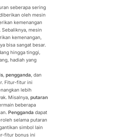
uran seberapa sering
iberikan oleh mesin
rikan kemenangan
. Sebaliknya, mesin
rikan kemenangan,
ya bisa sangat besar.
dang hingga tinggi,
ang, hadiah yang
is
,
pengganda
, dan
 Fitur-fitur ini
nangkan lebih
yak. Misalnya,
putaran
ermain beberapa
han.
Pengganda
dapat
roleh selama putaran
antikan simbol lain
fitur bonus ini