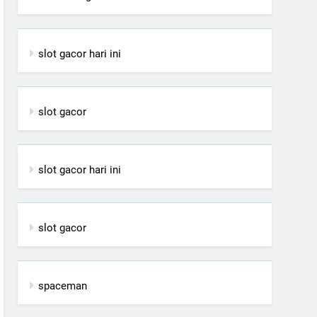
slot gacor hari ini
slot gacor
slot gacor hari ini
slot gacor
spaceman