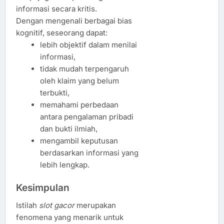
informasi secara kritis.
Dengan mengenali berbagai bias
kognitif, seseorang dapat:
lebih objektif dalam menilai
informasi,
tidak mudah terpengaruh
oleh klaim yang belum
terbukti,
memahami perbedaan
antara pengalaman pribadi
dan bukti ilmiah,
mengambil keputusan
berdasarkan informasi yang
lebih lengkap.
Kesimpulan
Istilah
slot gacor
merupakan
fenomena yang menarik untuk