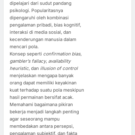
dipelajari dari sudut pandang
psikologi. Popularitasnya
dipengaruhi oleh kombinasi
pengalaman pribadi, bias kognitif,
interaksi di media sosial, dan
kecenderungan manusia dalam
mencari pola.
Konsep seperti
confirmation bias
,
gambler’s fallacy
,
availability
heuristic
, dan
illusion of control
menjelaskan mengapa banyak
orang dapat memiliki keyakinan
kuat terhadap suatu pola meskipun
hasil permainan bersifat acak.
Memahami bagaimana pikiran
bekerja menjadi langkah penting
agar seseorang mampu
membedakan antara persepsi,
pengalaman subjektif, dan fakta