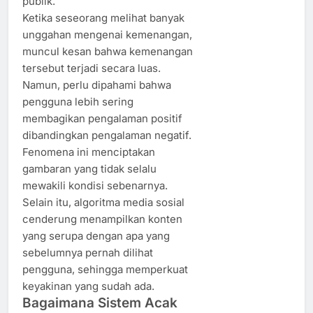
publik.
Ketika seseorang melihat banyak
unggahan mengenai kemenangan,
muncul kesan bahwa kemenangan
tersebut terjadi secara luas.
Namun, perlu dipahami bahwa
pengguna lebih sering
membagikan pengalaman positif
dibandingkan pengalaman negatif.
Fenomena ini menciptakan
gambaran yang tidak selalu
mewakili kondisi sebenarnya.
Selain itu, algoritma media sosial
cenderung menampilkan konten
yang serupa dengan apa yang
sebelumnya pernah dilihat
pengguna, sehingga memperkuat
keyakinan yang sudah ada.
Bagaimana Sistem Acak