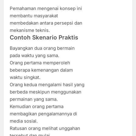
Pemahaman mengenai konsep ini
membantu masyarakat
membedakan antara persepsi dan
mekanisme teknis.
Contoh Skenario Praktis
Bayangkan dua orang bermain
pada waktu yang sama.
Orang pertama memperoleh
beberapa kemenangan dalam
waktu singkat.
Orang kedua mengalami hasil yang
berbeda meskipun menggunakan
permainan yang sama.
Kemudian orang pertama
membagikan pengalamannya di
media sosial.
Ratusan orang melihat unggahan
tersebut dan mulai