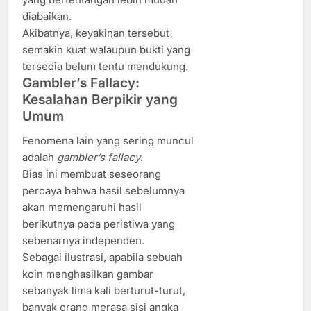
diabaikan.
Akibatnya, keyakinan tersebut
semakin kuat walaupun bukti yang
tersedia belum tentu mendukung.
Gambler’s Fallacy:
Kesalahan Berpikir yang
Umum
Fenomena lain yang sering muncul
adalah
gambler’s fallacy
.
Bias ini membuat seseorang
percaya bahwa hasil sebelumnya
akan memengaruhi hasil
berikutnya pada peristiwa yang
sebenarnya independen.
Sebagai ilustrasi, apabila sebuah
koin menghasilkan gambar
sebanyak lima kali berturut-turut,
banyak orang merasa sisi angka