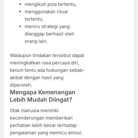
mengikuti pola tertentu,
menggunakan ritual
tertentu,
meniru strategi yang
dianggap berhasil oleh
orang lain.
Walaupun tindakan tersebut dapat
meningkatkan rasa percaya diri,
belum tentu ada hubungan sebab-
akibat dengan hasil yang
diperoleh.
Mengapa Kemenangan
Lebih Mudah Diingat?
Otak manusia memiliki
kecenderungan memberikan
perhatian lebih besar terhadap
pengalaman yang memicu emosi.