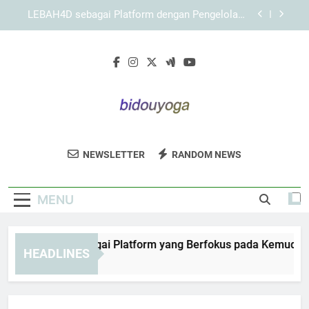
Skip
Panduan Mengatur Penggunaan KAYA787 agar
to
Lebih Efektif
content
KAYA787 sebagai Platform dengan Sistem Adaptif
dan Mudah Dipelajari
EDWINSLOT sebagai Platform yang Berfokus
pada Kemudahan Navigasi
LEBAH4D sebagai Platform dengan Pengelolaan
Fitur yang Terorganisir
Bidou Yoga
Panduan Mengatur Penggunaan KAYA787 agar
Nikmati Kelas Yoga Dan Panduan
Lebih Efektif
NEWSLETTER
RANDOM NEWS
Kesehatan Holistik Di Bidou Yoga. Untuk
KAYA787 sebagai Platform dengan Sistem Adaptif
dan Mudah Dipelajari
Kesejahteraan Tubuh Dan Pikiran.
MENU
WINSLOT sebagai Platform yang Berfokus pada Kemudahan N
HEADLINES
Weeks Ago