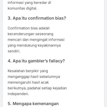
informasi yang beredar di
komunitas digital.
3. Apa itu confirmation bias?
Confirmation bias adalah
kecenderungan seseorang
mencari dan mengingat informasi
yang mendukung keyakinannya
sendiri.
4. Apa itu gambler’s fallacy?
Kesalahan berpikir yang
menganggap hasil sebelumnya
memengaruhi hasil acak
berikutnya, padahal setiap kejadian
independen.
5. Mengapa kemenangan