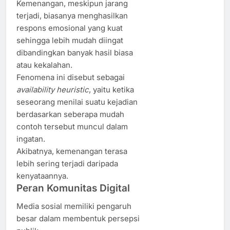
Kemenangan, meskipun jarang
terjadi, biasanya menghasilkan
respons emosional yang kuat
sehingga lebih mudah diingat
dibandingkan banyak hasil biasa
atau kekalahan.
Fenomena ini disebut sebagai
availability heuristic
, yaitu ketika
seseorang menilai suatu kejadian
berdasarkan seberapa mudah
contoh tersebut muncul dalam
ingatan.
Akibatnya, kemenangan terasa
lebih sering terjadi daripada
kenyataannya.
Peran Komunitas Digital
Media sosial memiliki pengaruh
besar dalam membentuk persepsi