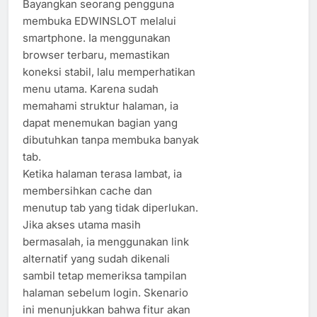
Bayangkan seorang pengguna
membuka EDWINSLOT melalui
smartphone. Ia menggunakan
browser terbaru, memastikan
koneksi stabil, lalu memperhatikan
menu utama. Karena sudah
memahami struktur halaman, ia
dapat menemukan bagian yang
dibutuhkan tanpa membuka banyak
tab.
Ketika halaman terasa lambat, ia
membersihkan cache dan
menutup tab yang tidak diperlukan.
Jika akses utama masih
bermasalah, ia menggunakan link
alternatif yang sudah dikenali
sambil tetap memeriksa tampilan
halaman sebelum login. Skenario
ini menunjukkan bahwa fitur akan