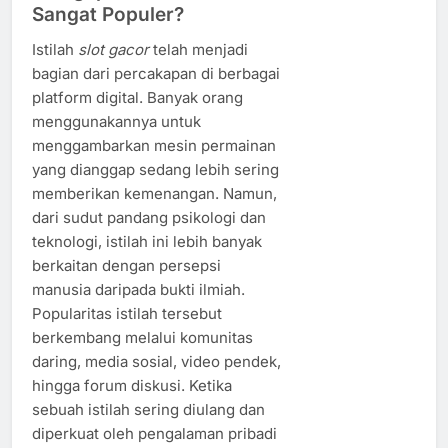
Sangat Populer?
Istilah
slot gacor
telah menjadi
bagian dari percakapan di berbagai
platform digital. Banyak orang
menggunakannya untuk
menggambarkan mesin permainan
yang dianggap sedang lebih sering
memberikan kemenangan. Namun,
dari sudut pandang psikologi dan
teknologi, istilah ini lebih banyak
berkaitan dengan persepsi
manusia daripada bukti ilmiah.
Popularitas istilah tersebut
berkembang melalui komunitas
daring, media sosial, video pendek,
hingga forum diskusi. Ketika
sebuah istilah sering diulang dan
diperkuat oleh pengalaman pribadi