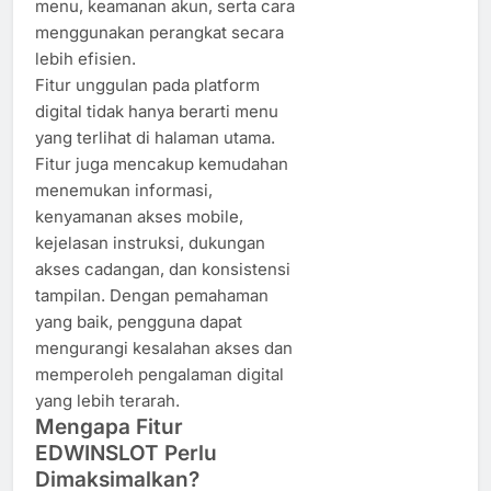
menu, keamanan akun, serta cara
menggunakan perangkat secara
lebih efisien.
Fitur unggulan pada platform
digital tidak hanya berarti menu
yang terlihat di halaman utama.
Fitur juga mencakup kemudahan
menemukan informasi,
kenyamanan akses mobile,
kejelasan instruksi, dukungan
akses cadangan, dan konsistensi
tampilan. Dengan pemahaman
yang baik, pengguna dapat
mengurangi kesalahan akses dan
memperoleh pengalaman digital
yang lebih terarah.
Mengapa Fitur
EDWINSLOT Perlu
Dimaksimalkan?