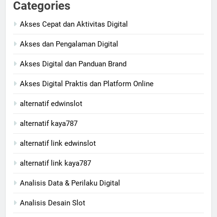
Categories
Akses Cepat dan Aktivitas Digital
Akses dan Pengalaman Digital
Akses Digital dan Panduan Brand
Akses Digital Praktis dan Platform Online
alternatif edwinslot
alternatif kaya787
alternatif link edwinslot
alternatif link kaya787
Analisis Data & Perilaku Digital
Analisis Desain Slot