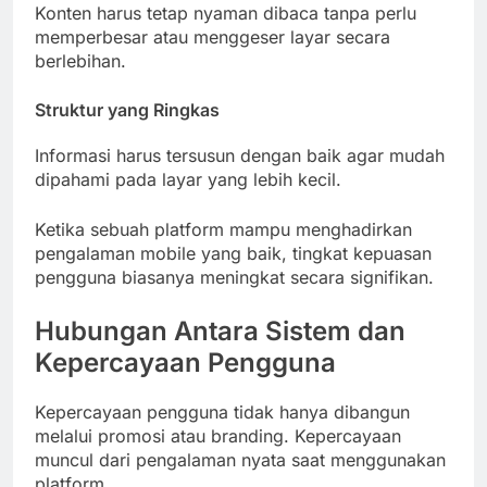
Konten harus tetap nyaman dibaca tanpa perlu
memperbesar atau menggeser layar secara
berlebihan.
Struktur yang Ringkas
Informasi harus tersusun dengan baik agar mudah
dipahami pada layar yang lebih kecil.
Ketika sebuah platform mampu menghadirkan
pengalaman mobile yang baik, tingkat kepuasan
pengguna biasanya meningkat secara signifikan.
Hubungan Antara Sistem dan
Kepercayaan Pengguna
Kepercayaan pengguna tidak hanya dibangun
melalui promosi atau branding. Kepercayaan
muncul dari pengalaman nyata saat menggunakan
platform.