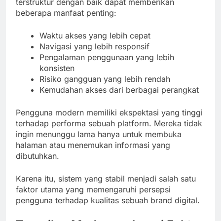
terstruktur dengan baik dapat memberikan
beberapa manfaat penting:
Waktu akses yang lebih cepat
Navigasi yang lebih responsif
Pengalaman penggunaan yang lebih
konsisten
Risiko gangguan yang lebih rendah
Kemudahan akses dari berbagai perangkat
Pengguna modern memiliki ekspektasi yang tinggi
terhadap performa sebuah platform. Mereka tidak
ingin menunggu lama hanya untuk membuka
halaman atau menemukan informasi yang
dibutuhkan.
Karena itu, sistem yang stabil menjadi salah satu
faktor utama yang memengaruhi persepsi
pengguna terhadap kualitas sebuah brand digital.