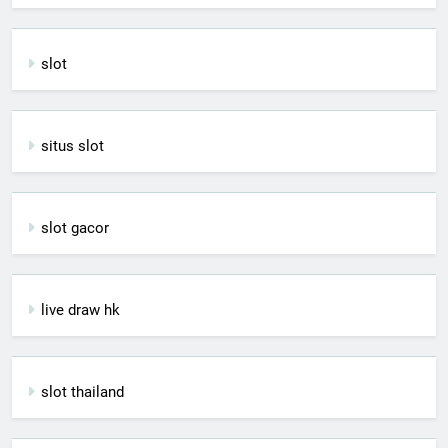
slot
situs slot
slot gacor
live draw hk
slot thailand