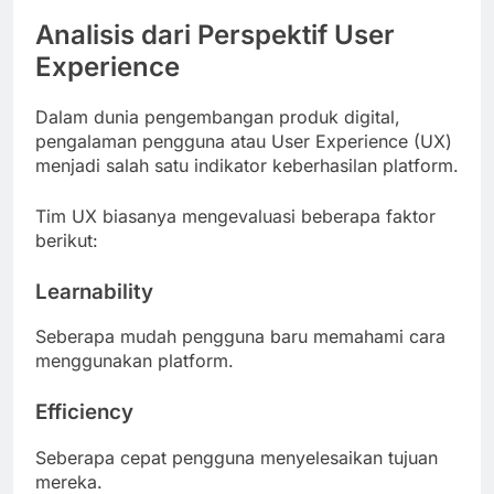
Analisis dari Perspektif User
Experience
Dalam dunia pengembangan produk digital,
pengalaman pengguna atau User Experience (UX)
menjadi salah satu indikator keberhasilan platform.
Tim UX biasanya mengevaluasi beberapa faktor
berikut:
Learnability
Seberapa mudah pengguna baru memahami cara
menggunakan platform.
Efficiency
Seberapa cepat pengguna menyelesaikan tujuan
mereka.