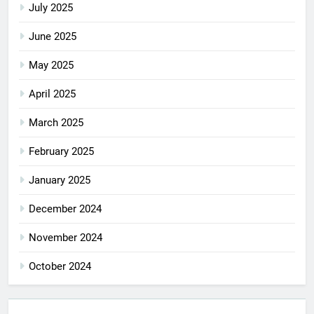
July 2025
June 2025
May 2025
April 2025
March 2025
February 2025
January 2025
December 2024
November 2024
October 2024