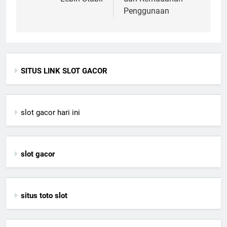
Penggunaan
SITUS LINK SLOT GACOR
slot gacor hari ini
slot gacor
situs toto slot