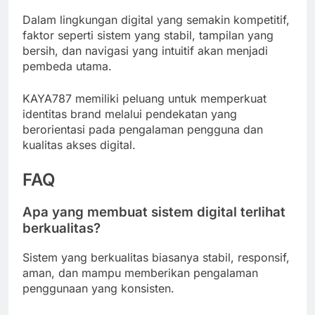
Dalam lingkungan digital yang semakin kompetitif,
faktor seperti sistem yang stabil, tampilan yang
bersih, dan navigasi yang intuitif akan menjadi
pembeda utama.
KAYA787 memiliki peluang untuk memperkuat
identitas brand melalui pendekatan yang
berorientasi pada pengalaman pengguna dan
kualitas akses digital.
FAQ
Apa yang membuat sistem digital terlihat
berkualitas?
Sistem yang berkualitas biasanya stabil, responsif,
aman, dan mampu memberikan pengalaman
penggunaan yang konsisten.