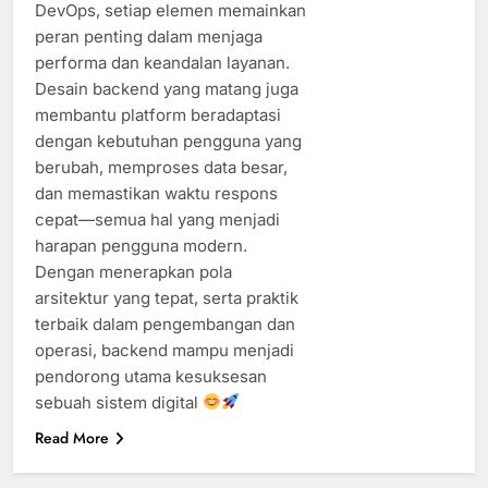
DevOps, setiap elemen memainkan
peran penting dalam menjaga
performa dan keandalan layanan.
Desain backend yang matang juga
membantu platform beradaptasi
dengan kebutuhan pengguna yang
berubah, memproses data besar,
dan memastikan waktu respons
cepat—semua hal yang menjadi
harapan pengguna modern.
Dengan menerapkan pola
arsitektur yang tepat, serta praktik
terbaik dalam pengembangan dan
operasi, backend mampu menjadi
pendorong utama kesuksesan
sebuah sistem digital
Read More