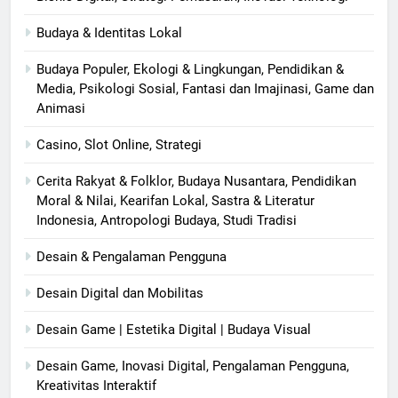
Budaya & Identitas Lokal
Budaya Populer, Ekologi & Lingkungan, Pendidikan &
Media, Psikologi Sosial, Fantasi dan Imajinasi, Game dan
Animasi
Casino, Slot Online, Strategi
Cerita Rakyat & Folklor, Budaya Nusantara, Pendidikan
Moral & Nilai, Kearifan Lokal, Sastra & Literatur
Indonesia, Antropologi Budaya, Studi Tradisi
Desain & Pengalaman Pengguna
Desain Digital dan Mobilitas
Desain Game | Estetika Digital | Budaya Visual
Desain Game, Inovasi Digital, Pengalaman Pengguna,
Kreativitas Interaktif