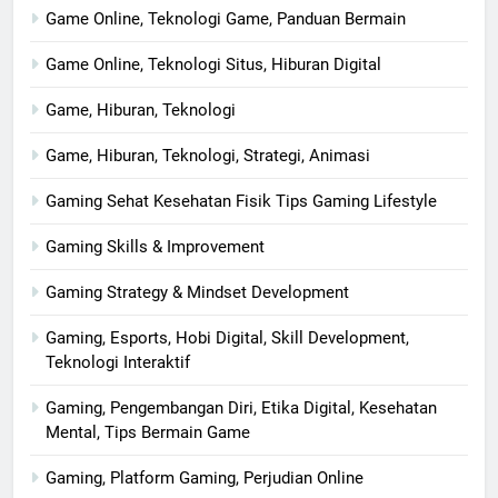
Game Online, Teknologi Game, Panduan Bermain
Game Online, Teknologi Situs, Hiburan Digital
Game, Hiburan, Teknologi
Game, Hiburan, Teknologi, Strategi, Animasi
Gaming Sehat Kesehatan Fisik Tips Gaming Lifestyle
Gaming Skills & Improvement
Gaming Strategy & Mindset Development
Gaming, Esports, Hobi Digital, Skill Development,
Teknologi Interaktif
Gaming, Pengembangan Diri, Etika Digital, Kesehatan
Mental, Tips Bermain Game
Gaming, Platform Gaming, Perjudian Online