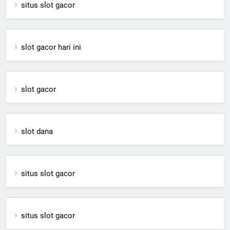
situs slot gacor
slot gacor hari ini
slot gacor
slot dana
situs slot gacor
situs slot gacor