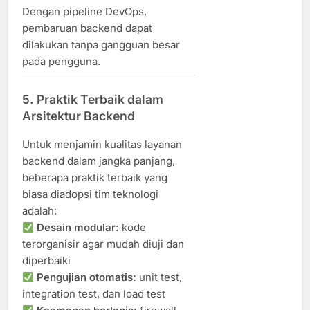
Dengan pipeline DevOps,
pembaruan backend dapat
dilakukan tanpa gangguan besar
pada pengguna.
5. Praktik Terbaik dalam
Arsitektur Backend
Untuk menjamin kualitas layanan
backend dalam jangka panjang,
beberapa praktik terbaik yang
biasa diadopsi tim teknologi
adalah:
Desain modular:
kode
terorganisir agar mudah diuji dan
diperbaiki
Pengujian otomatis:
unit test,
integration test, dan load test