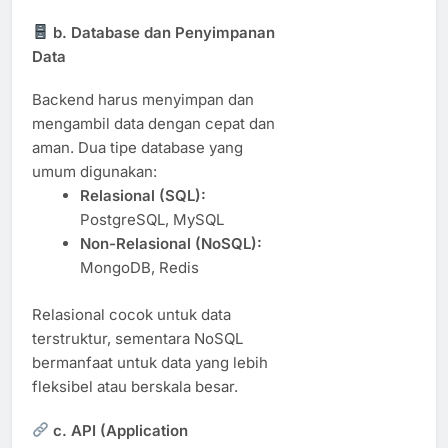
b. Database dan Penyimpanan
Data
Backend harus menyimpan dan
mengambil data dengan cepat dan
aman. Dua tipe database yang
umum digunakan:
Relasional (SQL):
PostgreSQL, MySQL
Non-Relasional (NoSQL):
MongoDB, Redis
Relasional cocok untuk data
terstruktur, sementara NoSQL
bermanfaat untuk data yang lebih
fleksibel atau berskala besar.
c. API (Application