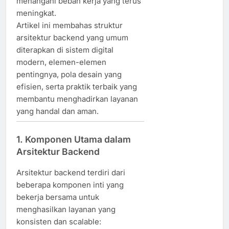
menangani beban kerja yang terus
meningkat.
Artikel ini membahas struktur
arsitektur backend yang umum
diterapkan di sistem digital
modern, elemen-elemen
pentingnya, pola desain yang
efisien, serta praktik terbaik yang
membantu menghadirkan layanan
yang handal dan aman.
1. Komponen Utama dalam
Arsitektur Backend
Arsitektur backend terdiri dari
beberapa komponen inti yang
bekerja bersama untuk
menghasilkan layanan yang
konsisten dan scalable: