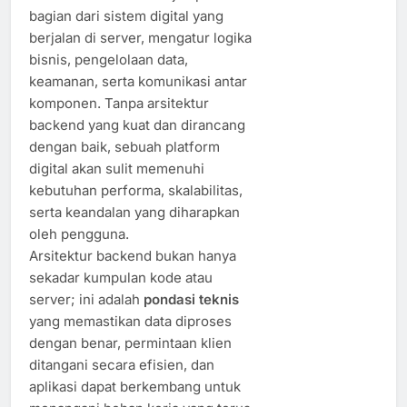
bagian dari sistem digital yang
berjalan di server, mengatur logika
bisnis, pengelolaan data,
keamanan, serta komunikasi antar
komponen. Tanpa arsitektur
backend yang kuat dan dirancang
dengan baik, sebuah platform
digital akan sulit memenuhi
kebutuhan performa, skalabilitas,
serta keandalan yang diharapkan
oleh pengguna.
Arsitektur backend bukan hanya
sekadar kumpulan kode atau
server; ini adalah
pondasi teknis
yang memastikan data diproses
dengan benar, permintaan klien
ditangani secara efisien, dan
aplikasi dapat berkembang untuk