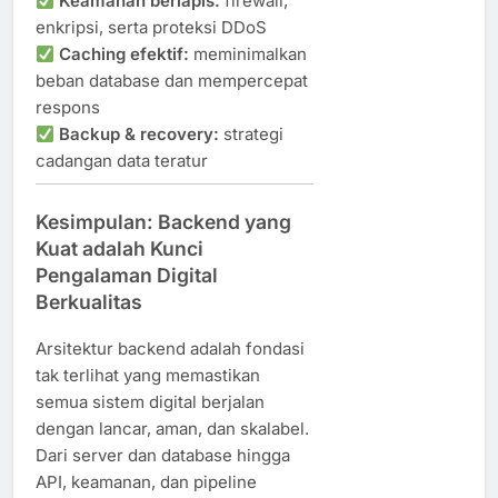
Keamanan berlapis:
firewall,
enkripsi, serta proteksi DDoS
Caching efektif:
meminimalkan
beban database dan mempercepat
respons
Backup & recovery:
strategi
cadangan data teratur
Kesimpulan: Backend yang
Kuat adalah Kunci
Pengalaman Digital
Berkualitas
Arsitektur backend adalah fondasi
tak terlihat yang memastikan
semua sistem digital berjalan
dengan lancar, aman, dan skalabel.
Dari server dan database hingga
API, keamanan, dan pipeline