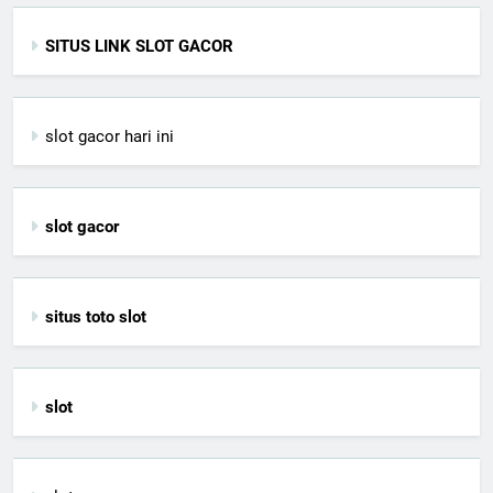
SITUS LINK SLOT GACOR
slot gacor hari ini
slot gacor
situs toto slot
slot