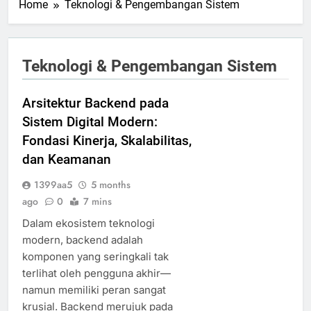
Home
Teknologi & Pengembangan Sistem
Teknologi & Pengembangan Sistem
Arsitektur Backend pada
Sistem Digital Modern:
Fondasi Kinerja, Skalabilitas,
dan Keamanan
1399aa5
5 months
ago
0
7 mins
Dalam ekosistem teknologi
modern, backend adalah
komponen yang seringkali tak
terlihat oleh pengguna akhir—
namun memiliki peran sangat
krusial. Backend merujuk pada