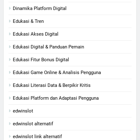
Dinamika Platform Digital
Edukasi & Tren
Edukasi Akses Digital
Edukasi Digital & Panduan Pemain
Edukasi Fitur Bonus Digital
Edukasi Game Online & Analisis Pengguna
Edukasi Literasi Data & Berpikir Kritis
Edukasi Platform dan Adaptasi Pengguna
edwinslot
edwinslot alternatif
edwinslot link alternatif