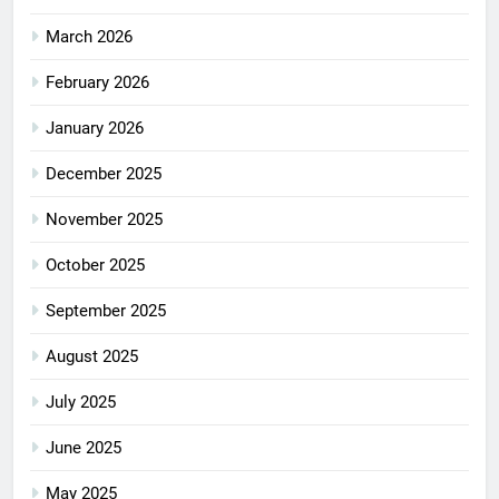
March 2026
February 2026
January 2026
December 2025
November 2025
October 2025
September 2025
August 2025
July 2025
June 2025
May 2025