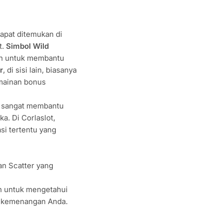
dapat ditemukan di
t.
Simbol Wild
gan untuk membantu
r
, di sisi lain, biasanya
rmainan bonus
n sangat membantu
. Di Corlaslot,
si tertentu yang
an Scatter yang
ih untuk mengetahui
i kemenangan Anda.