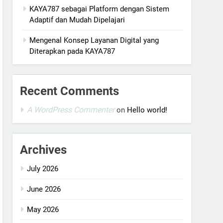
KAYA787 sebagai Platform dengan Sistem
Adaptif dan Mudah Dipelajari
Mengenal Konsep Layanan Digital yang
Diterapkan pada KAYA787
Recent Comments
A WordPress Commenter
on
Hello world!
Archives
July 2026
June 2026
May 2026