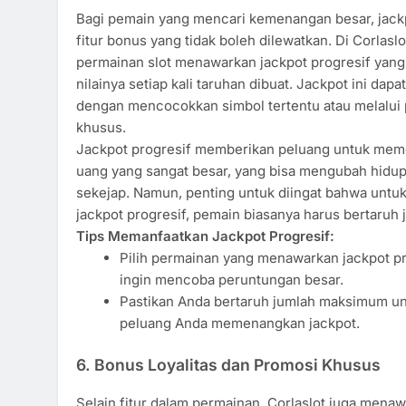
Bagi pemain yang mencari kemenangan besar, jackp
fitur bonus yang tidak boleh dilewatkan. Di Corlasl
permainan slot menawarkan jackpot progresif yang
nilainya setiap kali taruhan dibuat. Jackpot ini da
dengan mencocokkan simbol tertentu atau melalui
khusus.
Jackpot progresif memberikan peluang untuk me
uang yang sangat besar, yang bisa mengubah hidu
sekejap. Namun, penting untuk diingat bahwa un
jackpot progresif, pemain biasanya harus bertaru
Tips Memanfaatkan Jackpot Progresif:
Pilih permainan yang menawarkan jackpot pr
ingin mencoba peruntungan besar.
Pastikan Anda bertaruh jumlah maksimum u
peluang Anda memenangkan jackpot.
6.
Bonus Loyalitas dan Promosi Khusus
Selain fitur dalam permainan, Corlaslot juga menaw