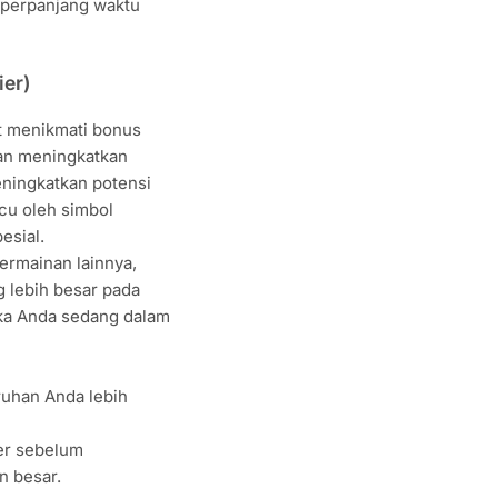
mperpanjang waktu
ier)
at menikmati bonus
akan meningkatkan
eningkatkan potensi
icu oleh simbol
esial.
permainan lainnya,
 lebih besar pada
ika Anda sedang dalam
aruhan Anda lebih
er sebelum
n besar.