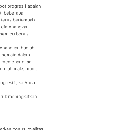
ot progresif adalah
ot, beberapa
 terus bertambah
pat dimenangkan
 pemicu bonus
menangkan hadiah
p pemain dalam
tuk memenangkan
h jumlah maksimum.
ogresif jika Anda
ntuk meningkatkan
arkan bonus loyalitas