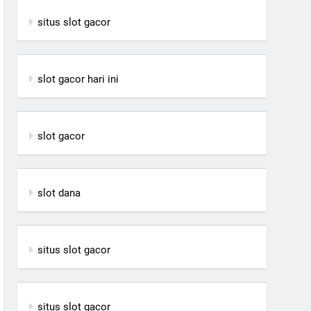
situs slot gacor
slot gacor hari ini
slot gacor
slot dana
situs slot gacor
situs slot gacor