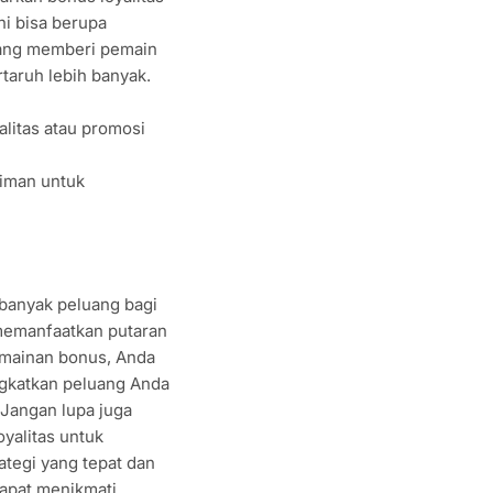
ni bisa berupa
yang memberi pemain
taruh lebih banyak.
litas atau promosi
iman untuk
 banyak peluang bagi
memanfaatkan putaran
permainan bonus, Anda
gkatkan peluang Anda
Jangan lupa juga
yalitas untuk
tegi yang tepat dan
dapat menikmati