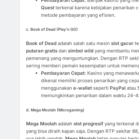
Pembayaran Cepat:
Banyak kasino yang m
Quest
terkenal karena kebijakan penarikan c
metode pembayaran yang efisien.
c. Book of Dead (Play’n GO)
Book of Dead
adalah salah satu mesin
slot gacor
te
putaran gratis
dan
simbol wild
yang membantu men
pemenang yang menguntungkan. Dengan RTP sekitar
sering memberi pemain kesempatan untuk memenan
Pembayaran Cepat:
Kasino yang menawark
dikenal memiliki proses penarikan yang cepa
menggunakan
e-wallet
seperti
PayPal
atau
memungkinkan penarikan dalam waktu 24-48
d. Mega Moolah (Microgaming)
Mega Moolah
adalah
slot progresif
yang terkenal d
yang bisa diraih kapan saja. Dengan RTP sekitar 8
nya lebih rendah,
Mega Moolah
tetap populer berk