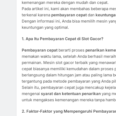
kemenangan mereka dengan mudah dan cepat.
Pada artikel ini, kami akan membahas beberapa me
terkenal karena
pembayaran cepat
dan
keuntunga
Dengan informasi ini, Anda bisa memilih mesin yan
keuntungan yang optimal.
1.
Apa Itu Pembayaran Cepat di Slot Gacor?
Pembayaran cepat
berarti proses
penarikan kem
memakan waktu lama, setelah Anda berhasil meraih
permainan. Mesin slot gacor terbaik yang menawa
cepat biasanya memiliki kemudahan dalam proses p
berlangsung dalam hitungan jam atau paling lama b
tergantung pada metode pembayaran yang Anda pil
Selain itu, pembayaran cepat juga mencakup kejela
mengenai
syarat dan ketentuan penarikan
yang m
untuk mengakses kemenangan mereka tanpa hamb
2.
Faktor-Faktor yang Mempengaruhi Pembayara