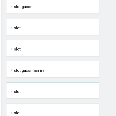
slot gacor
slot
slot
slot gacor hari ini
slot
slot