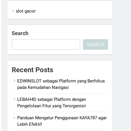
slot gacor
Search
SEARCH
Recent Posts
EDWINSLOT sebagai Platform yang Berfokus
pada Kemudahan Navigasi
LEBAH4D sebagai Platform dengan
Pengelolaan Fitur yang Terorganisir
Panduan Mengatur Penggunaan KAYA787 agar
Lebih Efektif