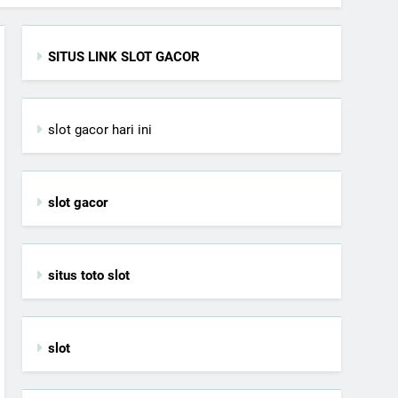
SITUS LINK SLOT GACOR
slot gacor hari ini
slot gacor
situs toto slot
slot