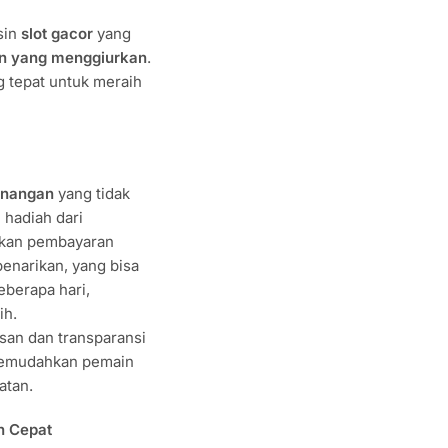
sin
slot gacor
yang
n yang menggiurkan
.
g tepat untuk meraih
enangan
yang tidak
 hadiah dari
rkan pembayaran
enarikan, yang bisa
eberapa hari,
ih.
san dan transparansi
emudahkan pemain
atan.
n Cepat