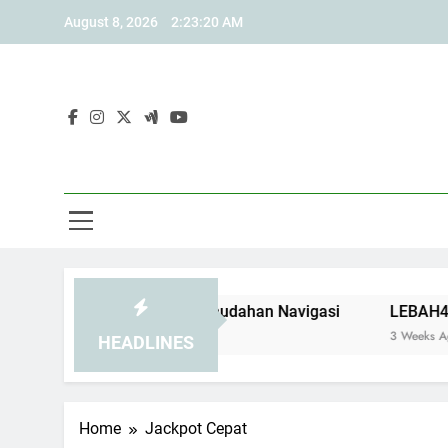
Skip
August 8, 2026
2:23:21 AM
to
content
Bid
Nikmati Ke
erfokus pada Kemudahan Navigasi
LEBAH4D sebagai Pla
3 Weeks Ago
HEADLINES
Home
Jackpot Cepat