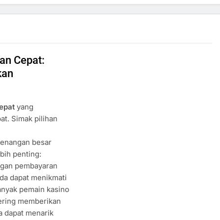
an Cepat:
kan
epat
yang
t. Simak pilihan
enangan besar
bih penting:
gan pembayaran
da dapat menikmati
anyak pemain kasino
sering memberikan
a dapat menarik