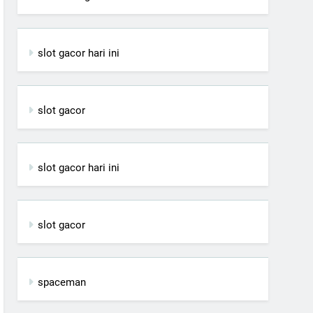
slot gacor hari ini
slot gacor
slot gacor hari ini
slot gacor
spaceman