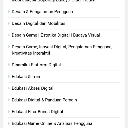
Desain & Pengalaman Pengguna
Desain Digital dan Mobilitas
Desain Game | Estetika Digital | Budaya Visual
Desain Game, Inovasi Digital, Pengalaman Pengguna,
Kreativitas Interaktif
Dinamika Platform Digital
Edukasi & Tren
Edukasi Akses Digital
Edukasi Digital & Panduan Pemain
Edukasi Fitur Bonus Digital
Edukasi Game Online & Analisis Pengguna