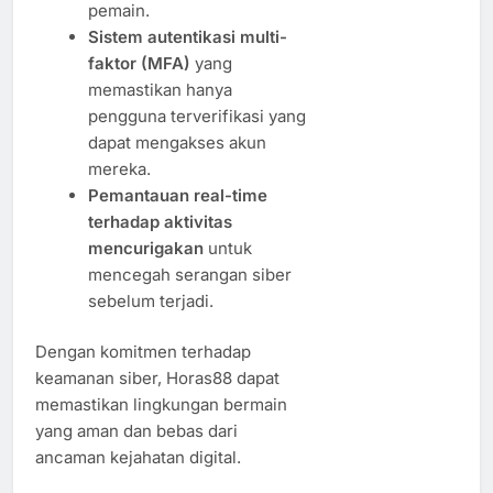
pemain.
Sistem autentikasi multi-
faktor (MFA)
yang
memastikan hanya
pengguna terverifikasi yang
dapat mengakses akun
mereka.
Pemantauan real-time
terhadap aktivitas
mencurigakan
untuk
mencegah serangan siber
sebelum terjadi.
Dengan komitmen terhadap
keamanan siber, Horas88 dapat
memastikan lingkungan bermain
yang aman dan bebas dari
ancaman kejahatan digital.