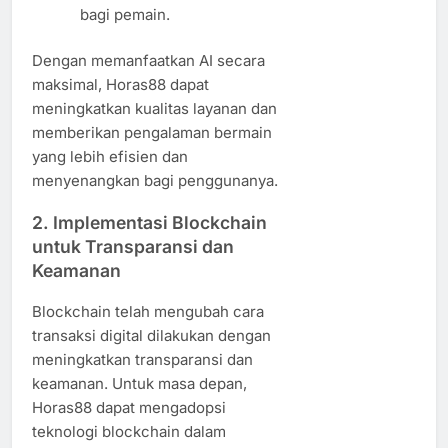
bagi pemain.
Dengan memanfaatkan AI secara
maksimal, Horas88 dapat
meningkatkan kualitas layanan dan
memberikan pengalaman bermain
yang lebih efisien dan
menyenangkan bagi penggunanya.
2. Implementasi Blockchain
untuk Transparansi dan
Keamanan
Blockchain telah mengubah cara
transaksi digital dilakukan dengan
meningkatkan transparansi dan
keamanan. Untuk masa depan,
Horas88 dapat mengadopsi
teknologi blockchain dalam