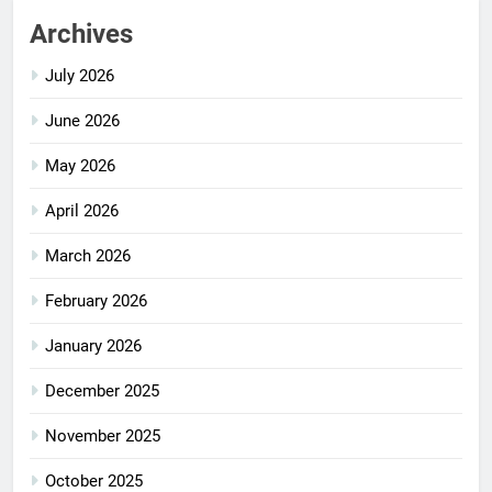
Archives
July 2026
June 2026
May 2026
April 2026
March 2026
February 2026
January 2026
December 2025
November 2025
October 2025