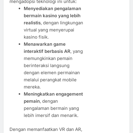
mengadopsi teknologi ini untuk:
Menyediakan pengalaman
bermain kasino yang lebih
realistis
, dengan lingkungan
virtual yang menyerupai
kasino fisik.
Menawarkan game
interaktif berbasis AR
, yang
memungkinkan pemain
berinteraksi langsung
dengan elemen permainan
melalui perangkat mobile
mereka.
Meningkatkan engagement
pemain
, dengan
pengalaman bermain yang
lebih imersif dan menarik.
Dengan memanfaatkan VR dan AR,