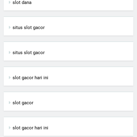
slot dana
situs slot gacor
situs slot gacor
slot gacor hari ini
slot gacor
slot gacor hari ini