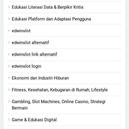
Edukasi Literasi Data & Berpikir Kritis
Edukasi Platform dan Adaptasi Pengguna
edwinslot
edwinslot alternatif
edwinslot link alternatif
edwinslot login
Ekonomi dan Industri Hiburan
Fitness, Kesehatan, Kebugaran di Rumah, Lifestyle
Gambling, Slot Machines, Online Casino, Strategi
Bermain
Game & Edukasi Digital