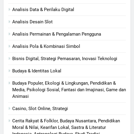
Analisis Data & Perilaku Digital
Analisis Desain Slot
Analisis Permainan & Pengalaman Pengguna
Analisis Pola & Kombinasi Simbol
Bisnis Digital, Strategi Pemasaran, Inovasi Teknologi
Budaya & Identitas Lokal
Budaya Populer, Ekologi & Lingkungan, Pendidikan &
Media, Psikologi Sosial, Fantasi dan Imajinasi, Game dan
Animasi
Casino, Slot Online, Strategi
Cerita Rakyat & Folklor, Budaya Nusantara, Pendidikan
Moral & Nilai, Kearifan Lokal, Sastra & Literatur
Indonesia, Antropologi Budaya, Studi Tradisi