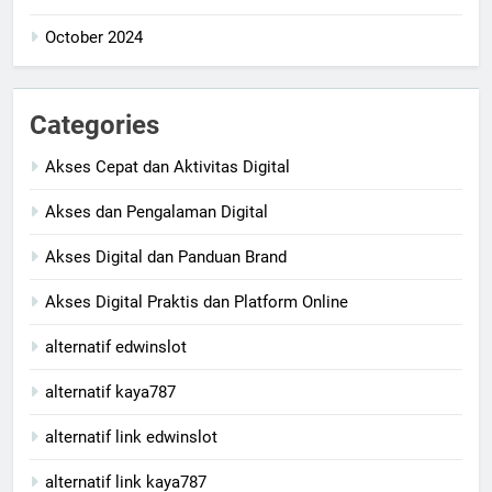
October 2024
Categories
Akses Cepat dan Aktivitas Digital
Akses dan Pengalaman Digital
Akses Digital dan Panduan Brand
Akses Digital Praktis dan Platform Online
alternatif edwinslot
alternatif kaya787
alternatif link edwinslot
alternatif link kaya787