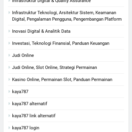
Infrastruktur Digital & Quality Assurance
Infrastruktur Teknologi, Arsitektur Sistem, Keamanan
Digital, Pengalaman Pengguna, Pengembangan Platform
Inovasi Digital & Analitik Data
Investasi, Teknologi Finansial, Panduan Keuangan
Judi Online
Judi Online, Slot Online, Strategi Permainan
Kasino Online, Permainan Slot, Panduan Permainan
kaya787
kaya787 alternatif
kaya787 link alternatif
kaya787 login