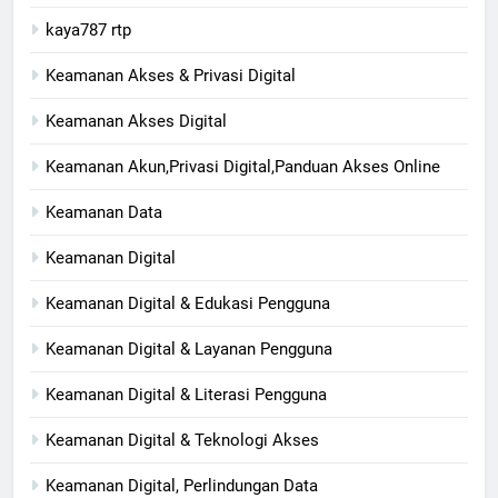
kaya787 rtp
Keamanan Akses & Privasi Digital
Keamanan Akses Digital
Keamanan Akun,Privasi Digital,Panduan Akses Online
Keamanan Data
Keamanan Digital
Keamanan Digital & Edukasi Pengguna
Keamanan Digital & Layanan Pengguna
Keamanan Digital & Literasi Pengguna
Keamanan Digital & Teknologi Akses
Keamanan Digital, Perlindungan Data