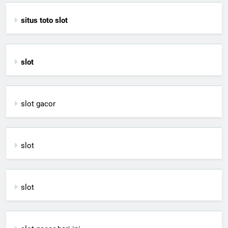
situs toto slot
slot
slot gacor
slot
slot