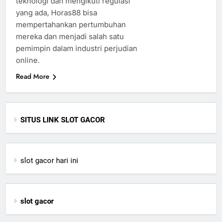
teknologi dan mengikuti regulasi
yang ada, Horas88 bisa
mempertahankan pertumbuhan
mereka dan menjadi salah satu
pemimpin dalam industri perjudian
online.
Read More
SITUS LINK SLOT GACOR
slot gacor hari ini
slot gacor