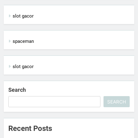
slot gacor
spaceman
slot gacor
Search
SEARCH
Recent Posts