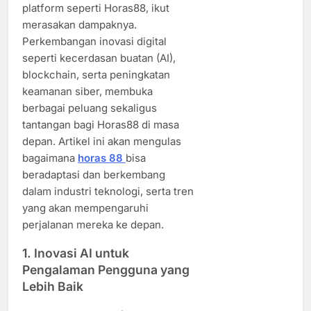
platform seperti Horas88, ikut
merasakan dampaknya.
Perkembangan inovasi digital
seperti kecerdasan buatan (AI),
blockchain, serta peningkatan
keamanan siber, membuka
berbagai peluang sekaligus
tantangan bagi Horas88 di masa
depan. Artikel ini akan mengulas
bagaimana
horas 88
bisa
beradaptasi dan berkembang
dalam industri teknologi, serta tren
yang akan mempengaruhi
perjalanan mereka ke depan.
1. Inovasi AI untuk
Pengalaman Pengguna yang
Lebih Baik