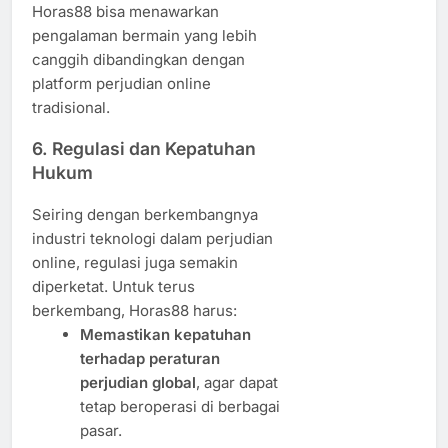
Horas88 bisa menawarkan
pengalaman bermain yang lebih
canggih dibandingkan dengan
platform perjudian online
tradisional.
6. Regulasi dan Kepatuhan
Hukum
Seiring dengan berkembangnya
industri teknologi dalam perjudian
online, regulasi juga semakin
diperketat. Untuk terus
berkembang, Horas88 harus:
Memastikan kepatuhan
terhadap peraturan
perjudian global
, agar dapat
tetap beroperasi di berbagai
pasar.