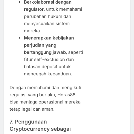
Berkolaborasi dengan
regulator
, untuk memahami
perubahan hukum dan
menyesuaikan sistem
mereka.
Menerapkan kebijakan
perjudian yang
bertanggung jawab
, seperti
fitur self-exclusion dan
batasan deposit untuk
mencegah kecanduan.
Dengan memahami dan mengikuti
regulasi yang berlaku, Horas88
bisa menjaga operasional mereka
tetap legal dan aman.
7. Penggunaan
Cryptocurrency sebagai