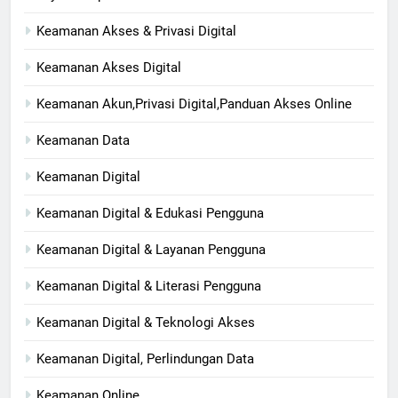
Keamanan Akses & Privasi Digital
Keamanan Akses Digital
Keamanan Akun,Privasi Digital,Panduan Akses Online
Keamanan Data
Keamanan Digital
Keamanan Digital & Edukasi Pengguna
Keamanan Digital & Layanan Pengguna
Keamanan Digital & Literasi Pengguna
Keamanan Digital & Teknologi Akses
Keamanan Digital, Perlindungan Data
Keamanan Online