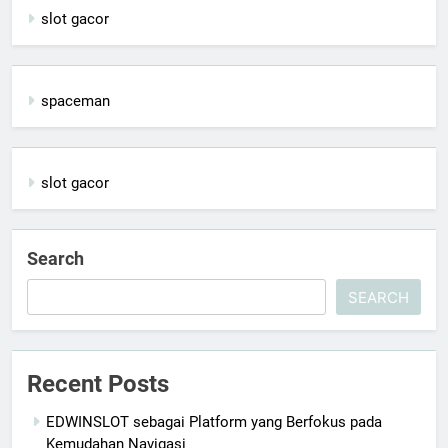
slot gacor
spaceman
slot gacor
Search
SEARCH
Recent Posts
EDWINSLOT sebagai Platform yang Berfokus pada
Kemudahan Navigasi