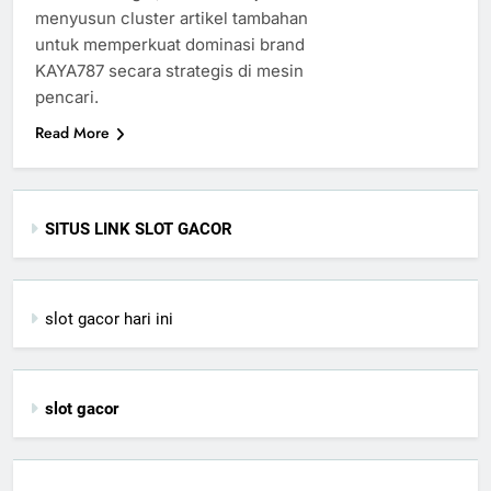
menyusun cluster artikel tambahan
untuk memperkuat dominasi brand
KAYA787 secara strategis di mesin
pencari.
Read More
SITUS LINK SLOT GACOR
slot gacor hari ini
slot gacor