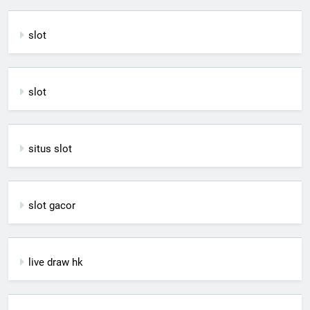
slot
slot
situs slot
slot gacor
live draw hk