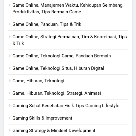
Game Online, Manajemen Waktu, Kehidupan Seimbang,
Produktivitas, Tips Bermain Game
Game Online, Panduan, Tips & Trik
Game Online, Strategi Permainan, Tim & Koordinasi, Tips
& Trik
Game Online, Teknologi Game, Panduan Bermain
Game Online, Teknologi Situs, Hiburan Digital
Game, Hiburan, Teknologi
Game, Hiburan, Teknologi, Strategi, Animasi
Gaming Sehat Kesehatan Fisik Tips Gaming Lifestyle
Gaming Skills & Improvement
Gaming Strategy & Mindset Development