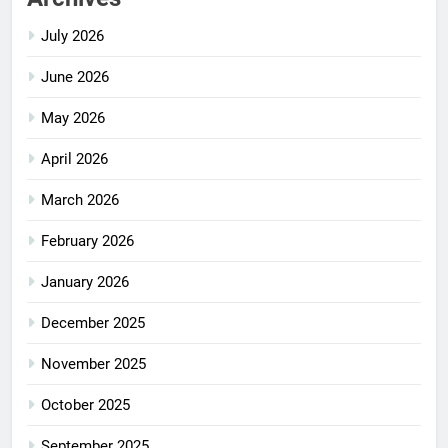
July 2026
June 2026
May 2026
April 2026
March 2026
February 2026
January 2026
December 2025
November 2025
October 2025
September 2025