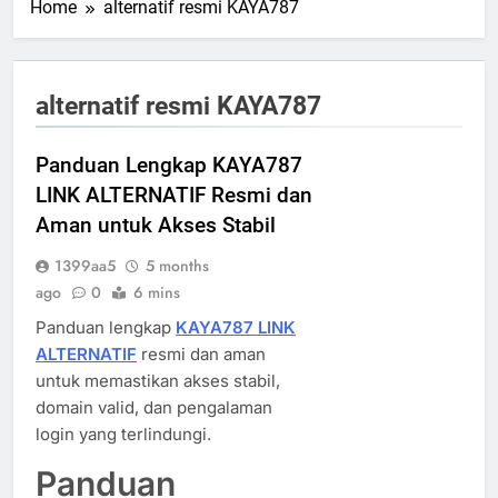
Home
alternatif resmi KAYA787
alternatif resmi KAYA787
Panduan Lengkap KAYA787
LINK ALTERNATIF Resmi dan
Aman untuk Akses Stabil
1399aa5
5 months
ago
0
6 mins
Panduan lengkap
KAYA787 LINK
ALTERNATIF
resmi dan aman
untuk memastikan akses stabil,
domain valid, dan pengalaman
login yang terlindungi.
Panduan