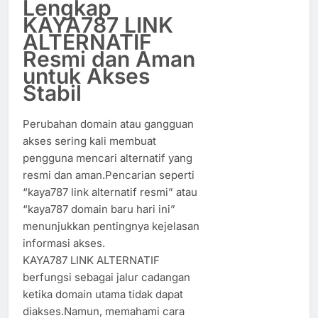
Lengkap
KAYA787 LINK
ALTERNATIF
Resmi dan Aman
untuk Akses
Stabil
Perubahan domain atau gangguan
akses sering kali membuat
pengguna mencari alternatif yang
resmi dan aman.Pencarian seperti
“kaya787 link alternatif resmi” atau
“kaya787 domain baru hari ini”
menunjukkan pentingnya kejelasan
informasi akses.
KAYA787 LINK ALTERNATIF
berfungsi sebagai jalur cadangan
ketika domain utama tidak dapat
diakses.Namun, memahami cara