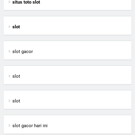
situs toto slot
slot
slot gacor
slot
slot
slot gacor hari ini