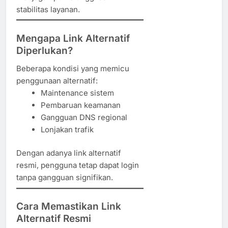
stabilitas layanan.
Mengapa Link Alternatif
Diperlukan?
Beberapa kondisi yang memicu
penggunaan alternatif:
Maintenance sistem
Pembaruan keamanan
Gangguan DNS regional
Lonjakan trafik
Dengan adanya link alternatif
resmi, pengguna tetap dapat login
tanpa gangguan signifikan.
Cara Memastikan Link
Alternatif Resmi