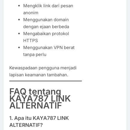
Mengklik link dari pesan
anonim
Menggunakan domain
dengan ejaan berbeda
Mengabaikan protokol
HTTPS
Menggunakan VPN berat
tanpa perlu
Kewaspadaan pengguna menjadi
lapisan keamanan tambahan.
FAQ tentang
KAYA787 LINK
ALTERNATIF
1. Apa itu KAYA787 LINK
ALTERNATIF?