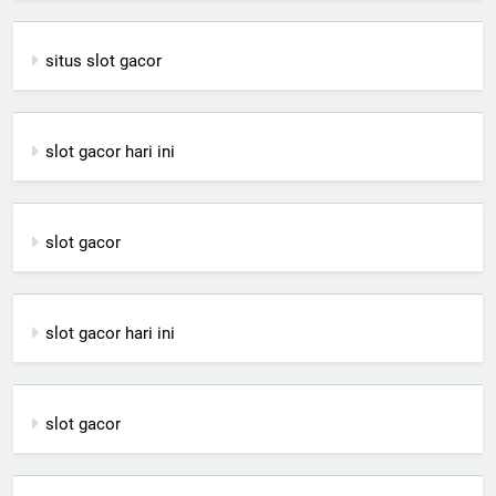
situs slot gacor
slot gacor hari ini
slot gacor
slot gacor hari ini
slot gacor