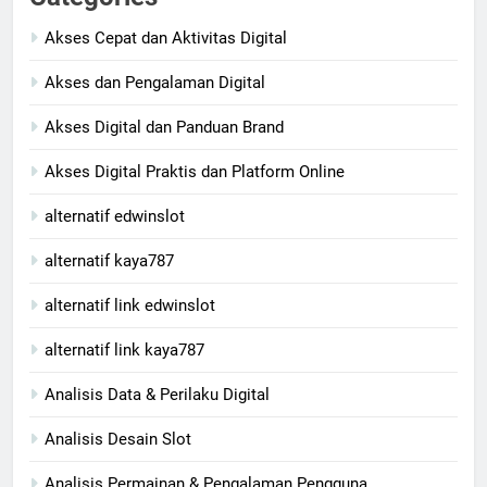
Akses Cepat dan Aktivitas Digital
Akses dan Pengalaman Digital
Akses Digital dan Panduan Brand
Akses Digital Praktis dan Platform Online
alternatif edwinslot
alternatif kaya787
alternatif link edwinslot
alternatif link kaya787
Analisis Data & Perilaku Digital
Analisis Desain Slot
Analisis Permainan & Pengalaman Pengguna