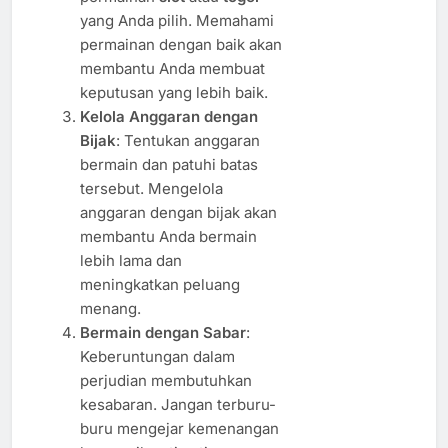
yang Anda pilih. Memahami
permainan dengan baik akan
membantu Anda membuat
keputusan yang lebih baik.
Kelola Anggaran dengan
Bijak
: Tentukan anggaran
bermain dan patuhi batas
tersebut. Mengelola
anggaran dengan bijak akan
membantu Anda bermain
lebih lama dan
meningkatkan peluang
menang.
Bermain dengan Sabar
:
Keberuntungan dalam
perjudian membutuhkan
kesabaran. Jangan terburu-
buru mengejar kemenangan