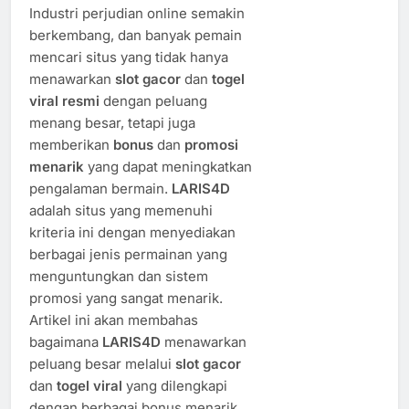
Industri perjudian online semakin
berkembang, dan banyak pemain
mencari situs yang tidak hanya
menawarkan
slot gacor
dan
togel
viral resmi
dengan peluang
menang besar, tetapi juga
memberikan
bonus
dan
promosi
menarik
yang dapat meningkatkan
pengalaman bermain.
LARIS4D
adalah situs yang memenuhi
kriteria ini dengan menyediakan
berbagai jenis permainan yang
menguntungkan dan sistem
promosi yang sangat menarik.
Artikel ini akan membahas
bagaimana
LARIS4D
menawarkan
peluang besar melalui
slot gacor
dan
togel viral
yang dilengkapi
dengan berbagai bonus menarik