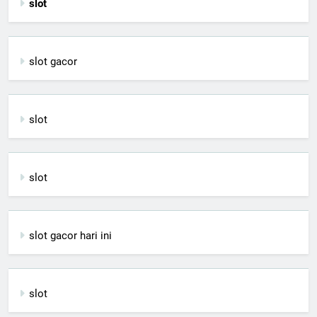
slot
slot gacor
slot
slot
slot gacor hari ini
slot