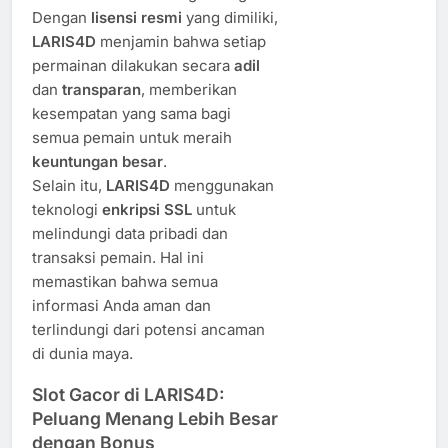
Dengan
lisensi resmi
yang dimiliki,
LARIS4D
menjamin bahwa setiap
permainan dilakukan secara
adil
dan
transparan
, memberikan
kesempatan yang sama bagi
semua pemain untuk meraih
keuntungan besar
.
Selain itu,
LARIS4D
menggunakan
teknologi
enkripsi SSL
untuk
melindungi data pribadi dan
transaksi pemain. Hal ini
memastikan bahwa semua
informasi Anda aman dan
terlindungi dari potensi ancaman
di dunia maya.
Slot Gacor di LARIS4D:
Peluang Menang Lebih Besar
dengan Bonus