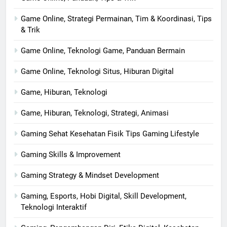
Game Online, Strategi Permainan, Tim & Koordinasi, Tips
& Trik
Game Online, Teknologi Game, Panduan Bermain
Game Online, Teknologi Situs, Hiburan Digital
Game, Hiburan, Teknologi
Game, Hiburan, Teknologi, Strategi, Animasi
Gaming Sehat Kesehatan Fisik Tips Gaming Lifestyle
Gaming Skills & Improvement
Gaming Strategy & Mindset Development
Gaming, Esports, Hobi Digital, Skill Development,
Teknologi Interaktif