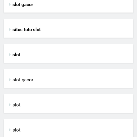
slot gacor
situs toto slot
slot
slot gacor
slot
slot