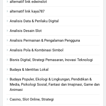
alternatif link edwinslot
alternatif link kaya787
Analisis Data & Perilaku Digital
Analisis Desain Slot
Analisis Permainan & Pengalaman Pengguna
Analisis Pola & Kombinasi Simbol
Bisnis Digital, Strategi Pemasaran, Inovasi Teknologi
Budaya & Identitas Lokal
Budaya Populer, Ekologi & Lingkungan, Pendidikan &
Media, Psikologi Sosial, Fantasi dan Imajinasi, Game dan
Animasi
Casino, Slot Online, Strategi