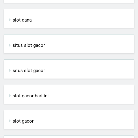
slot dana
situs slot gacor
situs slot gacor
slot gacor hari ini
slot gacor