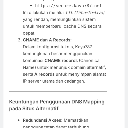
https://secure.kaya787.net
Ini dilakukan melalui
TTL (Time-To-Live)
yang rendah, memungkinkan sistem
untuk memperbarui cache DNS secara
cepat.
CNAME dan A Records:
Dalam konfigurasi teknis, Kaya787
kemungkinan besar menggunakan
kombinasi
CNAME records
(Canonical
Name) untuk menunjuk domain alternatif,
serta
A records
untuk menyimpan alamat
IP server utama dan cadangan.
Keuntungan Penggunaan DNS Mapping
pada Situs Alternatif
Redundansi Akses:
Memastikan
pengguna tetap dapat terhubung