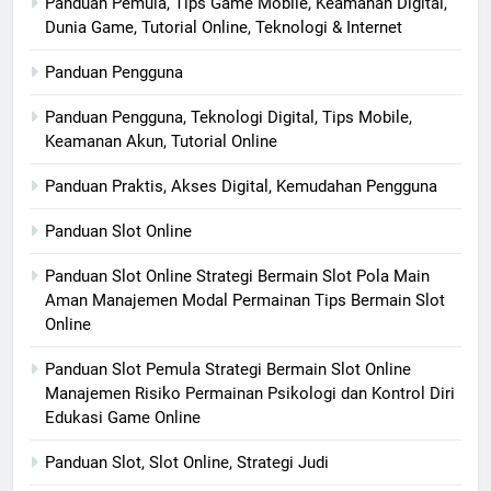
Panduan Pemula, Tips Game Mobile, Keamanan Digital,
Dunia Game, Tutorial Online, Teknologi & Internet
Panduan Pengguna
Panduan Pengguna, Teknologi Digital, Tips Mobile,
Keamanan Akun, Tutorial Online
Panduan Praktis, Akses Digital, Kemudahan Pengguna
Panduan Slot Online
Panduan Slot Online Strategi Bermain Slot Pola Main
Aman Manajemen Modal Permainan Tips Bermain Slot
Online
Panduan Slot Pemula Strategi Bermain Slot Online
Manajemen Risiko Permainan Psikologi dan Kontrol Diri
Edukasi Game Online
Panduan Slot, Slot Online, Strategi Judi