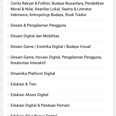
Cerita Rakyat & Folklor, Budaya Nusantara, Pendidikan
Moral & Nilai, Kearifan Lokal, Sastra & Literatur
Indonesia, Antropologi Budaya, Studi Tradisi
Desain & Pengalaman Pengguna
Desain Digital dan Mobilitas
Desain Game | Estetika Digital | Budaya Visual
Desain Game, Inovasi Digital, Pengalaman Pengguna,
Kreativitas Interaktif
Dinamika Platform Digital
Edukasi & Tren
Edukasi Akses Digital
Edukasi Digital & Panduan Pemain
Edukasi Fitur Bonus Digital