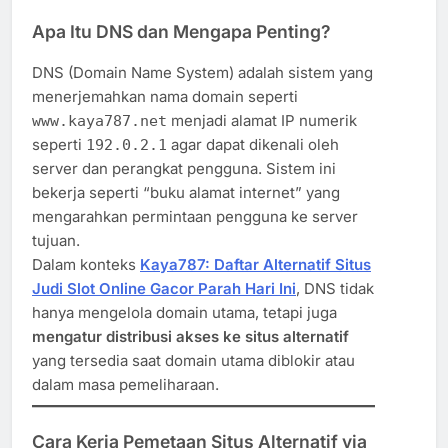
Apa Itu DNS dan Mengapa Penting?
DNS (Domain Name System) adalah sistem yang
menerjemahkan nama domain seperti
menjadi alamat IP numerik
www.kaya787.net
seperti
agar dapat dikenali oleh
192.0.2.1
server dan perangkat pengguna. Sistem ini
bekerja seperti “buku alamat internet” yang
mengarahkan permintaan pengguna ke server
tujuan.
Dalam konteks
Kaya787: Daftar Alternatif Situs
Judi Slot Online Gacor Parah Hari Ini
, DNS tidak
hanya mengelola domain utama, tetapi juga
mengatur distribusi akses ke situs alternatif
yang tersedia saat domain utama diblokir atau
dalam masa pemeliharaan.
Cara Kerja Pemetaan Situs Alternatif via