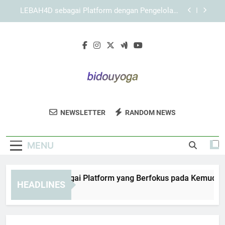
Skip
Panduan Mengatur Penggunaan KAYA787 agar
to
Lebih Efektif
content
KAYA787 sebagai Platform dengan Sistem Adaptif
dan Mudah Dipelajari
EDWINSLOT sebagai Platform yang Berfokus
pada Kemudahan Navigasi
LEBAH4D sebagai Platform dengan Pengelolaan
Fitur yang Terorganisir
Bidou Yoga
Panduan Mengatur Penggunaan KAYA787 agar
Nikmati Kelas Yoga Dan Panduan
Lebih Efektif
NEWSLETTER
RANDOM NEWS
Kesehatan Holistik Di Bidou Yoga. Untuk
KAYA787 sebagai Platform dengan Sistem Adaptif
dan Mudah Dipelajari
Kesejahteraan Tubuh Dan Pikiran.
MENU
WINSLOT sebagai Platform yang Berfokus pada Kemudahan N
HEADLINES
Weeks Ago