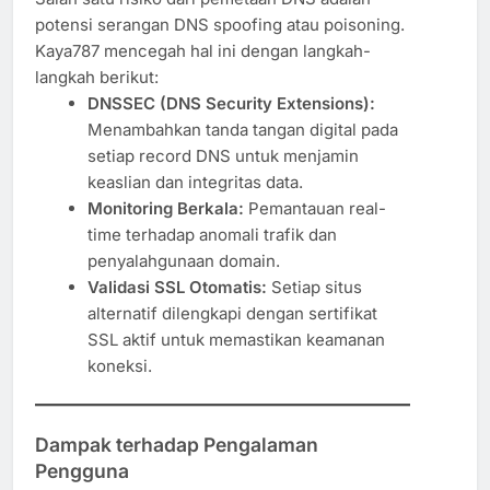
potensi serangan DNS spoofing atau poisoning.
Kaya787 mencegah hal ini dengan langkah-
langkah berikut:
DNSSEC (DNS Security Extensions):
Menambahkan tanda tangan digital pada
setiap record DNS untuk menjamin
keaslian dan integritas data.
Monitoring Berkala:
Pemantauan real-
time terhadap anomali trafik dan
penyalahgunaan domain.
Validasi SSL Otomatis:
Setiap situs
alternatif dilengkapi dengan sertifikat
SSL aktif untuk memastikan keamanan
koneksi.
Dampak terhadap Pengalaman
Pengguna