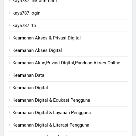
kaya787 link alternatif
kaya787 login
kaya787 rtp
Keamanan Akses & Privasi Digital
Keamanan Akses Digital
Keamanan Akun,Privasi Digital,Panduan Akses Online
Keamanan Data
Keamanan Digital
Keamanan Digital & Edukasi Pengguna
Keamanan Digital & Layanan Pengguna
Keamanan Digital & Literasi Pengguna