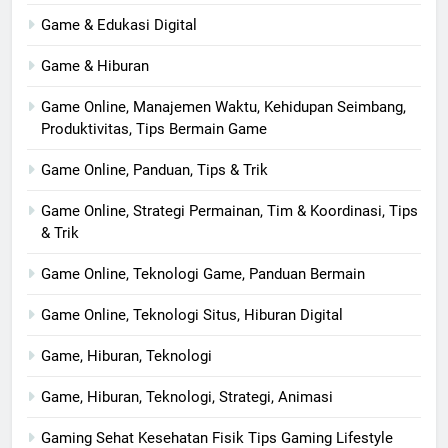
Game & Edukasi Digital
Game & Hiburan
Game Online, Manajemen Waktu, Kehidupan Seimbang,
Produktivitas, Tips Bermain Game
Game Online, Panduan, Tips & Trik
Game Online, Strategi Permainan, Tim & Koordinasi, Tips
& Trik
Game Online, Teknologi Game, Panduan Bermain
Game Online, Teknologi Situs, Hiburan Digital
Game, Hiburan, Teknologi
Game, Hiburan, Teknologi, Strategi, Animasi
Gaming Sehat Kesehatan Fisik Tips Gaming Lifestyle