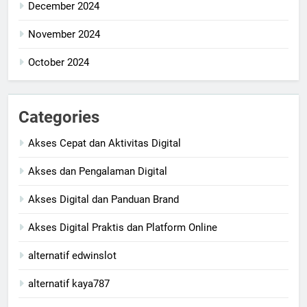
December 2024
November 2024
October 2024
Categories
Akses Cepat dan Aktivitas Digital
Akses dan Pengalaman Digital
Akses Digital dan Panduan Brand
Akses Digital Praktis dan Platform Online
alternatif edwinslot
alternatif kaya787