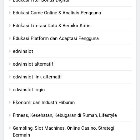
Edukasi Game Online & Analisis Pengguna
Edukasi Literasi Data & Berpikir Kritis
Edukasi Platform dan Adaptasi Pengguna
edwinslot
edwinslot alternatif
edwinslot link alternatif
edwinslot login
Ekonomi dan Industri Hiburan
Fitness, Kesehatan, Kebugaran di Rumah, Lifestyle
Gambling, Slot Machines, Online Casino, Strategi
Bermain