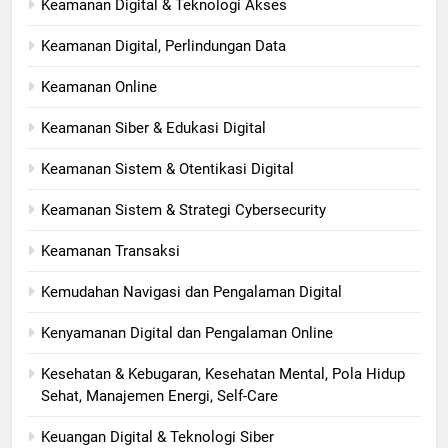
Keamanan Digital & Teknologi Akses
Keamanan Digital, Perlindungan Data
Keamanan Online
Keamanan Siber & Edukasi Digital
Keamanan Sistem & Otentikasi Digital
Keamanan Sistem & Strategi Cybersecurity
Keamanan Transaksi
Kemudahan Navigasi dan Pengalaman Digital
Kenyamanan Digital dan Pengalaman Online
Kesehatan & Kebugaran, Kesehatan Mental, Pola Hidup
Sehat, Manajemen Energi, Self-Care
Keuangan Digital & Teknologi Siber