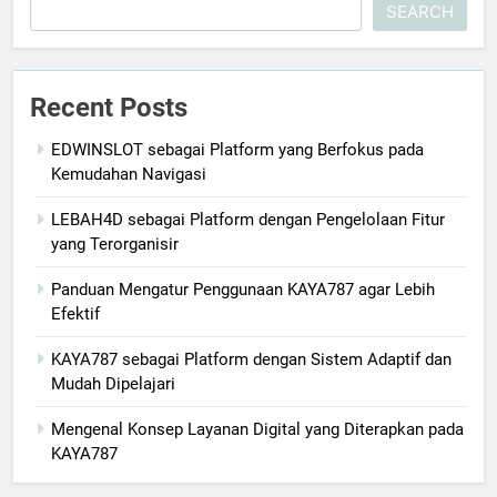
SEARCH
Recent Posts
EDWINSLOT sebagai Platform yang Berfokus pada
Kemudahan Navigasi
LEBAH4D sebagai Platform dengan Pengelolaan Fitur
yang Terorganisir
Panduan Mengatur Penggunaan KAYA787 agar Lebih
Efektif
KAYA787 sebagai Platform dengan Sistem Adaptif dan
Mudah Dipelajari
Mengenal Konsep Layanan Digital yang Diterapkan pada
KAYA787