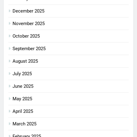
December 2025
November 2025
October 2025
September 2025
August 2025
July 2025
June 2025
May 2025
April 2025
March 2025
February 2025