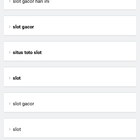
slot gacor hari ini
slot gacor
situs toto slot
slot
slot gacor
slot