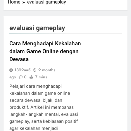
Home
evaluasi gameplay
evaluasi gameplay
Cara Menghadapi Kekalahan
dalam Game Online dengan
Dewasa
1399aa5
9 months
ago
0
7 mins
Pelajari cara menghadapi
kekalahan dalam game online
secara dewasa, bijak, dan
produktif. Artikel ini membahas
langkah-langkah mental, evaluasi
gameplay, serta kebiasaan positif
agar kekalahan menjadi