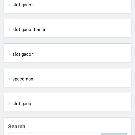
slot gacor
slot gacor hari ini
slot gacor
spaceman
slot gacor
Search