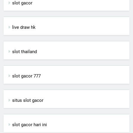
slot gacor
live draw hk
slot thailand
slot gacor 777
situs slot gacor
slot gacor hari ini