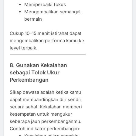
Memperbaiki fokus
Mengembalikan semangat
bermain
Cukup 10–15 menit istirahat dapat
mengembalikan performa kamu ke
level terbaik.
8. Gunakan Kekalahan
sebagai Tolok Ukur
Perkembangan
Sikap dewasa adalah ketika kamu
dapat membandingkan diri sendiri
secara sehat. Kekalahan memberi
kesempatan untuk mengukur
seberapa jauh perkembanganmu.
Contoh indikator perkembangan:
Kesalahan mikro semakin