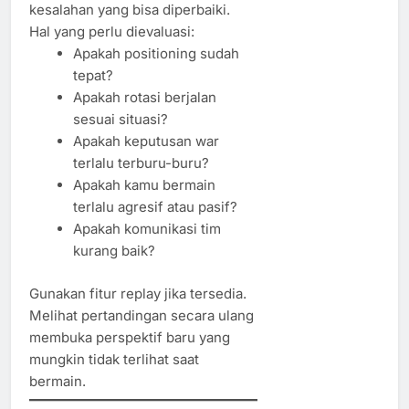
kesalahan yang bisa diperbaiki.
Hal yang perlu dievaluasi:
Apakah positioning sudah
tepat?
Apakah rotasi berjalan
sesuai situasi?
Apakah keputusan war
terlalu terburu-buru?
Apakah kamu bermain
terlalu agresif atau pasif?
Apakah komunikasi tim
kurang baik?
Gunakan fitur replay jika tersedia.
Melihat pertandingan secara ulang
membuka perspektif baru yang
mungkin tidak terlihat saat
bermain.