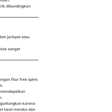
diri.
rik dibandingkan
ah jackpot atau
 bisa sangat
gan fitur free spins
n.
a mendapatkan
n.
enguntungkan karena
l hasil mereka dan