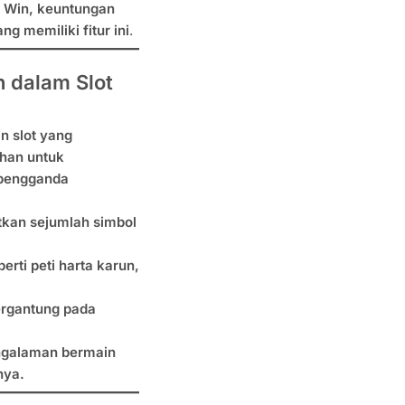
nd Win, keuntungan
ng memiliki fitur ini
.
n dalam Slot
n slot yang
han untuk
 pengganda
atkan sejumlah simbol
erti peti harta karun,
tergantung pada
ngalaman bermain
nya.