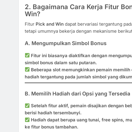
2. Bagaimana Cara Kerja Fitur Bo
Win?
Fitur
Pick and Win
dapat bervariasi tergantung pad
tetapi umumnya bekerja dengan mekanisme berikut
A. Mengumpulkan Simbol Bonus
Fitur ini biasanya diaktifkan dengan mengumpu
simbol bonus dalam satu putaran.
Beberapa slot memungkinkan pemain memilih d
hadiah tergantung pada jumlah simbol yang diku
B. Memilih Hadiah dari Opsi yang Tersedia
Setelah fitur aktif, pemain disajikan dengan b
berisi hadiah tersembunyi.
Hadiah dapat berupa uang tunai, free spins, mul
ke fitur bonus tambahan.