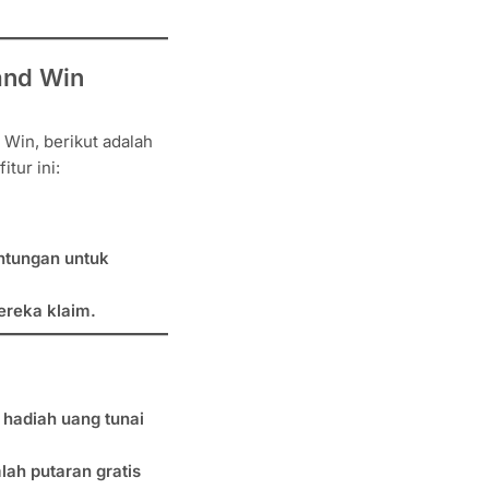
and Win
 Win, berikut adalah
tur ini:
ntungan untuk
ereka klaim.
 hadiah uang tunai
lah putaran gratis