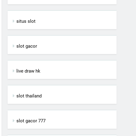
situs slot
slot gacor
live draw hk
slot thailand
slot gacor 777