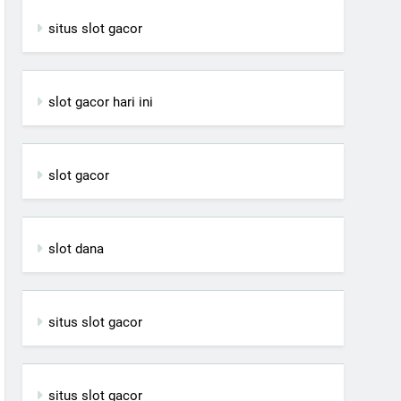
situs slot gacor
slot gacor hari ini
slot gacor
slot dana
situs slot gacor
situs slot gacor