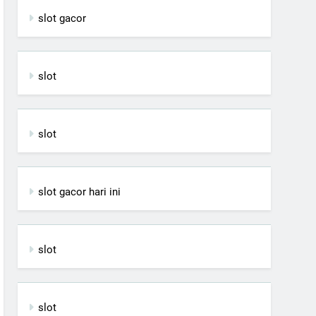
slot gacor
slot
slot
slot gacor hari ini
slot
slot