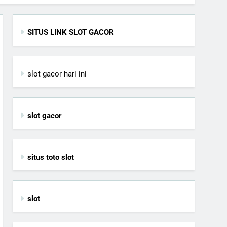
SITUS LINK SLOT GACOR
slot gacor hari ini
slot gacor
situs toto slot
slot