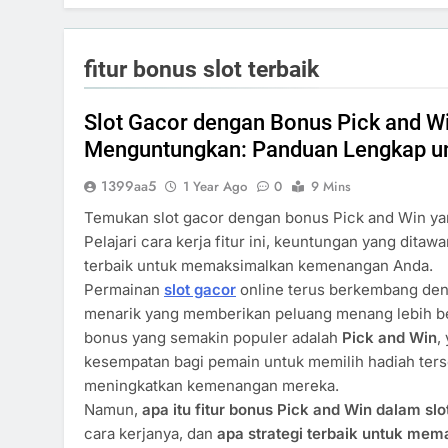
fitur bonus slot terbaik
Slot Gacor dengan Bonus Pick and W
Menguntungkan: Panduan Lengkap u
1399aa5
1 Year Ago
0
9 Mins
Temukan slot gacor dengan bonus Pick and Win y
Pelajari cara kerja fitur ini, keuntungan yang ditawa
terbaik untuk memaksimalkan kemenangan Anda.
Permainan
slot gacor
online terus berkembang deng
menarik yang memberikan peluang menang lebih bes
bonus yang semakin populer adalah
Pick and Win
,
kesempatan bagi pemain untuk memilih hadiah ter
meningkatkan kemenangan mereka.
Namun,
apa itu fitur bonus Pick and Win dalam slo
cara kerjanya, dan
apa strategi terbaik untuk me