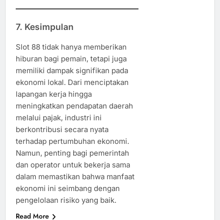
7. Kesimpulan
Slot 88 tidak hanya memberikan
hiburan bagi pemain, tetapi juga
memiliki dampak signifikan pada
ekonomi lokal. Dari menciptakan
lapangan kerja hingga
meningkatkan pendapatan daerah
melalui pajak, industri ini
berkontribusi secara nyata
terhadap pertumbuhan ekonomi.
Namun, penting bagi pemerintah
dan operator untuk bekerja sama
dalam memastikan bahwa manfaat
ekonomi ini seimbang dengan
pengelolaan risiko yang baik.
Read More