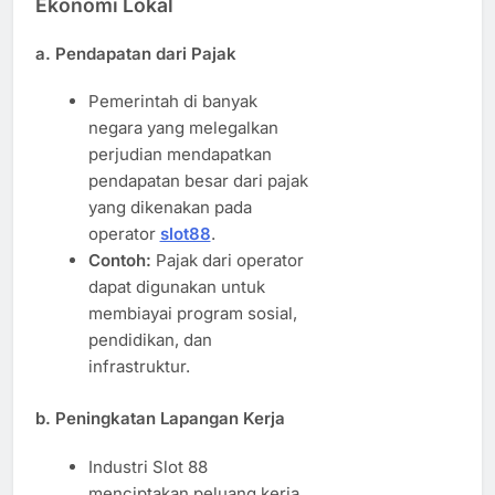
Ekonomi Lokal
a. Pendapatan dari Pajak
Pemerintah di banyak
negara yang melegalkan
perjudian mendapatkan
pendapatan besar dari pajak
yang dikenakan pada
operator
slot88
.
Contoh:
Pajak dari operator
dapat digunakan untuk
membiayai program sosial,
pendidikan, dan
infrastruktur.
b. Peningkatan Lapangan Kerja
Industri Slot 88
menciptakan peluang kerja,