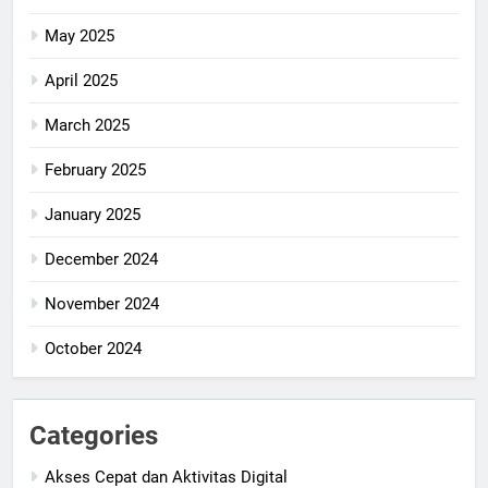
May 2025
April 2025
March 2025
February 2025
January 2025
December 2024
November 2024
October 2024
Categories
Akses Cepat dan Aktivitas Digital