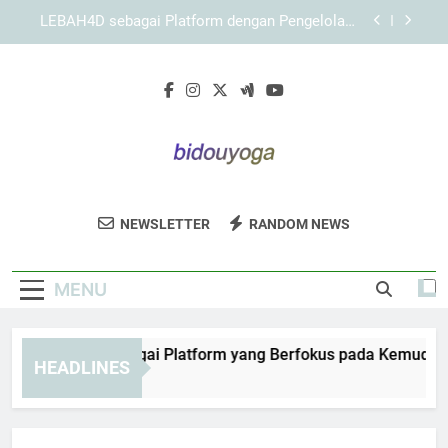
Skip
Panduan Mengatur Penggunaan KAYA787 agar
to
Lebih Efektif
content
KAYA787 sebagai Platform dengan Sistem Adaptif
dan Mudah Dipelajari
EDWINSLOT sebagai Platform yang Berfokus
pada Kemudahan Navigasi
LEBAH4D sebagai Platform dengan Pengelolaan
Fitur yang Terorganisir
Bidou Yoga
Panduan Mengatur Penggunaan KAYA787 agar
Nikmati Kelas Yoga Dan Panduan
Lebih Efektif
NEWSLETTER
RANDOM NEWS
Kesehatan Holistik Di Bidou Yoga. Untuk
KAYA787 sebagai Platform dengan Sistem Adaptif
dan Mudah Dipelajari
Kesejahteraan Tubuh Dan Pikiran.
MENU
WINSLOT sebagai Platform yang Berfokus pada Kemudahan N
HEADLINES
Weeks Ago