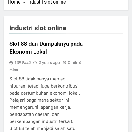
Home
industri slot online
industri slot online
Slot 88 dan Dampaknya pada
Ekonomi Lokal
1399aa5
2 years ago
0
6
mins
Slot 88 tidak hanya menjadi
hiburan, tetapi juga berkontribusi
pada pertumbuhan ekonomi lokal.
Pelajari bagaimana sektor ini
memengaruhi lapangan kerja,
pendapatan daerah, dan
perkembangan industri terkait.
Slot 88 telah menjadi salah satu