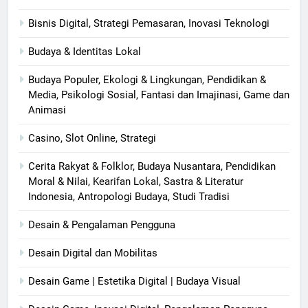
Bisnis Digital, Strategi Pemasaran, Inovasi Teknologi
Budaya & Identitas Lokal
Budaya Populer, Ekologi & Lingkungan, Pendidikan &
Media, Psikologi Sosial, Fantasi dan Imajinasi, Game dan
Animasi
Casino, Slot Online, Strategi
Cerita Rakyat & Folklor, Budaya Nusantara, Pendidikan
Moral & Nilai, Kearifan Lokal, Sastra & Literatur
Indonesia, Antropologi Budaya, Studi Tradisi
Desain & Pengalaman Pengguna
Desain Digital dan Mobilitas
Desain Game | Estetika Digital | Budaya Visual