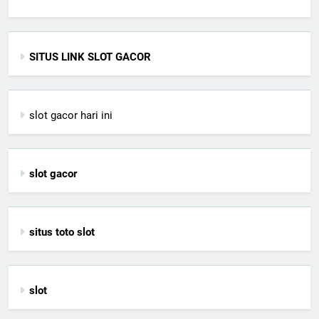
SITUS LINK SLOT GACOR
slot gacor hari ini
slot gacor
situs toto slot
slot