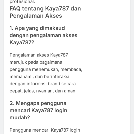
profesional.
FAQ tentang Kaya787 dan
Pengalaman Akses
1. Apa yang dimaksud
dengan pengalaman akses
Kaya787?
Pengalaman akses Kaya787
merujuk pada bagaimana
pengguna menemukan, membaca,
memahami, dan berinteraksi
dengan informasi brand secara
cepat, jelas, nyaman, dan aman.
2. Mengapa pengguna
mencari Kaya787 login
mudah?
Pengguna mencari Kaya787 login