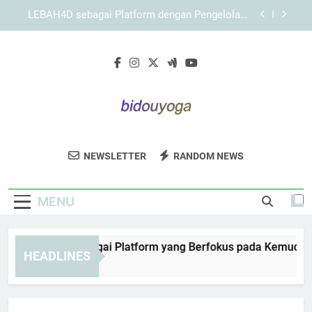
Skip
Panduan Mengatur Penggunaan KAYA787 agar
to
Lebih Efektif
content
KAYA787 sebagai Platform dengan Sistem Adaptif
dan Mudah Dipelajari
EDWINSLOT sebagai Platform yang Berfokus
pada Kemudahan Navigasi
LEBAH4D sebagai Platform dengan Pengelolaan
Fitur yang Terorganisir
Bidou Yoga
Panduan Mengatur Penggunaan KAYA787 agar
Nikmati Kelas Yoga Dan Panduan
Lebih Efektif
NEWSLETTER
RANDOM NEWS
Kesehatan Holistik Di Bidou Yoga. Untuk
KAYA787 sebagai Platform dengan Sistem Adaptif
dan Mudah Dipelajari
Kesejahteraan Tubuh Dan Pikiran.
MENU
WINSLOT sebagai Platform yang Berfokus pada Kemudahan N
HEADLINES
Weeks Ago