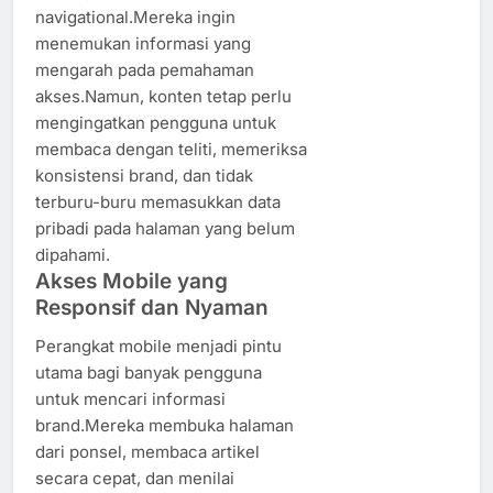
navigational.Mereka ingin
menemukan informasi yang
mengarah pada pemahaman
akses.Namun, konten tetap perlu
mengingatkan pengguna untuk
membaca dengan teliti, memeriksa
konsistensi brand, dan tidak
terburu-buru memasukkan data
pribadi pada halaman yang belum
dipahami.
Akses Mobile yang
Responsif dan Nyaman
Perangkat mobile menjadi pintu
utama bagi banyak pengguna
untuk mencari informasi
brand.Mereka membuka halaman
dari ponsel, membaca artikel
secara cepat, dan menilai