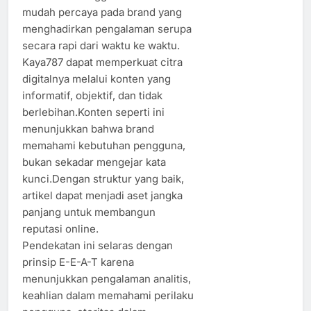
mudah percaya pada brand yang
menghadirkan pengalaman serupa
secara rapi dari waktu ke waktu.
Kaya787 dapat memperkuat citra
digitalnya melalui konten yang
informatif, objektif, dan tidak
berlebihan.Konten seperti ini
menunjukkan bahwa brand
memahami kebutuhan pengguna,
bukan sekadar mengejar kata
kunci.Dengan struktur yang baik,
artikel dapat menjadi aset jangka
panjang untuk membangun
reputasi online.
Pendekatan ini selaras dengan
prinsip E-E-A-T karena
menunjukkan pengalaman analitis,
keahlian dalam memahami perilaku