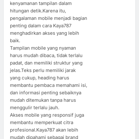
kenyamanan tampilan dalam
hitungan detik.Karena itu,
pengalaman mobile menjadi bagian
penting dalam cara Kaya787
menghadirkan akses yang lebih
baik.
Tampilan mobile yang nyaman
harus mudah dibaca, tidak terlalu
padat, dan memiliki struktur yang
jelas.Teks perlu memiliki jarak
yang cukup, heading harus
membantu pembaca memahami isi,
dan informasi penting sebaiknya
mudah ditemukan tanpa harus
menggulir terlalu jauh.
Akses mobile yang responsif juga
membantu memperkuat citra
profesional.Kaya787 akan lebih
mudah dipahami sebagai brand