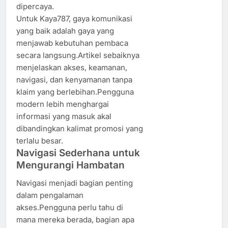
dipercaya.
Untuk Kaya787, gaya komunikasi
yang baik adalah gaya yang
menjawab kebutuhan pembaca
secara langsung.Artikel sebaiknya
menjelaskan akses, keamanan,
navigasi, dan kenyamanan tanpa
klaim yang berlebihan.Pengguna
modern lebih menghargai
informasi yang masuk akal
dibandingkan kalimat promosi yang
terlalu besar.
Navigasi Sederhana untuk
Mengurangi Hambatan
Navigasi menjadi bagian penting
dalam pengalaman
akses.Pengguna perlu tahu di
mana mereka berada, bagian apa