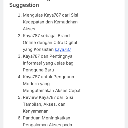
Suggestion
Mengulas Kaya787 dari Sisi
Kecepatan dan Kemudahan
Akses
Kaya787 sebagai Brand
Online dengan Citra Digital
yang Konsisten
kaya787
Kaya787 dan Pentingnya
Informasi yang Jelas bagi
Pengguna Baru
Kaya787 untuk Pengguna
Modern yang
Mengutamakan Akses Cepat
Review Kaya787 dari Sisi
Tampilan, Akses, dan
Kenyamanan
Panduan Meningkatkan
Pengalaman Akses pada