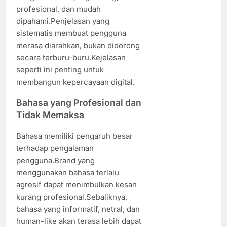
profesional, dan mudah
dipahami.Penjelasan yang
sistematis membuat pengguna
merasa diarahkan, bukan didorong
secara terburu-buru.Kejelasan
seperti ini penting untuk
membangun kepercayaan digital.
Bahasa yang Profesional dan
Tidak Memaksa
Bahasa memiliki pengaruh besar
terhadap pengalaman
pengguna.Brand yang
menggunakan bahasa terlalu
agresif dapat menimbulkan kesan
kurang profesional.Sebaliknya,
bahasa yang informatif, netral, dan
human-like akan terasa lebih dapat