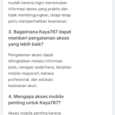
mudah karena ingin menemukan
informasi akses yang praktis dan
tidak membingungkan, tetapi tetap
perlu memperhatikan keamanan.
3. Bagaimana Kaya787 dapat
memberi pengalaman akses
yang lebih baik?
Pengalaman akses dapat
ditingkatkan melalui informasi
jelas, navigasi sederhana, tampilan
mobile responsif, bahasa
profesional, dan edukasi
keamanan akun.
4. Mengapa akses mobile
penting untuk Kaya787?
Akses mobile penting karena