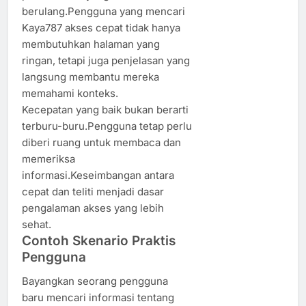
berulang.Pengguna yang mencari
Kaya787 akses cepat tidak hanya
membutuhkan halaman yang
ringan, tetapi juga penjelasan yang
langsung membantu mereka
memahami konteks.
Kecepatan yang baik bukan berarti
terburu-buru.Pengguna tetap perlu
diberi ruang untuk membaca dan
memeriksa
informasi.Keseimbangan antara
cepat dan teliti menjadi dasar
pengalaman akses yang lebih
sehat.
Contoh Skenario Praktis
Pengguna
Bayangkan seorang pengguna
baru mencari informasi tentang